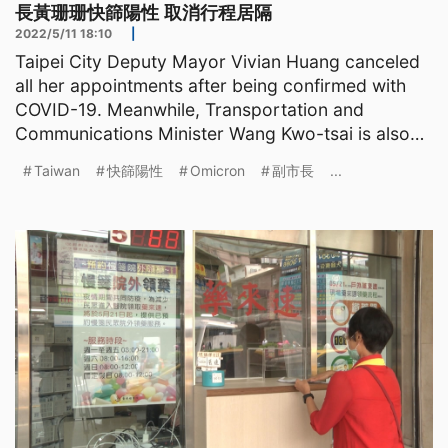
長黃珊珊快篩陽性 取消行程居隔
2022/5/11 18:10
|
Taipei City Deputy Mayor Vivian Huang canceled
all her appointments after being confirmed with
COVID-19. Meanwhile, Transportation and
Communications Minister Wang Kwo-tsai is also
quarantining at hom
Taiwan
快篩陽性
Omicron
副市長
...