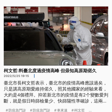
柯文哲:料臺北度過疫情高峰 但毋知高原期偌久
2022/5/25 19:15
|
臺北市長柯文哲表示，臺北市的疫情高峰應該過矣，
只是講高原期愛維持偌久，照其他國家的經驗來看，
大約是4個禮拜。抑若新北市的疫情是有2个變數愛判
斷，就是假日時篩檢量少、快篩陽性準確診，這兩日
就是觀察點。
防疫急門診
防疫急門診
車來速
柯文哲
...