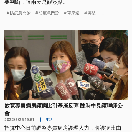
要判斷，這兩天是觀察點。
防疫急門診
防疫急門診
車來速
轉型
...
放寬專責病房護病比引基層反彈 陳時中見護理師公
會
2022/5/25 19:51
|
生活
指揮中心日前調整專責病房護理人力，將護病比由