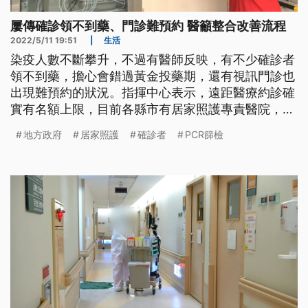
屢傳確診領不到藥、門診難預約 醫籲整合改善流程
2022/5/11 19:51
|
生活
染疫人數不斷攀升，不過有醫師反映，有不少確診者
領不到藥，擔心會錯過黃金投藥期，還有視訊門診也
出現難預約的狀況。指揮中心表示，遠距醫療約診確
實有名額上限，目前各縣市有居家照護專責醫院，可
提供評估與開藥，也可開立處方由家人代為領藥或送
地方政府
居家照護
確診者
PCR篩檢
藥到府。