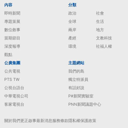
內容
分類
即時新聞
政治
社會
專題策展
全球
生活
數位敘事
兩岸
地方
當期節目
產經
文教科技
深度報導
環境
社福人權
觀點
公廣集團
主題網站
公共電視
我們的島
PTS TW
獨立特派員
公視台語台
有話好說
中華電視公司
P#新聞實驗室
客家電視台
PNN新聞議題中心
關於我們
更正啟事
最新消息
服務條款
隱私權保護政策