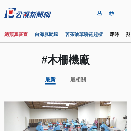
總預算審查
白海豚颱風
苦茶油苯駢芘超標
即時
熱
#木柵機廠
最新
最相關