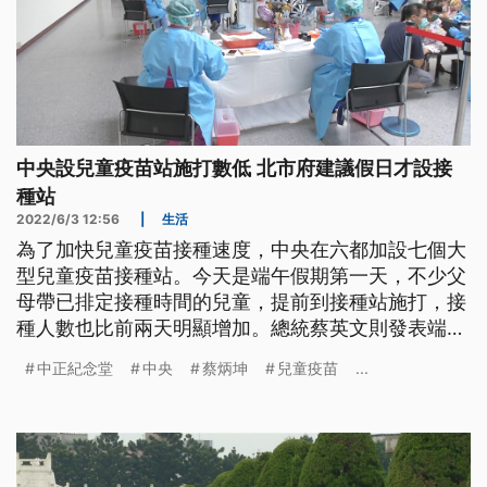
中央設兒童疫苗站施打數低 北市府建議假日才設接
種站
2022/6/3 12:56
|
生活
為了加快兒童疫苗接種速度，中央在六都加設七個大
型兒童疫苗接種站。今天是端午假期第一天，不少父
母帶已排定接種時間的兒童，提前到接種站施打，接
種人數也比前兩天明顯增加。總統蔡英文則發表端午
談話，感謝醫護辛勞，並呼籲家長讓兒童施打疫苗，
中正紀念堂
中央
蔡炳坤
兒童疫苗
...
增加集體保護力。