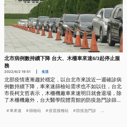
北市病例數持續下降 台大、木柵車來速6/3起停止服
務
2022/6/2 19:51
|
生活
北部疫情逐漸趨於穩定，以台北市來說近一週確診病
例數持續下降，車來速篩檢站需求也不如以往，台北
市長柯文哲表示，木柵機廠車來速明日就會退場，除
了木柵機廠外，台大醫學院體育館的防疫急門診篩檢
站也將在6月3日起停止服務，至於北士科及中正紀念
車來速
篩檢站
疫苗接種站
防疫急門診
...
堂2處車來速，在端午連假會持續提供服務。