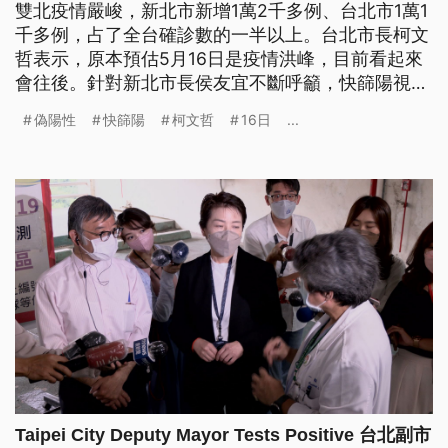
雙北疫情嚴峻，新北市新增1萬2千多例、台北市1萬1
千多例，占了全台確診數的一半以上。台北市長柯文
哲表示，原本預估5月16日是疫情洪峰，目前看起來
會往後。針對新北市長侯友宜不斷呼籲，快篩陽視同
確診不限對象，陳時中提出直接居隔恐限制人身自
偽陽性
快篩陽
柯文哲
16日
...
由、投藥無人負責疑慮，但侯友宜反問，快篩試劑應
不會挑人出現偽陽性，呼籲中央盡速擴大適用對象。
Taipei City Deputy Mayor Tests Positive 台北副市