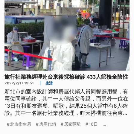
旅行社業務經理赴台東後採檢確診 433人篩檢全陰性
2022/2/17 19:51
|
生活
新北市的室內設計師和房屋代銷人員同餐廳用餐，有
兩位同事確診，其中一人傳給父母親，而另外一位在
13日有和朋友聚餐、唱歌，結果25個人當中有8人確
診。其中一名旅行社業務經理，昨天搭機前往台東，
下午被通報匡列、採檢確診。台東篩檢400多人，全
北市衛生局
房屋代銷
居家隔離
16日
...
部都是陰性。