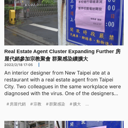
Real Estate Agent Cluster Expanding Further 房
屋代銷參加宗教聚會 群聚感染續擴大
2022/2/18 17:05
|
An interior designer from New Taipei ate at a
restaurant with a real estate agent from Taipei
City. Two colleagues in the same workplace were
diagnosed with the virus. One of the designers
attended a
房屋代銷
宗教
群聚感染
擴大
...