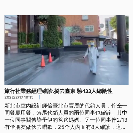
旅行社業務經理確診.捌去臺東 驗433人總陰性
2022/2/17 19:15
|
新北市室內設計師佮臺北市賣厝的代銷人員，佇仝一
間餐廳用餐，落尾代銷人員的兩位同事也確診。其中
一位同事閣傳染予伊的爸爸媽媽。另一位同事佇2/13
有佮朋友做伙去唱歌，25个人內面有8人確診，這八