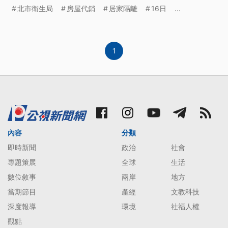
个人有臺北也有高雄的。其中一位，閣是旅行社的業
北市衛生局
房屋代銷
居家隔離
16日
...
務經理，昨昏閣坐飛行機去臺東佮旅行團會合。今仔
透早佇臺東篩檢433人，全部陰性。對這案情來看，
佮設計師相關的傳播鏈，佇2/17一工就增加10人確
診。
1
內容
分類
即時新聞
政治
社會
專題策展
全球
生活
數位敘事
兩岸
地方
當期節目
產經
文教科技
深度報導
環境
社福人權
觀點