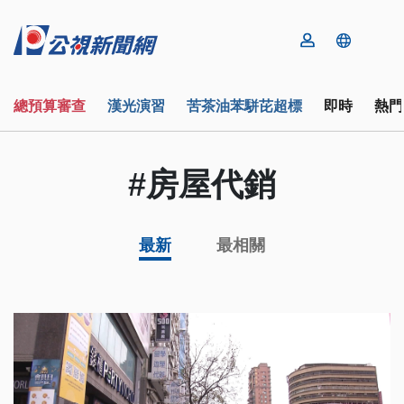
總預算審查
漢光演習
苦茶油苯駢芘超標
即時
熱門
#房屋代銷
最新
最相關