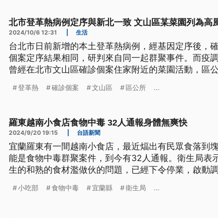
北市登革熱病例定序與新北一致 文山區某菜園列為高
2024/10/6 12:31
|
生活
台北市日前新增的本土登革熱病例，經基因定序後，
個案定序結果相同，研判來自同一起群聚事件。而疫
曾經在北市文山區確診個案住家附近的菜園活動，區
域。
登革熱
確診個案
文山區
區公所
...
羅東越南小食店食物中毒 32人通報身體無爽快
2024/9/20 19:15
|
台語新聞
宜蘭羅東有一間越南小食店，最近煏出有民眾食落到
能是食物中毒群聚案件，到今有32人通報。衛生局表
生的和熟的食材濫做伙的問題，已經下令停業，啟動
文）
小吃部
食物中毒
宜蘭縣
衛生局
...