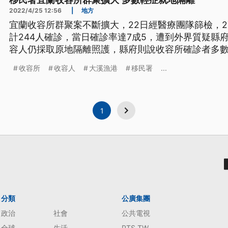
移民署宜蘭收容所群聚擴大 多數輕症就地隔離
2022/4/25 12:56
|
地方
宜蘭收容所群聚案不斷擴大，22日經醫療團隊篩檢，2
計244人確診，當日確診率達7成5，遭到外界質疑縣
容人仍採取原地隔離照護，縣府則說收容所確診者多
助，避免疫情擴散。另外，大溪漁港魚販群聚案也不
收容所
收容人
大溪漁港
移民署
...
療團隊到大溪設置快篩站，大溪漁港漁夫市集攤位今起
1
分類
公廣集團
政治
社會
公共電視
全球
生活
PTS TW