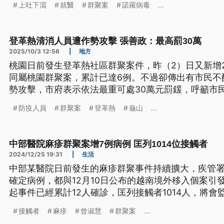
上吐下瀉
就醫
群聚案
諾羅病毒
...
登革熱清消人員遭作勢攻擊 張善政：最高罰30萬
2025/10/3 12:56
|
地方
桃園日前發生登革熱社區群聚案件，昨（2）日又新增
同屬桃園群聚案，累計已達6例。不過卻傳出有市民不
勢攻擊，市府表示依法最重可處30萬元罰鍰，呼籲市
防疫人員
群聚案
登革熱
龜山
...
中部醫院麻疹群聚案增7例病例 匡列1014位接觸者
2024/12/25 19:31
|
生活
中部某醫院日前發生的麻疹群聚事件持續擴大，疾管署
確定病例，都與12月10日公布的越南境外移入個案引
起事件已經累計12人確診，匡列接觸者1014人，將會監
日。其中1位麻疹確診者有公共場域活動史，現在足跡
接觸者
麻疹
曾淑慧
群聚案
...
鐵台北站以及捷運公館站等等。