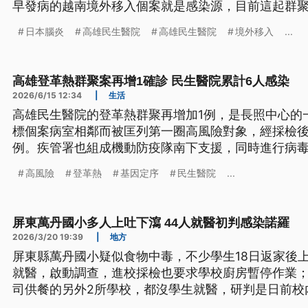
早發病的越南境外移入個案就是感染源，目前這起群聚
月12日為止，疾管署也已成立機動防疫隊，南下支援
日本腦炎
高雄民生醫院
高雄民生醫院
境外移入
...
高雄登革熱群聚案再增1確診 民生醫院累計6人感染
2026/6/15 12:34
|
生活
高雄民生醫院的登革熱群聚再增加1例，是長照中心的
標個案病室相鄰而被匡列第一圈高風險對象，經採檢後
例。疾管署也組成機動防疫隊南下支援，同時進行病
最快明（16）日出爐。
高風險
登革熱
基因定序
民生醫院
...
屏東萬丹國小多人上吐下瀉 44人就醫初判感染諾羅
2026/3/20 19:39
|
地方
屏東縣萬丹國小疑似食物中毒，不少學生18日返家後上
就醫，啟動調查，進校採檢也要求學校廚房暫停作業
司供餐的另外2所學校，都沒學生就醫，研判是日前校
諾羅病毒而導致。