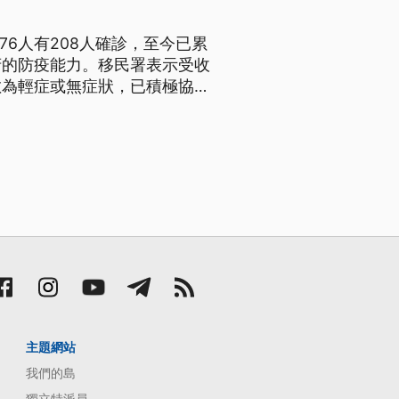
76人有208人確診，至今已累
府的防疫能力。移民署表示受收
數為輕症或無症狀，已積極協
斷擴散，今天縣府下午將派駐醫
也休市3天。
主題網站
我們的島
獨立特派員