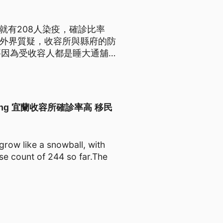
就有208人染疫，確診比率
到外界質疑，收容所與縣府的防
要因為受收容人都是睡大通舖，
也不斷擴散，已經累計有30
owballing 宜蘭收容所確診率高 移民
grow like a snowball, with
ase count of 244 so far.The