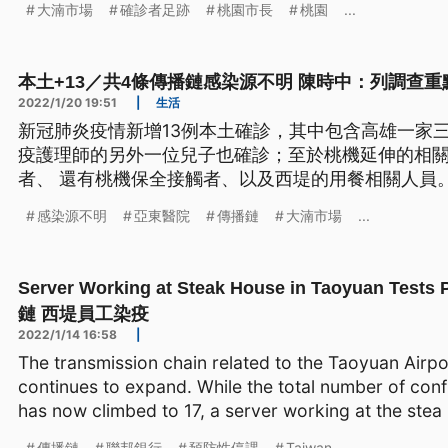
大湳市場
確診者足跡
桃園市長
桃園
...
本土+13／共4條傳播鏈感染源不明 陳時中：列調查重
2022/1/20 19:51
|
生活
新冠肺炎疫情新增13例本土確診，其中包含高雄一家
疫護理師的另外一位兒子也確診；至於桃機延伸的相
者、 還有桃機保全接觸者、以及西堤的用餐相關人員
少有4條感染源，需要重點關注。
感染源不明
亞東醫院
傳播鏈
大湳市場
...
Server Working at Steak House in Taoyuan T
鏈 西堤員工染疫
2022/1/14 16:58
|
The transmission chain related to the Taoyuan Airpor
continues to expand. While the total number of con
has now climbed to 17, a server working at the stea
傳播鏈
聯邦銀行
預防性停課
Taiwan
...