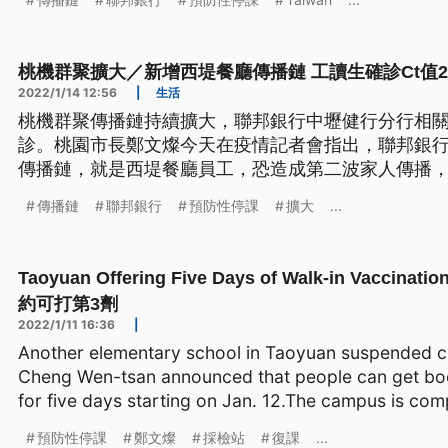
桃機群聚擴大／新增西堤餐廳傳播鏈 工讀生確診Ct值22
2022/1/14 12:56
|
生活
桃機群聚傳播鏈持續擴大，聯邦銀行中壢健行分行相關
診。桃園市長鄭文燦今天在疫情記者會指出，聯邦銀
傳播鏈，就是西堤餐廳員工，恐造成第二波家人傳播
其中與聯邦銀行有關的有四位，其餘兩位分別是金嗓
傳播鏈
聯邦銀行
預防性停課
擴大
...
Taoyuan Offering Five Days of Walk-in Vac
約可打第3劑
2022/1/11 16:36
|
Another elementary school in Taoyuan suspended cl
Cheng Wen-tsan announced that people can get boo
for five days starting on Jan. 12.The campus is com
預防性停課
鄭文燦
採檢站
復課
...