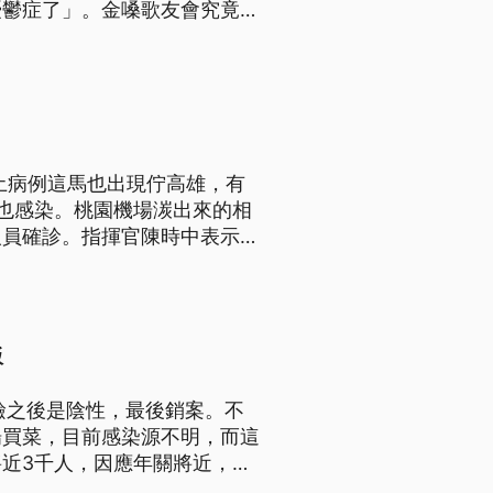
憂鬱症了」。金嗓歌友會究竟有
 連5天進出會館2022年元
群聚感染事件延燒近半個月，其
土病例這馬也出現佇高雄，有
也感染。桃園機場湠出來的相
人員確診。指揮官陳時中表示，
。
飯
檢之後是陰性，最後銷案。不
場買菜，目前感染源不明，而這
近3千人，因應年關將近，為
無法回家吃團圓飯。