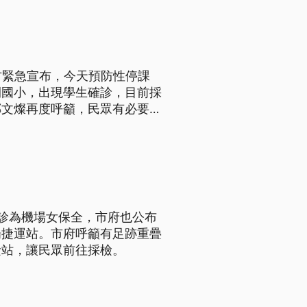
方緊急宣布，今天預防性停課
間國小，出現學生確診，目前採
鄭文燦再度呼籲，民眾有必要就
連續5天免預約，民眾能夠隨到
診為機場女保全，市府也公布
場捷運站。市府呼籲有足跡重疊
檢站，讓民眾前往採檢。