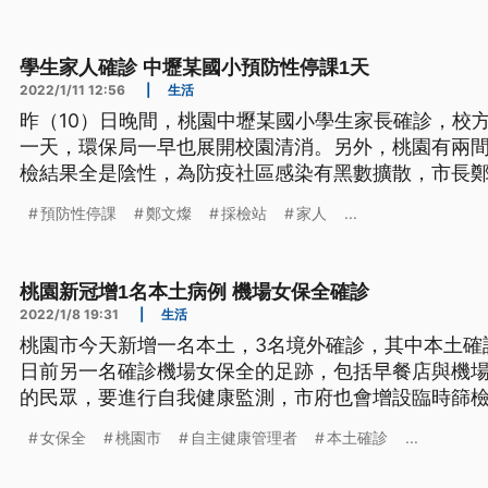
學生家人確診 中壢某國小預防性停課1天
2022/1/11 12:56
|
生活
昨（10）日晚間，桃園中壢某國小學生家長確診，校
一天，環保局一早也展開校園清消。另外，桃園有兩
檢結果全是陰性，為防疫社區感染有黑數擴散，市長
採檢，明天起，桃園將開設37個社區疫苗接種站，將
預防性停課
鄭文燦
採檢站
家人
...
隨打。
桃園新冠增1名本土病例 機場女保全確診
2022/1/8 19:31
|
生活
桃園市今天新增一名本土，3名境外確診，其中本土確
日前另一名確診機場女保全的足跡，包括早餐店與機
的民眾，要進行自我健康監測，市府也會增設臨時篩
女保全
桃園市
自主健康管理者
本土確診
...