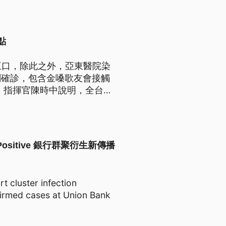
點
三口，除此之外，亞東醫院染
關確診，包含金嗓歌友會接觸
。指揮官陳時中說明，全台至
ests Positive 銀行群聚衍生新傳播
t cluster infection
firmed cases at Union Bank