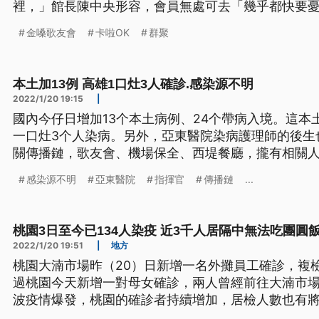
裡，」館長陳中央形容，會員無處可去「幾乎都快要
什麼魅力？吸引會員幾乎天天報到？桃機群聚案女清潔工
金嗓歌友會
卡啦OK
群聚
旦假期，由桃園機場工作人員向外擴散的Covid-19
中一名確診女清潔工，
本土加13例 高雄1口灶3人確診.感染源不明
2022/1/20 19:15
|
國內今仔日增加13个本土病例、24个帶病入境。這本
一口灶3个人染病。另外，亞東醫院染病護理師的後生
關傳播鏈，歌友會、機場保全、西堤餐廳，攏有相關
目前台灣上無有4條傳播鏈揣無感染源，著愛特別注意
感染源不明
亞東醫院
指揮官
傳播鏈
...
桃園3日至今已134人染疫 近3千人居隔中無法吃團圓
2022/1/20 19:51
|
地方
桃園大湳市場昨（20）日新增一名外攤員工確診，複
過桃園今天新增一對母女確診，兩人曾經前往大湳市
波疫情爆發，桃園的確診者持續增加，居檢人數也有將
了保護家人安全，有不少在檢疫所隔離的民眾，可能