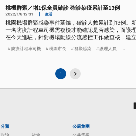
桃機群聚／增1保全員確診 確診染疫累計至13例
2022/1/8 12:31
|
生活
桃園機場群聚感染事件延燒，確診人數累計到13例。
一名防疫計程車司機需複檢才能確認是否感染，而護
在今天進駐，針對機場動線分流感控工作做查核，建立
防疫計程車司機
桃園市長
群聚感染
護理人員
...
1
分類
公廣集團
政治
社會
公共電視