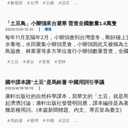
數發部
台灣
主權
語言
...
「土豆鳥」小辮鴴來台避寒 普查全國數量1.6萬隻
2025/1/20 12:31
|
環境
每年11月至隔年2月，小辮鴴會到台灣度冬，剛好碰
水養地，水田聚集小辮鴴覓食，小辮鴴因此又被稱為土
鳥協會、林業署等多方單位進行小辮鴴數量普查，全國數
縣有1萬3829隻，雙雙創下歷年新高。
土豆
來台
普查
雲林
國中課本講"土豆"是馬鈴薯 中國用詞引爭議
2023/4/19 19:15
|
康軒出版社的自然科學課本，寫華文的「土豆」就是
起濟濟討論；康軒出版社發聲明回應，課本編排是為
幾若種用詞。(本篇新聞標題、內文、導言皆為臺文)
馬鈴薯
臺灣
中國
語言
...