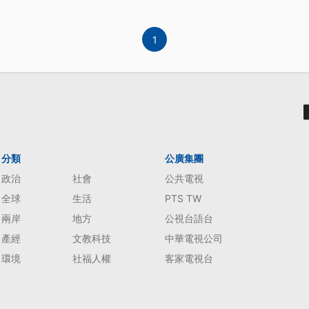
1
分類
公廣集團
政治
社會
公共電視
全球
生活
PTS TW
兩岸
地方
公視台語台
產經
文教科技
中華電視公司
環境
社福人權
客家電視台