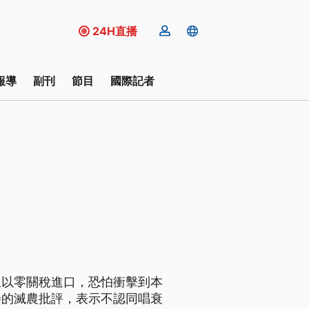
24H直播
報導
副刊
節目
國際記者
生以零關稅進口，恐怕衝擊到本
善的滅農批評，表示不認同唱衰