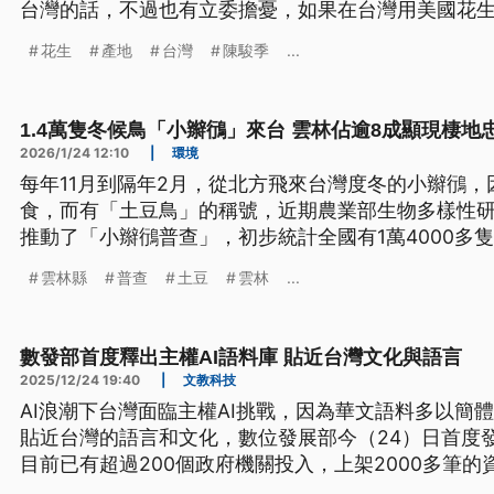
台灣的話，不過也有立委擔憂，如果在台灣用美國花
台灣，存在隱憂。
花生
產地
台灣
陳駿季
...
1.4萬隻冬候鳥「小辮鴴」來台 雲林佔逾8成顯現棲地
2026/1/24 12:10
|
環境
每年11月到隔年2月，從北方飛來台灣度冬的小辮鴴
食，而有「土豆鳥」的稱號，近期農業部生物多樣性
推動了「小辮鴴普查」，初步統計全國有1萬4000多
雲林縣
普查
土豆
雲林
...
數發部首度釋出主權AI語料庫 貼近台灣文化與語言
2025/12/24 19:40
|
文教科技
AI浪潮下台灣面臨主權AI挑戰，因為華文語料多以簡
貼近台灣的語言和文化，數位發展部今（24）日首度發
目前已有超過200個政府機關投入，上架2000多筆
作法，方便AI模型訓練學習，建立台灣文化在AI時代