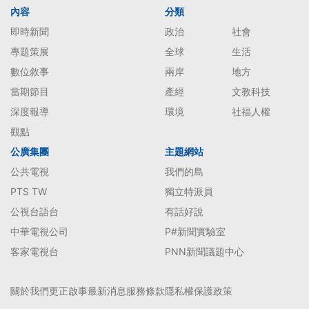
內容
分類
即時新聞
政治
社會
專題策展
全球
生活
數位敘事
兩岸
地方
當期節目
產經
文教科技
深度報導
環境
社福人權
觀點
公廣集團
主題網站
公共電視
我們的島
PTS TW
獨立特派員
公視台語台
有話好說
中華電視公司
P#新聞實驗室
客家電視台
PNN新聞議題中心
關於我們
更正啟事
最新消息
服務條款
隱私權保護政策