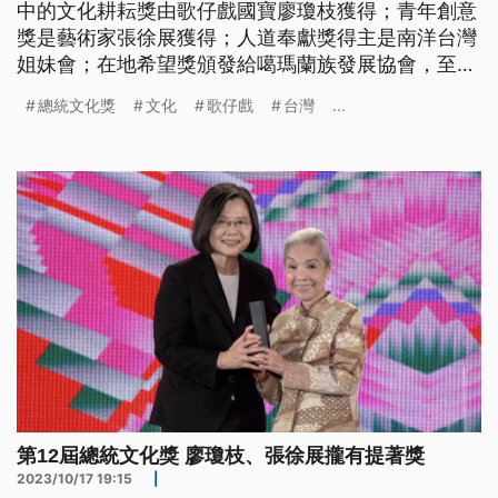
中的文化耕耘獎由歌仔戲國寶廖瓊枝獲得；青年創意
獎是藝術家張徐展獲得；人道奉獻獎得主是南洋台灣
姐妹會；在地希望獎頒發給噶瑪蘭族發展協會，至於
社會改革獎則是公視節目《我們的島》。
總統文化獎
文化
歌仔戲
台灣
...
第12屆總統文化獎 廖瓊枝、張徐展攏有提著獎
2023/10/17 19:15
|