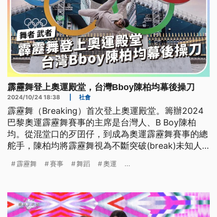
霹靂舞登上奧運殿堂，台灣Bboy陳柏均幕後操刀
2024/10/24 18:38
|
社會
霹靂舞（Breaking）首次登上奧運殿堂。籌辦2024
巴黎奧運霹靂舞賽事的主席是台灣人、B Boy陳柏
均。從混堂口的歹囝仔，到成為奧運霹靂舞賽事的總
舵手，陳柏均將霹靂舞視為不斷突破(break)未知人
生的解藥。
霹靂舞
賽事
舞蹈
奧運
...