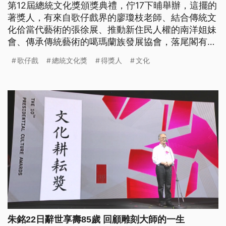
第12屆總統文化獎頒獎典禮，佇17下晡舉辦，這擺的
著獎人，有來自歌仔戲界的廖瓊枝老師、結合傳統文
化佮當代藝術的張徐展、推動新住民人權的南洋姐妹
會、傳承傳統藝術的噶瑪蘭族發展協會，落尾閣有20
外年來注心咧環境議題的公視節目「我們的島」，
歌仔戲
總統文化獎
得獎人
文化
tshuā觀眾朋友來看in對文化的貢獻。（此則新聞標
題、導言、內文皆為臺語文。）
朱銘22日辭世享壽85歲 回顧雕刻大師的一生