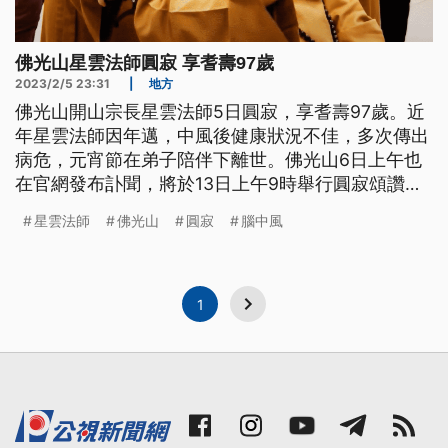
佛光山星雲法師圓寂 享耆壽97歲
2023/2/5 23:31
|
地方
佛光山開山宗長星雲法師5日圓寂，享耆壽97歲。近
年星雲法師因年邁，中風後健康狀況不佳，多次傳出
病危，元宵節在弟子陪伴下離世。佛光山6日上午也
在官網發布訃聞，將於13日上午9時舉行圓寂頌讚典
禮。
星雲法師
佛光山
圓寂
腦中風
1