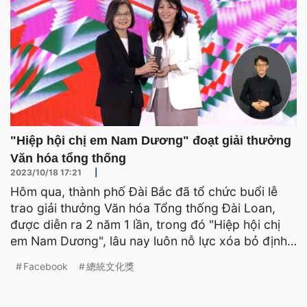
"Hiệp hội chị em Nam Dương" đoạt giải thưởng
Văn hóa tổng thống
2023/10/18 17:21
|
Hôm qua, thành phố Đài Bắc đã tổ chức buổi lễ
trao giải thưởng Văn hóa Tổng thống Đài Loan,
được diễn ra 2 năm 1 lần, trong đó "Hiệp hội chị
em Nam Dương", lâu nay luôn nỗ lực xóa bỏ định
kiến của xã
Facebook
總統文化獎