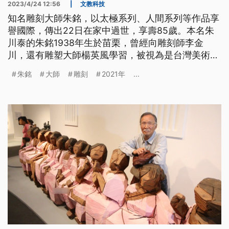
2023/4/24 12:56
|
文教科技
知名雕刻大師朱銘，以太極系列、人間系列等作品享
譽國際，傳出22日在家中過世，享壽85歲。本名朱
川泰的朱銘1938年生於苗栗，曾經向雕刻師李金
川，還有雕塑大師楊英風學習，被視為是台灣美術鄉
土運動的象徵。數十年以來朱銘持續在藝術領域耕
朱銘
大師
雕刻
2021年
...
耘，榮獲海內外多項大獎肯定。1999年更在新北市
金山成立朱銘美術館，要推廣藝術教育。因此過世消
息一出，也讓政治、文化各界一片哀悼。