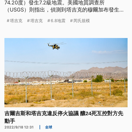
74.20度）發生7.2級地震。美國地質調查所
（USGS）則指出，偵測到塔吉克的穆爾加布發生芮
氏規模6.8地震，地震深度僅20.3公里，震央位於北
塔吉克
塔吉克
6.8地震
芮氏規模
緯38.073度，東經73.208度。
吉爾吉斯和塔吉克違反停火協議 釀24死互控對方先
動手
2022/9/18 12:31
|
全球