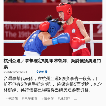
杭州亞運／拳擊確定5獎牌 林郁婷、吳詩儀獲奧運門
票
2023/10/2 12:31
|
文教科技
台灣拳擊代表隊，在杭州亞運8強賽事告一段落，目
前不但有5位選手挺進4強， 確保進帳5面獎牌，包含
林郁婷、吳詩儀都已經獲得巴黎奧運參賽資格。
吳詩儀
巴黎奧運
陳念琴
林郁婷
...