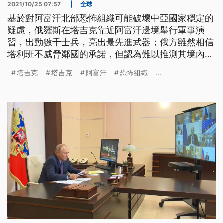
2021/10/25 07:57
|
全球
基於對阿富汗北部恐怖組織可能破壞中亞國家穩定的
疑慮，俄羅斯在塔吉克靠近阿富汗邊境舉行軍事演
習，出動數千士兵，亮出最先進武器；俄方雖然相信
塔利班不威脅鄰國的承諾，但認為難以推測其境內恐
怖組織會有什麼舉動。
塔吉克
塔吉克
阿富汗
恐怖組織
...