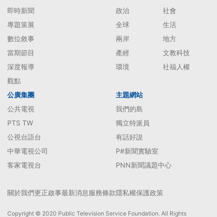
即時新聞
政治
社會
專題策展
全球
生活
數位敘事
兩岸
地方
當期節目
產經
文教科技
深度報導
環境
社福人權
觀點
公廣集團
主題網站
公共電視
我們的島
PTS TW
獨立特派員
公視台語台
有話好說
中華電視公司
P#新聞實驗室
客家電視台
PNN新聞議題中心
關於我們
更正啟事
最新消息
服務條款
隱私權保護政策
Copyright © 2020 Public Television Service Foundation. All Rights