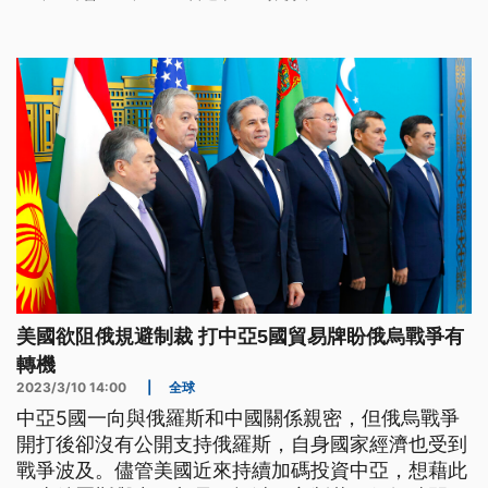
國，可能面臨兩面夾擊。
美國欲阻俄規避制裁 打中亞5國貿易牌盼俄烏戰爭有
轉機
2023/3/10 14:00
|
全球
中亞5國一向與俄羅斯和中國關係親密，但俄烏戰爭
開打後卻沒有公開支持俄羅斯，自身國家經濟也受到
戰爭波及。儘管美國近來持續加碼投資中亞，想藉此