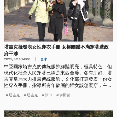
塔吉克擬發表女性穿衣手冊 女權團體不滿穿著遭政
府干涉
2025/3/14 14:00
|
全球
中亞國家塔吉克的傳統服飾鮮豔明亮，極具特色，但
現代化社會人民穿著已經是東西合璧、各有所好。塔
吉克當局大力推廣傳統服飾，文化部打算發表一份女
性穿衣手冊，指導所有年齡層的婦女該怎麼穿，主要
避免西式過於暴露以及穆斯林頭巾等宗教元素，但這
塔吉克
塔吉克
頭巾
伊斯蘭
...
也被女性團體質疑管太多了。