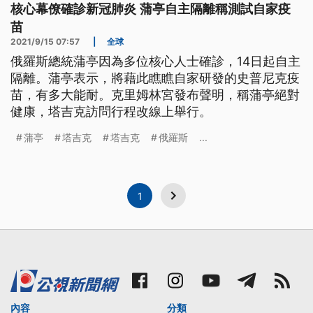
核心幕僚確診新冠肺炎 蒲亭自主隔離稱測試自家疫
苗
2021/9/15 07:57
|
全球
俄羅斯總統蒲亭因為多位核心人士確診，14日起自主
隔離。蒲亭表示，將藉此瞧瞧自家研發的史普尼克疫
苗，有多大能耐。克里姆林宮發布聲明，稱蒲亭絕對
健康，塔吉克訪問行程改線上舉行。
蒲亭
塔吉克
塔吉克
俄羅斯
...
1
內容
分類