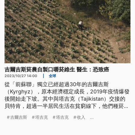
吉爾吉斯菸農自製口嚼菸維生 醫生：恐致癌
2023/10/27 14:00
|
全球
從「前蘇聯」獨立已經超過30年的吉爾吉斯
（Kyrghyz），原本經濟穩定成長，2019年疫情爆發
後開始走下坡。其中與塔吉克（Tajikistan）交接的
貝特肯，超過一半居民生活在貧窮線下，他們種菸草
並自製口嚼菸以賺取額外收入，但醫生警告這種菸有
吉爾吉斯
塔吉克
塔吉克
收入
...
害身體健康，有致癌風險。