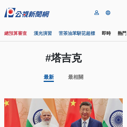
總預算審查
漢光演習
苦茶油苯駢芘超標
即時
熱門
#塔吉克
最新
最相關