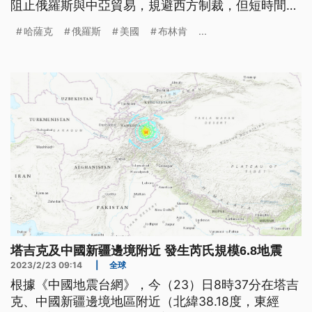
阻止俄羅斯與中亞貿易，規避西方制裁，但短時間內
仍難以取代中俄的勢力。
哈薩克
俄羅斯
美國
布林肯
...
塔吉克及中國新疆邊境附近 發生芮氏規模6.8地震
2023/2/23 09:14
|
全球
根據《中國地震台網》，今（23）日8時37分在塔吉
克、中國新疆邊境地區附近（北緯38.18度，東經