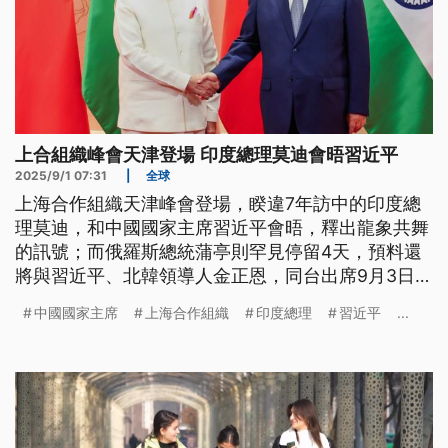
上合組織峰會天津登場 印度總理莫迪會晤習近平
2025/9/1 07:31
|
全球
上海合作組織天津峰會登場，睽違7年訪中的印度總
理莫迪，和中國國家主席習近平會晤，釋出龍象共舞
的訊號；而俄羅斯總統蒲亭則罕見停留4天，預料還
將與習近平、北韓領導人金正恩，同台出席9月3日北
京大閱兵，外界也關注對美國形成的壓力。
中國國家主席
上海合作組織
印度總理
習近平
...