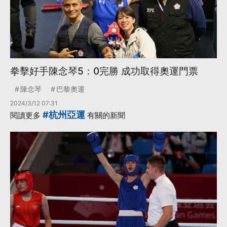
拳擊好手陳念琴5：0完勝 成功取得奧運門票
陳念琴
巴黎奧運
2024/3/12 07:31
#杭州亞運
閱讀更多
有關的新聞