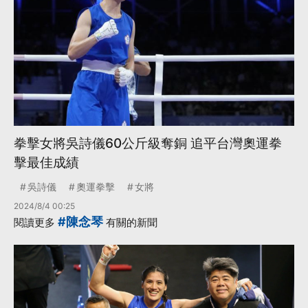
拳擊女將吳詩儀60公斤級奪銅 追平台灣奧運拳
擊最佳成績
吳詩儀
奧運拳擊
女將
2024/8/4 00:25
#陳念琴
閱讀更多
有關的新聞