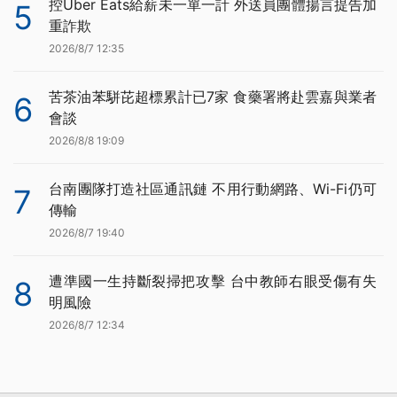
控Uber Eats給薪未一單一計 外送員團體揚言提告加
5
重詐欺
2026/8/7 12:35
苦茶油苯駢芘超標累計已7家 食藥署將赴雲嘉與業者
6
會談
2026/8/8 19:09
台南團隊打造社區通訊鏈 不用行動網路、Wi-Fi仍可
7
傳輸
2026/8/7 19:40
遭準國一生持斷裂掃把攻擊 台中教師右眼受傷有失
8
明風險
2026/8/7 12:34