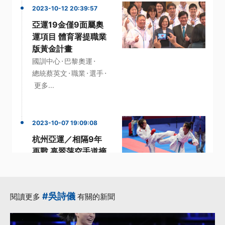
2023-10-12 20:39:57
亞運19金僅9面屬奧
運項目 體育署提職業
版黃金計畫
·
·
國訓中心
巴黎奧運
·
·
·
總統蔡英文
職業
選手
更多...
2023-10-07 19:09:08
杭州亞運／相隔9年
再戰 辜翠萍空手道摘
銀
·
·
杭州亞運
空手道
·
·
辜翠萍
阿基里斯腱
#吳詩儀
閱讀更多
有關的新聞
·
亞運
更多...