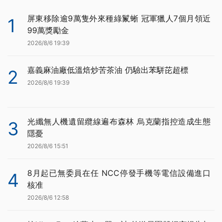
屏東移除逾9萬隻外來種綠鬣蜥 冠軍獵人7個月領近
1
99萬獎勵金
2026/8/6 19:39
嘉義麻油廠低溫焙炒苦茶油 仍驗出苯駢芘超標
2
2026/8/6 19:39
光纖無人機遺留纜線遍布森林 烏克蘭指控造成生態
3
隱憂
2026/8/6 15:51
8月起已無委員在任 NCC停發手機等電信設備進口
4
核准
2026/8/6 12:58