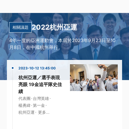
2022杭州亞運
相關議題
4年一度的亞洲運動會，本屆於2023年9月23日至10
月8日，在中國杭州舉行。
2023-10-12 13:45:00
杭州亞運／選手表現
亮眼 19金追平隊史佳
績
·
·
代表團
台灣英雄
·
·
楊勇緯
第一金
·
杭州亞運
更多...