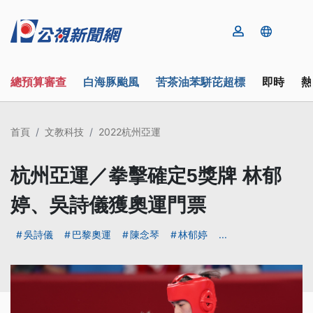
總預算審查
白海豚颱風
苦茶油苯駢芘超標
即時
熱
首頁
文教科技
2022杭州亞運
杭州亞運／拳擊確定5獎牌 林郁
婷、吳詩儀獲奧運門票
吳詩儀
巴黎奧運
陳念琴
林郁婷
...