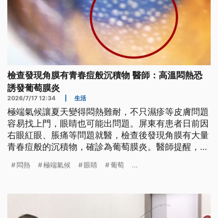
檢查發現角膜有青春痘般沉積物 醫師：高溫悶熱恐
誘發葡萄膜炎
2026/7/17 12:34
|
生活
極端氣候讓夏天變得悶熱難耐，不只濕疹等皮膚問題
容易找上門，眼睛也可能出問題。屏東有患者日前因
右眼紅眼、脹痛等問題就醫，檢查後發現角膜有大量
青春痘般的沉積物，確診為葡萄膜炎。醫師提醒，葡
萄膜炎致病因雖很多，但極端氣候造成的高溫悶熱、
悶熱
極端氣候
眼睛
葡萄
...
寒冷強風也會誘發，民眾若有類似症狀務必盡速就
醫。