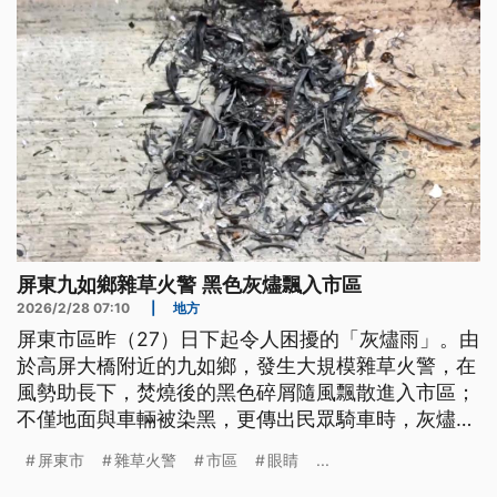
屏東九如鄉雜草火警 黑色灰燼飄入市區
2026/2/28 07:10
|
地方
屏東市區昨（27）日下起令人困擾的「灰燼雨」。由
於高屏大橋附近的九如鄉，發生大規模雜草火警，在
風勢助長下，焚燒後的黑色碎屑隨風飄散進入市區；
不僅地面與車輛被染黑，更傳出民眾騎車時，灰燼掉
進眼睛就醫的情形。消防局加緊撲滅火勢，也提醒民
屏東市
雜草火警
市區
眼睛
...
眾減少外出並緊閉門窗。