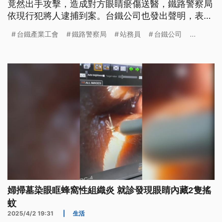
竟然出手攻擊，造成對方眼睛瘀傷送醫，鐵路警察局
依現行犯將人逮捕到案。台鐵公司也發出聲明，表示
已啟動法律協助機制，強調對暴力零容忍。
台鐵產業工會
鐵路警察局
站務員
台鐵公司
...
婦掃墓染眼眶蜂窩性組織炎 就診發現眼睛內藏2隻搖
蚊
2025/4/2 19:31
|
生活