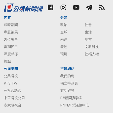
內容
分類
即時新聞
政治
社會
專題策展
全球
生活
數位敘事
兩岸
地方
當期節目
產經
文教科技
深度報導
環境
社福人權
觀點
公廣集團
主題網站
公共電視
我們的島
PTS TW
獨立特派員
公視台語台
有話好說
中華電視公司
P#新聞實驗室
客家電視台
PNN新聞議題中心