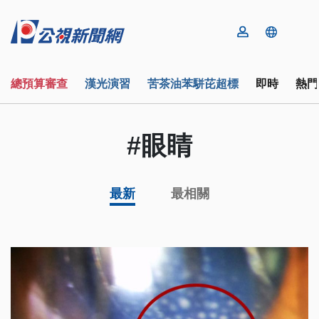
總預算審查
漢光演習
苦茶油苯駢芘超標
即時
熱門
#眼睛
最新
最相關