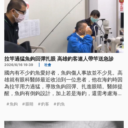
拉竿過猛魚鉤回彈扎眼 高雄釣客連人帶竿送急診
2026/6/16 19:39
|
社會
國內有不少釣魚愛好者，魚鉤傷人事故並不少見。高
雄就有眼科醫師最近收治到一位患者，他在海釣時因
為拉竿用力過猛，導致魚鉤回彈、扎進眼睛。醫師提
醒，魚鉤有倒鉤設計，加上若是海釣，還需考慮海洋
弧菌感染等風險，提醒民眾若扎得太深或扎到眼睛等
魚鉤
眼睛
釣客
釣魚
危險部位，務必盡速就醫。