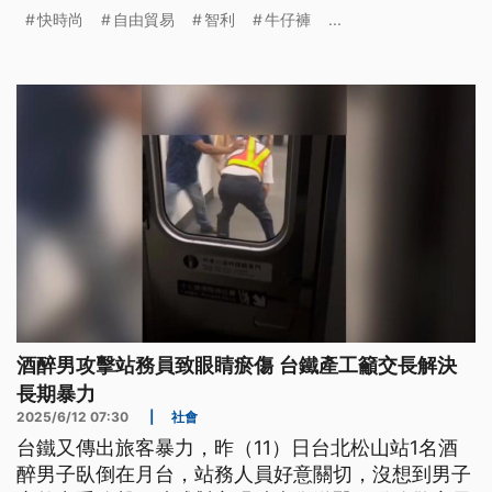
或者是就地焚燒，對自然景觀、環境以及民眾的健
快時尚
自由貿易
智利
牛仔褲
...
康，造成極大的傷害。
酒醉男攻擊站務員致眼睛瘀傷 台鐵產工籲交長解決
長期暴力
2025/6/12 07:30
|
社會
台鐵又傳出旅客暴力，昨（11）日台北松山站1名酒
醉男子臥倒在月台，站務人員好意關切，沒想到男子