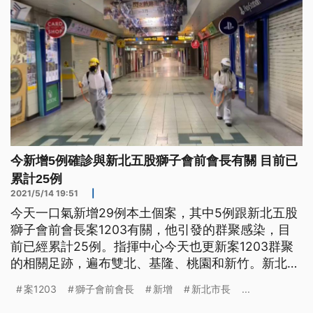
今新增5例確診與新北五股獅子會前會長有關 目前已
累計25例
2021/5/14 19:51
|
今天一口氣新增29例本土個案，其中5例跟新北五股
獅子會前會長案1203有關，他引發的群聚感染，目
前已經累計25例。指揮中心今天也更新案1203群聚
的相關足跡，遍布雙北、基隆、桃園和新竹。新北市
今天也啟動24小時大清消，要防堵病毒擴散，新北市
案1203
獅子會前會長
新增
新北市長
...
長侯友宜表示，未來將在疫情嚴重的地方，設置快篩