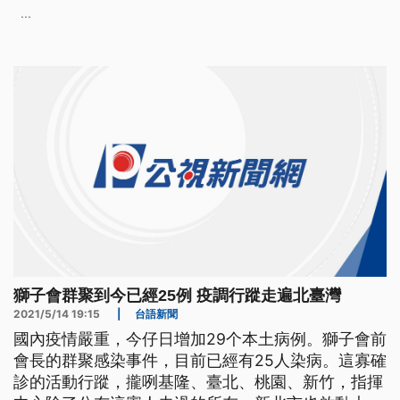
但都沒講，增添了疫調的困難。但他認為茶藝館是社
...
會不同層面的面向，未來會持續加強相關人員的衛教
宣導。 國內疫情拉警報，指揮中心宣布國內含13日
晚間公布的和平醫院確診個案
獅子會群聚到今已經25例 疫調行蹤走遍北臺灣
2021/5/14 19:15
|
台語新聞
國內疫情嚴重，今仔日增加29个本土病例。獅子會前
會長的群聚感染事件，目前已經有25人染病。這寡確
診的活動行蹤，攏咧基隆、臺北、桃園、新竹，指揮