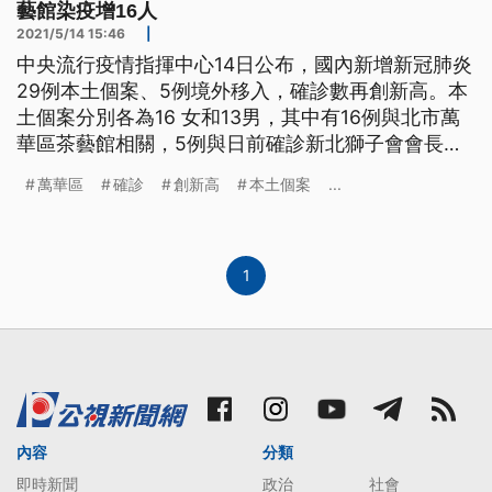
藝館染疫增16人
2021/5/14 15:46
|
中央流行疫情指揮中心14日公布，國內新增新冠肺炎
29例本土個案、5例境外移入，確診數再創新高。本
土個案分別各為16 女和13男，其中有16例與北市萬
華區茶藝館相關，5例與日前確診新北獅子會會長
（案1203）有關，1例與宜蘭羅東遊藝場相關，另有
萬華區
確診
創新高
本土個案
...
7例指揮中心暫認定尚查無流病相關性，仍在進行疫
調中。 今日確診的29例本土個案，28例集中在北
部，僅有1例在南部。北市萬華區茶藝館相關確診
者，今日再增
1
內容
分類
即時新聞
政治
社會