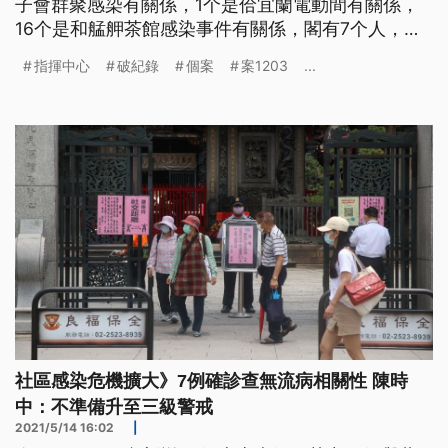
子會群聚感染有關係，1个是佮宜蘭電動間有關係，
16个是和艋舺茶館感染事件有關係，閣有7个人，猶
咧調查感染源。另外，指揮官陳時中表示，真濟人有
指揮中心
破紀錄
個案
案1203
...
去艋舺的茶館，煞攏無老實講，對疫情的調查無幫
贊。毋過，去茶館，是社會上另外一个面向，未來會
加強宣導。 國內疫情拉警報，指揮中心宣布國內含
13號晚間公布的和平醫院確
社區感染危機擴大》7例確診查無流病相關性 陳時
中：不準備升至三級警戒
2021/5/14 16:02
|