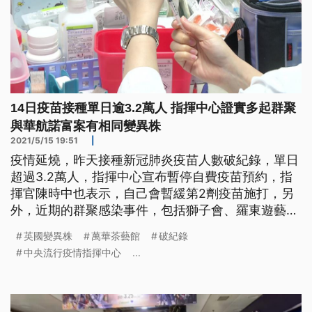
14日疫苗接種單日逾3.2萬人 指揮中心證實多起群聚
與華航諾富案有相同變異株
2021/5/15 19:51
|
疫情延燒，昨天接種新冠肺炎疫苗人數破紀錄，單日
超過3.2萬人，指揮中心宣布暫停自費疫苗預約，指
揮官陳時中也表示，自己會暫緩第2劑疫苗施打，另
外，近期的群聚感染事件，包括獅子會、羅東遊藝場
和萬華茶藝館，最新的病毒基因定序也出爐，指揮中
英國變異株
萬華茶藝館
破紀錄
心證實和華航機師諾富特旅館案，多起個案有相同的
中央流行疫情指揮中心
...
英國變異株，彼此具有高度關聯。 中央流行疫情指
揮中心指揮官陳時中說：「我禮拜一不會去打(疫
苗)，因為現在打得很熱絡，我怎麼