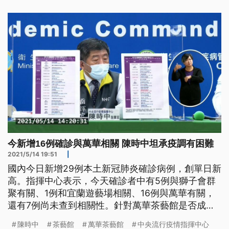
站。 位在泰山、偌大的囍宴會館空無一人，確診的
獅子會前會長案1203雖然沒有到過這，但與他接觸
過的獅子會朋友5月9
今新增16例確診與萬華相關 陳時中坦承疫調有困難
2021/5/14 19:51
|
國內今日新增29例本土新冠肺炎確診病例，創單日新
高。指揮中心表示，今天確診者中有5例與獅子會群
聚有關、1例和宜蘭遊藝場相關、16例與萬華有關，
還有7例尚未查到相關性。針對萬華茶藝館是否成為
防疫破口，陳時中坦言，確實有人可能去過茶藝館，
陳時中
茶藝館
萬華茶藝館
中央流行疫情指揮中心