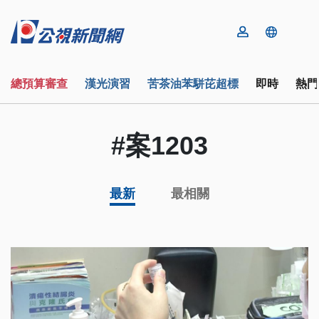
總預算審查
漢光演習
苦茶油苯駢芘超標
即時
熱門
#案1203
最新
最相關