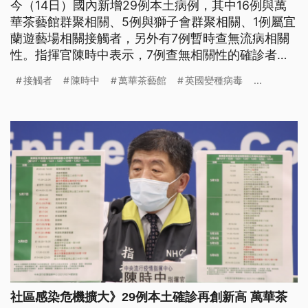
今（14日）國內新增29例本土病例，其中16例與萬
華茶藝館群聚相關、5例與獅子會群聚相關、1例屬宜
蘭遊藝場相關接觸者，另外有7例暫時查無流病相關
性。指揮官陳時中表示，7例查無相關性的確診者疫
調尚未完全，但目前「不準備升級到三級警戒」。萬
接觸者
陳時中
萬華茶藝館
英國變種病毒
...
華群聚延燒快 因應民眾醫療習慣鼓勵藥師轉檢萬華
茶藝館群聚，包含昨日晚間確診之和平醫院病患（案
1272、1273），已擴散至23例確診。北市府將在萬
華區設置4處快篩站
社區感染危機擴大》29例本土確診再創新高 萬華茶