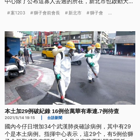
中心除了公布這寡人去過的所在，新北市也啟動大消
毒，市長侯友宜表示，未來會佇疫情嚴重的所在，增
案1203
獅子會前會長
新北市
獅子會
...
加篩檢站。 位在泰山、偌大的囍宴會館空無一人，
確診的獅子會前會長案1203雖然沒有到過這，但與
他接觸過的獅子會朋友5月9日晚上在這裡席開五桌聚
餐，11日中央流行
本土加29例破紀錄 16例佮萬華有牽連.7例待查
2021/5/14 19:15
|
台語新聞
國內今仔日增加34个武漢肺炎確診病例，其中有29
个是本土病例。指揮中心表示，這29个，有5例佮獅