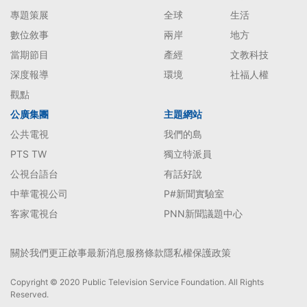
專題策展
全球
生活
數位敘事
兩岸
地方
當期節目
產經
文教科技
深度報導
環境
社福人權
觀點
公廣集團
主題網站
公共電視
我們的島
PTS TW
獨立特派員
公視台語台
有話好說
中華電視公司
P#新聞實驗室
客家電視台
PNN新聞議題中心
關於我們
更正啟事
最新消息
服務條款
隱私權保護政策
Copyright © 2020 Public Television Service Foundation. All Rights
Reserved.