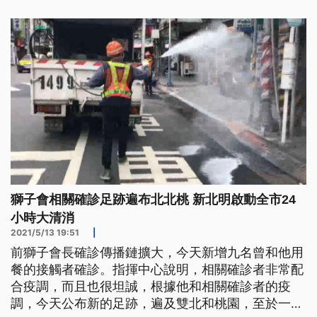
確診的獅子會前會長案1203雖然沒有到過這，但與
他接觸過的獅子會朋友5月9日晚上在這裡席開五桌聚
餐，11日中央流行
獅子會相關確診足跡遍布北北桃 新北明啟動全市24
小時大清消
2021/5/13 19:51
|
前獅子會長確診傳播鏈擴大，今天新增九名曾和他用
餐的接觸者確診。指揮中心說明，相關確診者非常配
合疫調，而且也很坦誠，根據他和相關確診者的疫
調，今天公布新的足跡，遍及雙北和桃園，至於一百