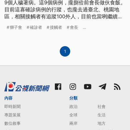
9個人穢著病。這9個病例，攏捌佮前會長做伙食飯。
目前這寡確診病例的行蹤，也攏去過臺北、桃園地
區，相關接觸者有追蹤100外人，目前也當咧繼續採
檢。 因應獅子會相關確診者曾經來過，位在桃園的
獅子會
確診者
接觸者
會長
...
這家餐飲業者，前一天就接獲通知要消毒，業者說為
了徹底消毒，第一時間，是委託外部清潔公司，來進
行清消作業，是否會暫時停業，目前還在評估。 這
家日式料理，也是確診者曾經造
1
內容
分類
即時新聞
政治
社會
專題策展
全球
生活
數位敘事
兩岸
地方