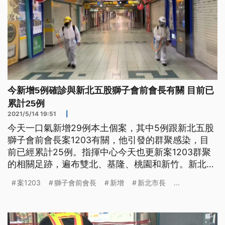
今新增5例確診與新北五股獅子會前會長有關 目前已
累計25例
2021/5/14 19:51
|
今天一口氣新增29例本土個案，其中5例跟新北五股
獅子會前會長案1203有關，他引發的群聚感染，目
前已經累計25例。指揮中心今天也更新案1203群聚
的相關足跡，遍布雙北、基隆、桃園和新竹。新北市
今天也啟動24小時大清消，要防堵病毒擴散，新北市
案1203
獅子會前會長
新增
新北市長
...
長侯友宜表示，未來將在疫情嚴重的地方，設置快篩
站。 位在泰山、偌大的囍宴會館空無一人，確診的
獅子會前會長案1203雖然沒有到過這，但與他接觸
過的獅子會朋友5月9