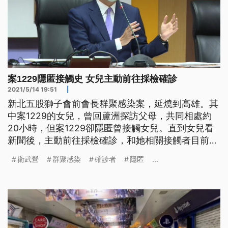
案1229隱匿接觸史 女兒主動前往採檢確診
2021/5/14 19:51
|
新北五股獅子會前會長群聚感染案，延燒到高雄。其
中案1229的女兒，曾回蘆洲探訪父母，共同相處約
20小時，但案1229卻隱匿曾接觸女兒。直到女兒看
新聞後，主動前往採檢確診，和她相關接觸者目前匡
列245人，市府也針對足跡場所全面消毒。而衛武營
衛武營
群聚感染
確診者
隱匿
...
國家藝術文化中心也因接觸到境外確診個案，全面消
毒，將休館到下周一。 消毒人員全副武裝來到衛武
營國家藝術文化中心，座椅、門把全面清消，同仁在
中午過後也全部下班。因為