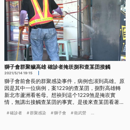
獅子會群聚穢高雄 確診者掩崁捌和查某囝接觸
2021/5/14 19:15
|
獅子會前會長的群聚感染事件，病例也湠到高雄。原
因是其中一位病例，案1229的查某囝，捌對高雄轉
新北市蘆洲看爸母。想袂到這个1229煞是掩崁實
情，無講出接觸查某囝的事實。是後來查某囝看著新
聞了後，家己去採檢，也驗出陽性。佮查某囝的接觸
確診者
群聚感染
獅子會
衛武營
...
者有200外人，這馬當咧追查以外，去過的所在也攏
大消毒。 消毒人員全副武裝來到衛武營國家藝術文
化中心，座椅、門把全面清消，同仁在中午過後，全