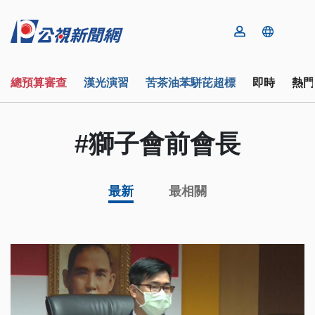
總預算審查
漢光演習
苦茶油苯駢芘超標
即時
熱門
#獅子會前會長
最新
最相關