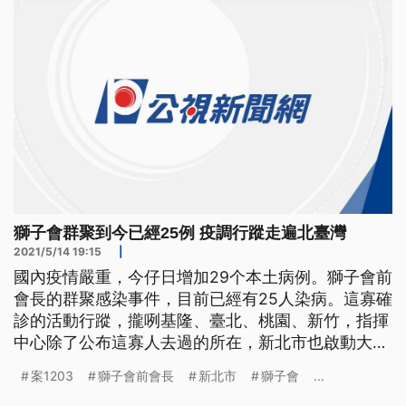
部下班，因為衛武營藝術文化中
獅子會群聚到今已經25例 疫調行蹤走遍北臺灣
2021/5/14 19:15
|
國內疫情嚴重，今仔日增加29个本土病例。獅子會前
會長的群聚感染事件，目前已經有25人染病。這寡確
診的活動行蹤，攏咧基隆、臺北、桃園、新竹，指揮
中心除了公布這寡人去過的所在，新北市也啟動大消
毒，市長侯友宜表示，未來會佇疫情嚴重的所在，增
案1203
獅子會前會長
新北市
獅子會
...
加篩檢站。 位在泰山、偌大的囍宴會館空無一人，