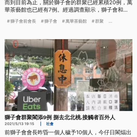
而到目前為止，關於獅子會的群聚已經累積20例，萬
華茶藝館也已經有7例。經過調查顯示，獅子會和宜
蘭的群聚事件，他們的基因定序結果，和華航諾富特
獅子會前會長
獅子會
萬華茶藝館
群聚
...
疑似是同一個傳播鏈，但病毒如何傳播，還要進一步
確認。 國內再新增13例本土新冠肺炎確診病例，其
中9例與獅子會群聚相關、3例是萬華茶藝館員工。指
揮中心表示，案124
獅子會群聚閣添9例 捌去北北桃.接觸者百外人
2021/5/13 19:15
|
社會
前獅子會會長昨昏一個人穢予10個人，今仔日閣煏出