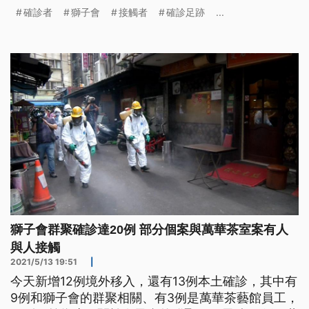
多位接觸者也已經匡列進行採檢。 因應獅子會相關
確診者
獅子會
接觸者
確診足跡
...
確診者曾經來過，位在桃園的這家餐飲業者，前一天
就接獲通知，業者說為了徹底消毒，第一時間是委託
外部清潔公司來進行清消作業，是否會暫停營業目前
還在評估。 某日式料理，也是確診者
獅子會群聚確診達20例 部分個案與萬華茶室案有人
與人接觸
2021/5/13 19:51
|
今天新增12例境外移入，還有13例本土確診，其中有
9例和獅子會的群聚相關、有3例是萬華茶藝館員工，