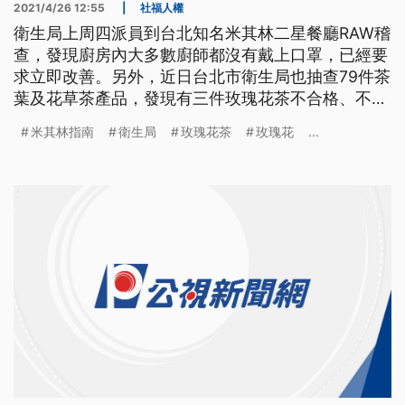
2021/4/26 12:55
|
社福人權
衛生局上周四派員到台北知名米其林二星餐廳RAW稽
查，發現廚房內大多數廚師都沒有戴上口罩，已經要
求立即改善。另外，近日台北市衛生局也抽查79件茶
葉及花草茶產品，發現有三件玫瑰花茶不合格、不合
格率3.8%。 餐廳廚房裡出現不知名小蟲，再打開櫃
米其林指南
衛生局
玫瑰花茶
玫瑰花
...
子，庫存物品和食材沒有區隔，而在廚房工作的廚師
也都沒有戴上口罩，全部都被來稽查的台北市衛生局
人員拍下。這裡是台北知名RAW餐廳，由名廚江振誠
創立打響名號，還