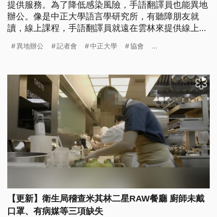
提供服務。為了降低感染風險，手語翻譯員也能異地
辦公。像是中正大學語言學研究所，有聽障朋友就
讀，線上課程，手語翻譯員就遠在雲林來提供線上翻
譯。另外，宜蘭縣的防疫記者會，直播畫面上的手譯
異地辦公
記者會
中正大學
協會
...
員，其實人是在台北錄影，再把畫面合成送到網路
上。 疫情記者會，手語翻譯為了讓表情看得清楚，
多數選擇不戴口罩，不過如何兼顧防疫？宜蘭縣的防
疫記者會翻譯員不到現場，而是遠在台北
【更新】衛生局稽查米其林二星RAW餐廳 廚師未戴
口罩、有病媒等三項缺失