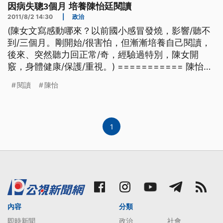
因病失聰3個月 培養陳怡廷閱讀
2011/8/2 14:30
|
政治
(陳女文寫感動哪來？以前國小感冒發燒，影響/聽不
到/三個月。剛開始/很害怕，但漸漸培養自己閱讀，
後來、突然聽力回正常/奇，經驗過特別，陳女開
竅，身體健康/保護/重視。) =========== 陳怡廷
能夠寫出這麼動人的文章，是因為她國小曾經感冒發
閱讀
陳怡
燒，結果有三個月的時間聽不到聲音、一開始、她很
害怕，不過這段時間讓她養成閱讀習慣，後來、突然
有一天又恢復聽力，因為這段特殊的人生經歷，讓她
更懂得珍惜身
1
內容
分類
即時新聞
政治
社會