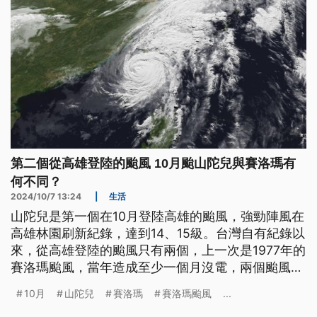
第二個從高雄登陸的颱風 10月颱山陀兒與賽洛瑪有
何不同？
2024/10/7 13:24
|
生活
山陀兒是第一個在10月登陸高雄的颱風，強勁陣風在
高雄林園刷新紀錄，達到14、15級。台灣自有紀錄以
來，從高雄登陸的颱風只有兩個，上一次是1977年的
賽洛瑪颱風，當年造成至少一個月沒電，兩個颱風有
何異同？《公視新聞網》一文分析。
10月
山陀兒
賽洛瑪
賽洛瑪颱風
...