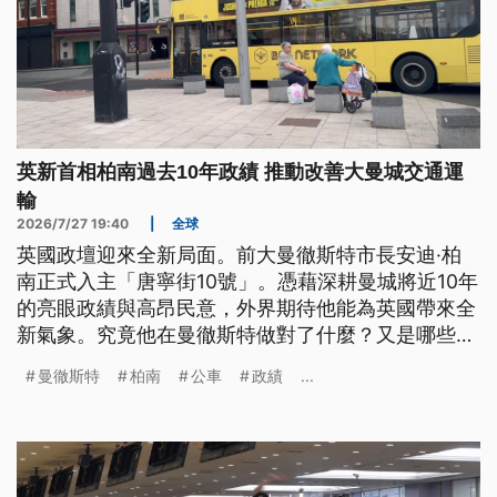
英新首相柏南過去10年政績 推動改善大曼城交通運
輸
2026/7/27 19:40
|
全球
英國政壇迎來全新局面。前大曼徹斯特市長安迪·柏
南正式入主「唐寧街10號」。憑藉深耕曼城將近10年
的亮眼政績與高昂民意，外界期待他能為英國帶來全
新氣象。究竟他在曼徹斯特做對了什麼？又是哪些扎
實的市政成績，讓他一路從地方首長躍升為國家掌舵
曼徹斯特
柏南
公車
政績
...
者？公視國際記者特別走訪曼徹斯特，為您實地追
蹤。