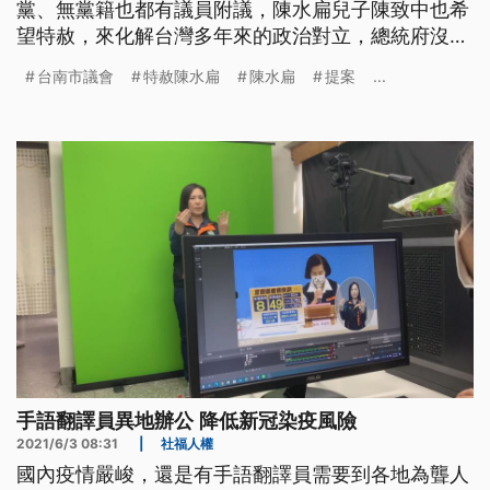
黨、無黨籍也都有議員附議，陳水扁兒子陳致中也希
望特赦，來化解台灣多年來的政治對立，總統府沒有
明確表態，只強調要確保陳水扁獲得最好的照顧，早
台南市議會
特赦陳水扁
陳水扁
提案
...
日回復健康。
手語翻譯員異地辦公 降低新冠染疫風險
2021/6/3 08:31
|
社福人權
國內疫情嚴峻，還是有手語翻譯員需要到各地為聾人