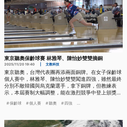
東京聽奧保齡球賽 林雅琴、陳怡妙雙雙摘銅
2025/11/20 19:40
|
文教科技
東京聽奧，台灣代表團再添兩面銅牌。在女子保齡球
個人賽中，林雅琴、陳怡妙雙雙闖進四強，雖然最終
分別不敵韓國與烏克蘭選手，拿下銅牌，但教練表
示，本屆賽制大幅調整，能在激烈競爭中登上頒獎
台，實屬不易。
保齡球
個人賽
聽奧
四強
...