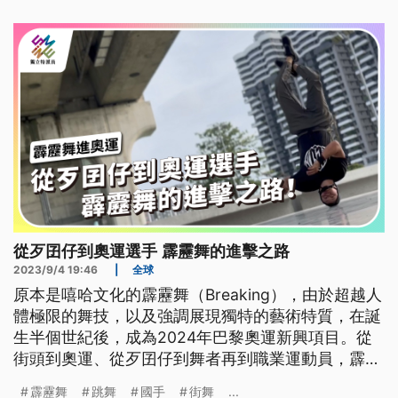
從歹囝仔到奧運選手 霹靂舞的進擊之路
2023/9/4 19:46
|
全球
原本是嘻哈文化的霹靂舞（Breaking），由於超越人
體極限的舞技，以及強調展現獨特的藝術特質，在誕
生半個世紀後，成為2024年巴黎奧運新興項目。從
街頭到奧運、從歹囝仔到舞者再到職業運動員，霹靂
舞呼應自身的英文名字「突破（Break）」加諸其上
霹靂舞
跳舞
國手
街舞
...