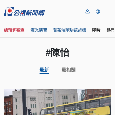
總預算審查
漢光演習
苦茶油苯駢芘超標
即時
熱門
#陳怡
最新
最相關