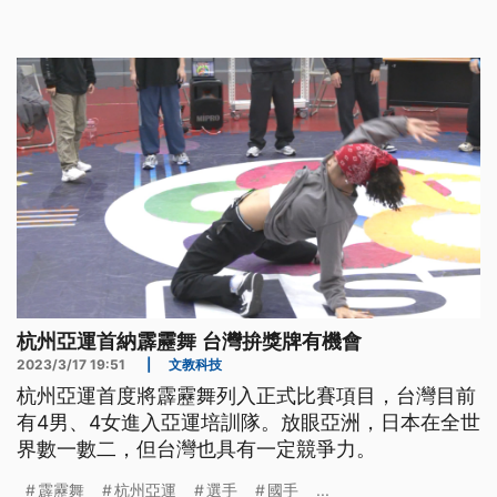
的負面標籤。如同台灣第一批霹靂舞國手孫振所言：
「霹靂舞者單純用跳舞贏得他人的尊重，獲得世界的
掌聲」。
杭州亞運首納霹靂舞 台灣拚獎牌有機會
2023/3/17 19:51
|
文教科技
杭州亞運首度將霹靂舞列入正式比賽項目，台灣目前
有4男、4女進入亞運培訓隊。放眼亞洲，日本在全世
界數一數二，但台灣也具有一定競爭力。
霹靂舞
杭州亞運
選手
國手
...