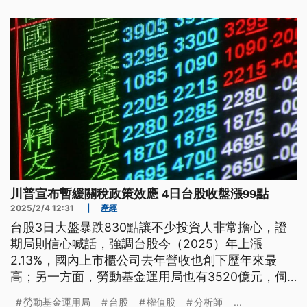
川普宣布暫緩關稅政策效應 4日台股收盤漲99點
2025/2/4 12:31
|
產經
台股3日大盤暴跌830點讓不少投資人非常擔心，證
期局則信心喊話，強調台股今（2025）年上漲
2.13%，國內上市櫃公司去年營收也創下歷年來最
高；另一方面，勞動基金運用局也有3520億元，伺
機布局市場。而4日美國總統川普（Donald Trump）
勞動基金運用局
台股
權值股
分析師
...