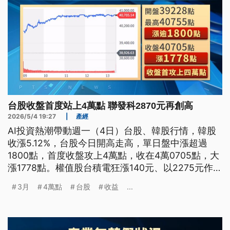
台股收盤首度站上4萬點 聯發科2870元再創高
2026/5/4 19:27
|
產經
AI投資熱潮帶動週一（4日）台股、韓股行情，韓股
收漲5.12%，台股今日開高走高，單日盤中漲超過
1800點，首度收盤攻上4萬點，收在4萬0705點，大
漲1778點。權值股台積電狂漲140元、以2275元作
收；聯發科股價開盤跳空，直奔漲停2870元，再寫
3月
4萬點
台股
收益
...
歷史新高。