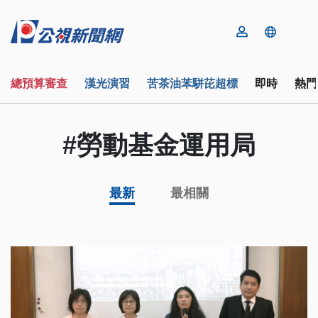
總預算審查
漢光演習
苦茶油苯駢芘超標
即時
熱門
#勞動基金運用局
最新
最相關