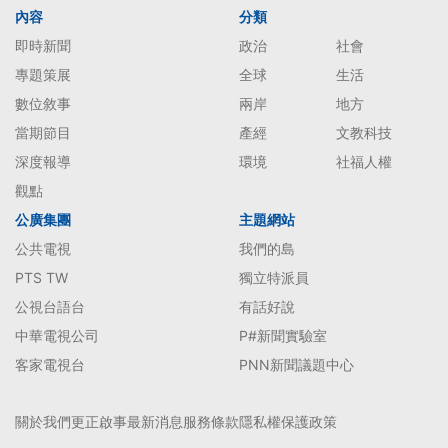
內容
分類
即時新聞
政治
社會
專題策展
全球
生活
數位敘事
兩岸
地方
當期節目
產經
文教科技
深度報導
環境
社福人權
觀點
公廣集團
主題網站
公共電視
我們的島
PTS TW
獨立特派員
公視台語台
有話好說
中華電視公司
P#新聞實驗室
客家電視台
PNN新聞議題中心
關於我們
更正啟事
最新消息
服務條款
隱私權保護政策