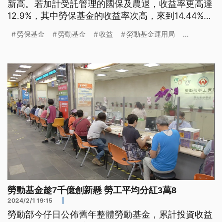
新高。若加計受託管理的國保及農退，收益率更高達
12.9%，其中勞保基金的收益率次高，來到14.44%，
但勞工團體更關切基金規模萎縮，與有可能破產的問
勞保基金
勞動基金
收益
勞動基金運用局
...
題，呼籲新政府積極面對。
勞動基金趁7千億創新懸 勞工平均分紅3萬8
2024/2/1 19:15
|
勞動部今仔日公佈舊年整體勞動基金，累計投資收益