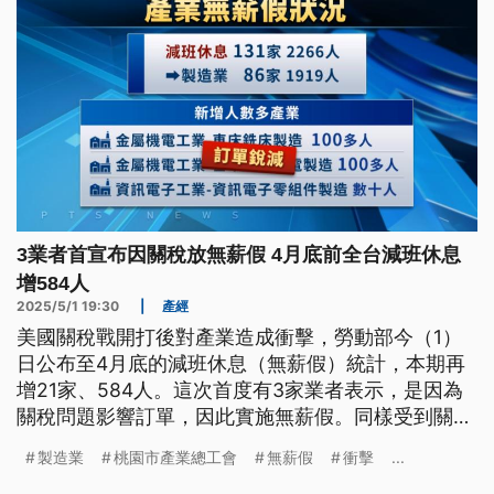
3業者首宣布因關稅放無薪假 4月底前全台減班休息
增584人
2025/5/1 19:30
|
產經
美國關稅戰開打後對產業造成衝擊，勞動部今（1）
日公布至4月底的減班休息（無薪假）統計，本期再
增21家、584人。這次首度有3家業者表示，是因為
關稅問題影響訂單，因此實施無薪假。同樣受到關稅
衝擊、股市重挫的影響，勞動基金3月單月也虧損
製造業
桃園市產業總工會
無薪假
衝擊
...
1716億元。