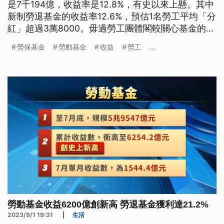
是7千194億，收益率是12.8%，有史以來上懸。其中
新制勞退基金的收益率12.6%，預估1名勞工平均「分
紅」超過3萬8000。毋過勞工團體閣較關心基金的規
模會萎縮，猶有破產的問題，呼籲政府愛想對策。
勞保基金
勞動基金
收益
勞工
...
（這條新聞標題、前言是臺語文。）
勞動基金收益6200億創新高 勞退基金獲利達21.2%
2023/9/1 19:31
|
生活