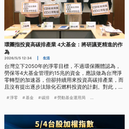
環團指投資高碳排產業 4大基金：將研議更精進的作
為
2026/5/5 12:34
|
生活
台灣立下2050年的淨零目標，不過環保團體認為，
勞保等4大基金管理約15兆的資金，應該做為台灣淨
零轉型的加速器，但卻持續用來投資高碳排產業，而
且沒有提出逐步汰除化石燃料投資的計劃。對此，4
大基金的代表指出，已經將氣候變遷風險納入整體的
淨零
基金
碳排
勞動基金運用局
...
風險管理範疇，未來會研議更精進的作為。