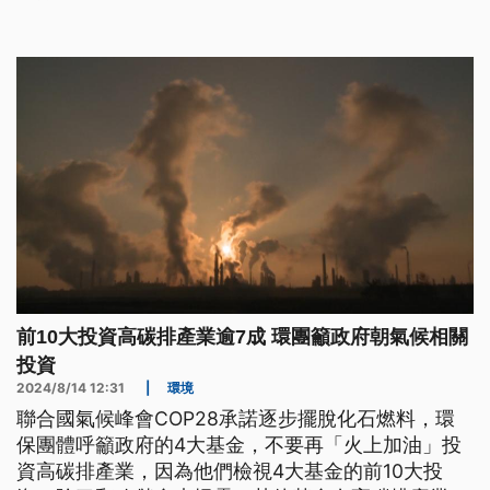
更宣布暫緩關稅政策30日，多重因素影響，4日台股
收盤上漲99點，小幅度回升。
前10大投資高碳排產業逾7成 環團籲政府朝氣候相關
投資
2024/8/14 12:31
|
環境
聯合國氣候峰會COP28承諾逐步擺脫化石燃料，環
保團體呼籲政府的4大基金，不要再「火上加油」投
資高碳排產業，因為他們檢視4大基金的前10大投