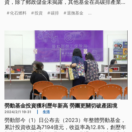
資，除了郵政儲金未揭露，其他基金在高碳排產業的
投資比例至少7成以上。
化石燃料
投資
碳排
退撫基金
...
勞動基金投資獲利歷年新高 勞團更關切破產困境
2024/2/1 19:31
|
生活
勞動部今（1）日公布去（2023）年整體勞動基金，
累計投資收益為7194億元，收益率為12.8%，創歷年