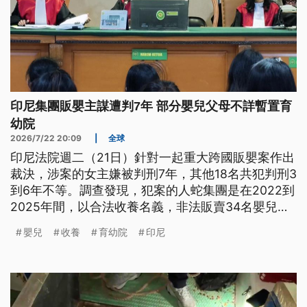
印尼集團販嬰主謀遭判7年 部分嬰兒父母不詳暫置育
幼院
2026/7/22 20:09
|
全球
印尼法院週二（21日）針對一起重大跨國販嬰案作出
裁決，涉案的女主嫌被判刑7年，其他18名共犯判刑3
到6年不等。調查發現，犯案的人蛇集團是在2022到
2025年間，以合法收養名義，非法販賣34名嬰兒，
其中12人被賣到新加坡。整個過程是先透過社群媒體
嬰兒
收養
育幼院
印尼
的「收養社團」，鎖定無力撫養孩子的弱勢族群，以
每名嬰兒給予台幣1.9萬到3.7萬的低價補助，進行收
養，再冒充父母製造虛假出生文件，高價賣往海外。
全案在西爪哇一名父親因為沒有收到款項，向警方報
案綁架後曝光，目前已有8名嬰兒暫時送往孤兒院，