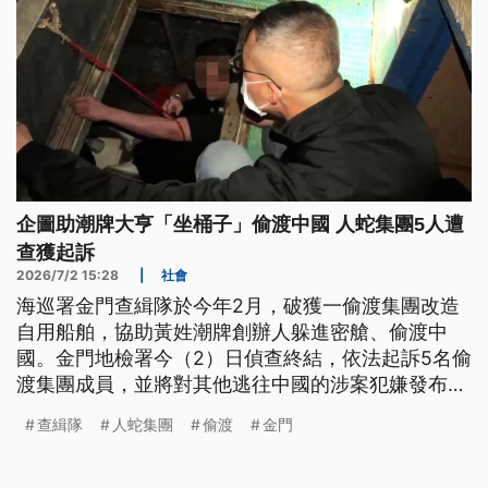
但是新加坡的養父母則是憤怒又難過，那些已經收養
或中斷收養的無辜孩子何去何從，成了棘手的難題。
企圖助潮牌大亨「坐桶子」偷渡中國 人蛇集團5人遭
查獲起訴
2026/7/2 15:28
|
社會
海巡署金門查緝隊於今年2月，破獲一偷渡集團改造
自用船舶，協助黃姓潮牌創辦人躲進密艙、偷渡中
國。金門地檢署今（2）日偵查終結，依法起訴5名偷
渡集團成員，並將對其他逃往中國的涉案犯嫌發布通
緝。
查緝隊
人蛇集團
偷渡
金門