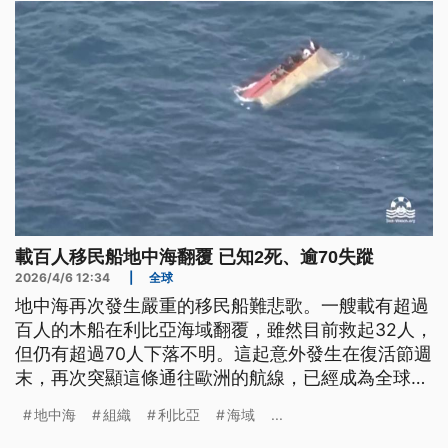
載百人移民船地中海翻覆 已知2死、逾70失蹤
2026/4/6 12:34
|
全球
地中海再次發生嚴重的移民船難悲歌。一艘載有超過
百人的木船在利比亞海域翻覆，雖然目前救起32人，
但仍有超過70人下落不明。這起意外發生在復活節週
末，再次突顯這條通往歐洲的航線，已經成為全球最
致命的海上墳場。今（2026）年以來，這片海域的
地中海
組織
利比亞
海域
...
死亡率不降反升，引發國際救援組織對歐洲各國邊境