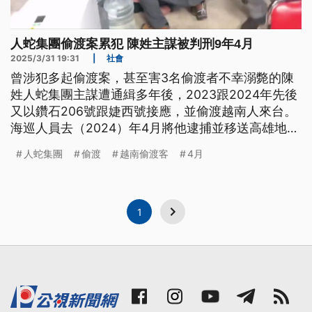
人蛇集團偷渡案累犯 陳姓主謀被判刑9年4月
2025/3/31 19:31
|
社會
曾涉犯多起偷渡案，甚至害3名偷渡者不幸溺斃的陳
姓人蛇集團主謀遭通緝多年後，2023跟2024年先後
又以鑽石206號跟婕西號接應，並偷渡越南人來台。
海巡人員去（2024）年4月將他逮捕並移送高雄地檢
署，日前一審判決出爐，高雄地院依違反《入出國移
人蛇集團
偷渡
越南偷渡客
4月
民法》等多罪判陳姓主謀9年4月徒刑，共犯則是3至
5年不等徒刑。
1