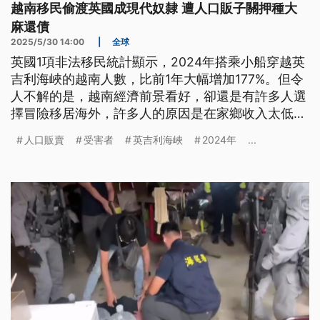
越南移民偷渡英國成現代奴隸 遭人口販子關押種大
麻還債
2025/5/30 14:00
|
全球
英國1項非法移民統計顯示，2024年搭乘小船穿越英
吉利海峽的越南人數，比前1年大幅增加177%。但令
人不解的是，越南經濟前景看好，卻還是有許多人選
擇冒險移居海外，許多人的原因是在家鄉收入太低或
是欠下大筆債務，而被迫到英國從事性工作，或是種
人口販賣
受害者
英吉利海峽
2024年
...
大麻等非法工作。這些被稱為「現代奴隸」的人口販
賣受害人，在英國面臨進退兩難的處境。