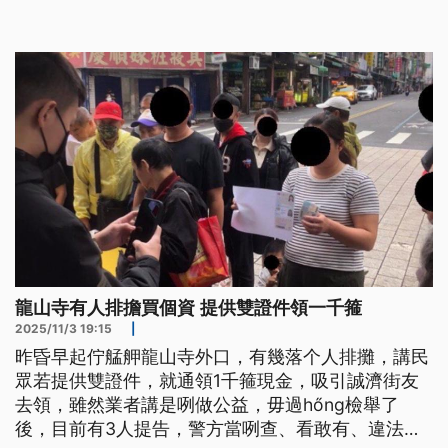
勢。
龍山寺有人排擔買個資 提供雙證件領一千箍
2025/11/3 19:15
|
昨昏早起佇艋舺龍山寺外口，有幾落个人排攤，講民
眾若提供雙證件，就通領1千箍現金，吸引誠濟街友
去領，雖然業者講是咧做公益，毋過hőng檢舉了
後，目前有3人提告，警方當咧查、看敢有、違法的