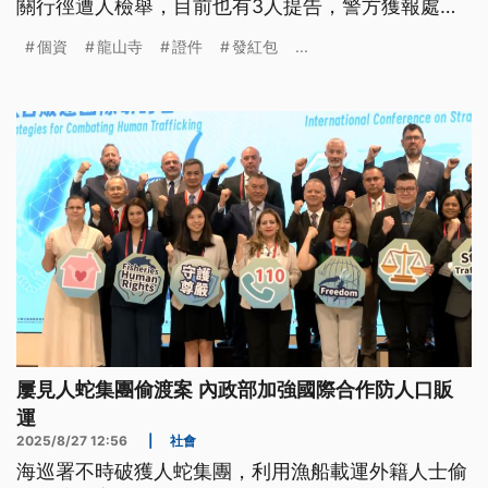
關行徑遭人檢舉，目前也有3人提告，警方獲報處理
後，正在釐清有無涉及不法。
個資
龍山寺
證件
發紅包
...
屢見人蛇集團偷渡案 內政部加強國際合作防人口販
運
2025/8/27 12:56
|
社會
海巡署不時破獲人蛇集團，利用漁船載運外籍人士偷