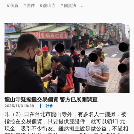
行為。有律師分析，若是雙方講好勢，佇犯罪事實進
個資
證件
龍山寺
個資法
...
前，就算有金錢交易，也無違反個資法。
龍山寺疑擺攤交易個資 警方已展開調查
2025/11/3 19:39
|
社會
昨（2）日在台北市龍山寺外，有多名人士擺攤，被
指控在交易個資，只要提供雙證件，就可以領1千元
現金，吸引不少街友。雖然攤主說是做公益，不過相