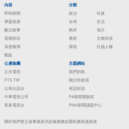
內容
分類
即時新聞
政治
社會
專題策展
全球
生活
數位敘事
兩岸
地方
當期節目
產經
文教科技
深度報導
環境
社福人權
觀點
公廣集團
主題網站
公共電視
我們的島
PTS TW
獨立特派員
公視台語台
有話好說
中華電視公司
P#新聞實驗室
客家電視台
PNN新聞議題中心
關於我們
更正啟事
最新消息
服務條款
隱私權保護政策