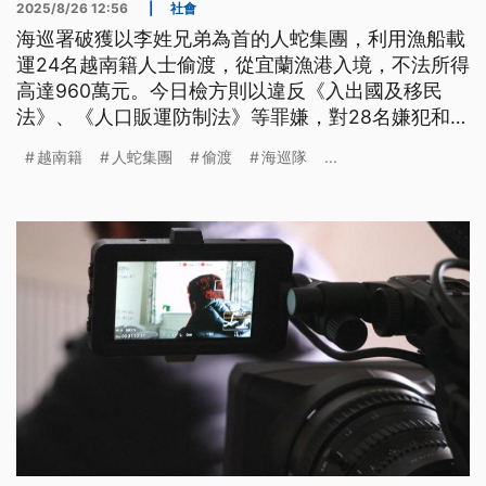
2025/8/26 12:56
|
社會
海巡署破獲以李姓兄弟為首的人蛇集團，利用漁船載
運24名越南籍人士偷渡，從宜蘭漁港入境，不法所得
高達960萬元。今日檢方則以違反《入出國及移民
法》、《人口販運防制法》等罪嫌，對28名嫌犯和越
南偷渡者提起公訴及聲請簡易判決處刑。
越南籍
人蛇集團
偷渡
海巡隊
...