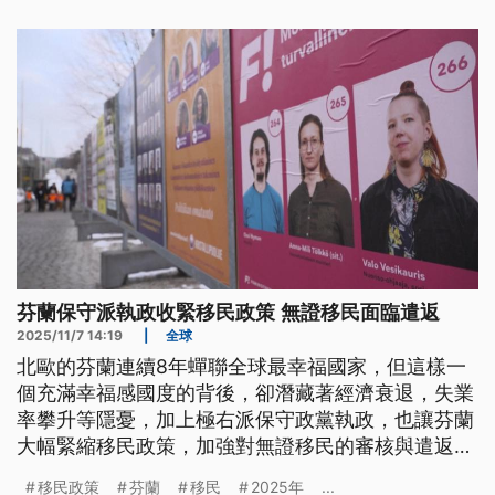
政策的強烈抨擊。
芬蘭保守派執政收緊移民政策 無證移民面臨遣返
2025/11/7 14:19
|
全球
北歐的芬蘭連續8年蟬聯全球最幸福國家，但這樣一
個充滿幸福感國度的背後，卻潛藏著經濟衰退，失業
率攀升等隱憂，加上極右派保守政黨執政，也讓芬蘭
大幅緊縮移民政策，加強對無證移民的審核與遣返工
作。但不光是芬蘭，北歐其他國家其實都有類似的趨
移民政策
芬蘭
移民
2025年
...