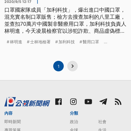
2020/9/5 12:17
|
口罩國家隊成員「加利科技」，爆出進口中國口罩，
混充實名制口罩販售；檢方去搜查加利的八里工廠，
並查扣70萬片中國製非醫療用口罩，加利科技負責人
林明進，今天凌晨檢察官以涉犯詐欺、商品虛偽標記
等罪350萬元交保。 對媒體提問，加利科技負責人林
林明進
士林地檢署
加利科技
醫用口罩
...
明進，4日下午態度大轉變，低頭不發一語。檢調偵
辦「加利科技」口罩案，4日晚間，由士林地檢署主
任檢察官張惠菁帶隊，兩度前往位在八里的工廠，進
行6小時的搜索。並將林明進
1
內容
分類
即時新聞
政治
社會
專題策展
全球
生活