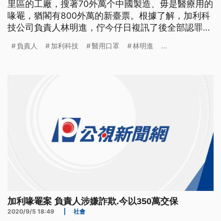
里區的工廠，搜著70外萬个中國製造、毋是醫療用的
喙罨，猶閣有800外萬的新臺票。根據了解，加利科
技公司負責人林明進，佇今仔日複訊了後全部認罪，
落尾檢察官裁定以350萬交保。 涉嫌將中國製非醫療
負責人
加利科技
醫用口罩
林明進
...
用口罩，混入台灣實名制口罩市場販售的，加利科技
負責人林明進，經檢調徹夜偵訊，5號清晨交保後，
兩度現身八里工廠，對於案件一改之前態度，低調回
應「沒有委屈」，並表示
加利喙罨案 負責人涉嫌詐欺.今以350萬交保
2020/9/5 18:49
|
社會