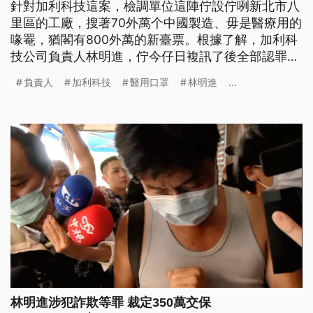
針對加利科技這案，檢調單位這陣佇設佇咧新北市八
里區的工廠，搜著70外萬个中國製造、毋是醫療用的
喙罨，猶閣有800外萬的新臺票。根據了解，加利科
技公司負責人林明進，佇今仔日複訊了後全部認罪，
落尾檢察官裁定以350萬交保。 涉嫌將中國製非醫療
負責人
加利科技
醫用口罩
林明進
...
用口罩，混入台灣實名制口罩市場販售的，加利科技
負責人林明進，經檢調徹夜偵訊，5號清晨交保後，
兩度現身八里工廠，對於案件一改之前態度，低調回
應「沒有委屈」，並表示
林明進涉犯詐欺等罪 裁定350萬交保