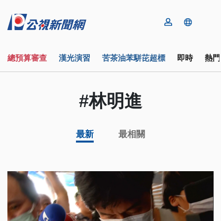
總預算審查
漢光演習
苦茶油苯駢芘超標
即時
熱門
#林明進
最新
最相關