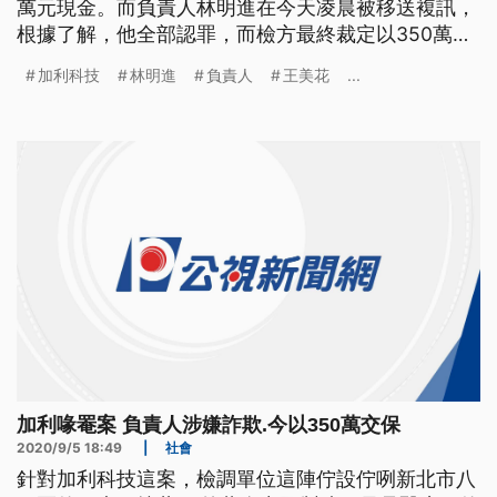
萬元現金。而負責人林明進在今天凌晨被移送複訊，
根據了解，他全部認罪，而檢方最終裁定以350萬元
交保。 涉嫌將中國製非醫療用口罩，混入台灣實名
加利科技
林明進
負責人
王美花
...
制口罩市場販售的，加利科技負責人林明進，經檢調
徹夜偵訊，5號清晨交保後，兩度現身八里工廠，對
於案件一改之前態度，低調回應「沒有委屈」，並表
示會開始受理民眾退貨後，便
加利喙罨案 負責人涉嫌詐欺.今以350萬交保
2020/9/5 18:49
|
社會
針對加利科技這案，檢調單位這陣佇設佇咧新北市八