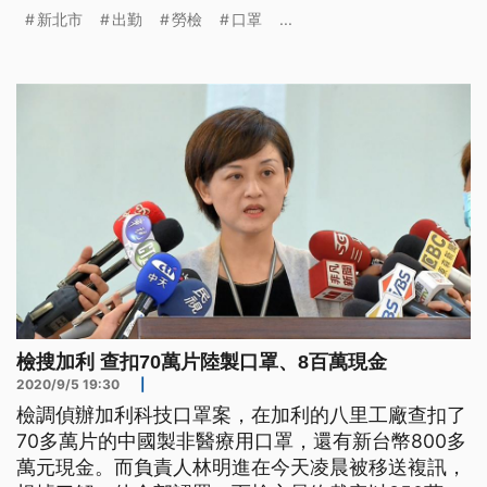
裁罰兩萬元。 新北市爆出加利科技混充中國制口罩
新北市
出勤
勞檢
口罩
...
配送，加利負責人林明進說，為了達到國家口罩隊產
量，造成員工日夜趕工，讓口罩工廠過勞問題浮上檯
面。新北市勞檢處表示，今年2月到5月疫情嚴峻期
間，新北有兩家口罩工廠趕工
檢搜加利 查扣70萬片陸製口罩、8百萬現金
2020/9/5 19:30
|
檢調偵辦加利科技口罩案，在加利的八里工廠查扣了
70多萬片的中國製非醫療用口罩，還有新台幣800多
萬元現金。而負責人林明進在今天凌晨被移送複訊，