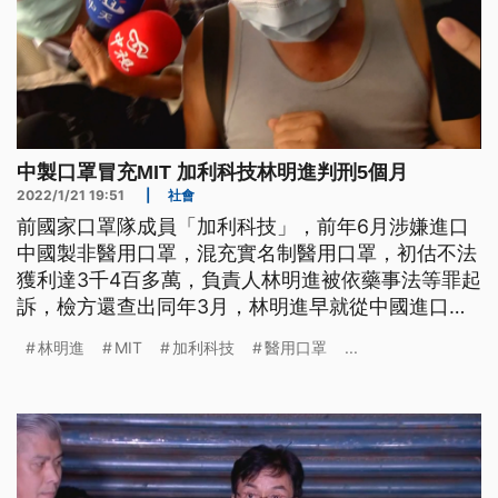
中製口罩冒充MIT 加利科技林明進判刑5個月
2022/1/21 19:51
|
社會
前國家口罩隊成員「加利科技」，前年6月涉嫌進口
中國製非醫用口罩，混充實名制醫用口罩，初估不法
獲利達3千4百多萬，負責人林明進被依藥事法等罪起
訴，檢方還查出同年3月，林明進早就從中國進口近7
萬片，標示MIT的口罩，再依商品虛偽標記罪起訴，
林明進
MIT
加利科技
醫用口罩
...
法院一審判處5個月有期徒刑。合議庭認為，林明進
明知口罩由中國製造，仍進口這批印有MIT鋼印的口
罩，有危害市場經濟秩序的疑慮，但考量他坦承犯
行，而且口罩在海關時，被及