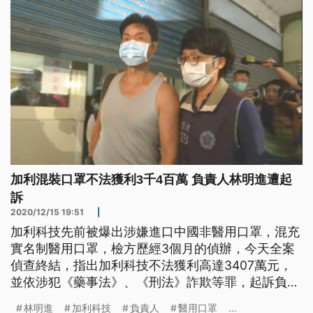
家隊弊案，查獲林明進和中國廠商
加利混裝口罩不法獲利3千4百萬 負責人林明進遭起
訴
2020/12/15 19:51
|
加利科技先前被爆出涉嫌進口中國非醫用口罩，混充
實名制醫用口罩，檢方歷經3個月的偵辦，今天全案
偵查終結，指出加利科技不法獲利高達3407萬元，
並依涉犯《藥事法》、《刑法》詐欺等罪，起訴負責
人林明進等被告。 翻開聊天紀錄，加利科技負責人
林明進
加利科技
負責人
醫用口罩
...