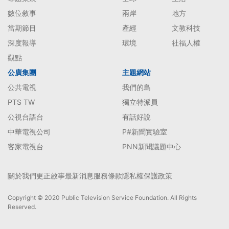
數位敘事
兩岸
地方
當期節目
產經
文教科技
深度報導
環境
社福人權
觀點
公廣集團
主題網站
公共電視
我們的島
PTS TW
獨立特派員
公視台語台
有話好說
中華電視公司
P#新聞實驗室
客家電視台
PNN新聞議題中心
關於我們
更正啟事
最新消息
服務條款
隱私權保護政策
Copyright © 2020 Public Television Service Foundation. All Rights
Reserved.