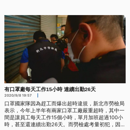
林明進對話中挑明，他能把口罩交給政府、不用怕，
還說口罩標示非醫用就不會被抽驗，甚至擔保進口人
是他就能快速通關。這是士林地檢署日前偵辦口罩國
家隊弊案，查獲林明進和中國廠商
有口罩廠每天工作15小時 連續出勤26天
2020/9/8 19:57
|
口罩國家隊因為趕工而爆出超時違規，新北市勞檢局
表示，今年上半年有兩家口罩工廠嚴重超時，其中一
間是讓員工每天工作15個小時，單月加班超過100小
時，甚至還連續出勤26天。而勞檢處考量初犯，因此