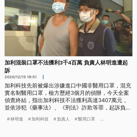
加利混裝口罩不法獲利3千4百萬 負責人林明進遭起
訴
2020/12/15 19:51
|
加利科技先前被爆出涉嫌進口中國非醫用口罩，混充
實名制醫用口罩，檢方歷經3個月的偵辦，今天全案
偵查終結，指出加利科技不法獲利高達3407萬元，
並依涉犯《藥事法》、《刑法》詐欺等罪，起訴負責
人林明進等被告。 翻開聊天紀錄，加利科技負責人
林明進
加利科技
負責人
醫用口罩
...
林明進對話中挑明，他能把口罩交給政府、不用怕，
還說口罩標示非醫用就不會被抽驗，甚至擔保進口人
是他就能快速通關。這是士林地檢署日前偵辦口罩國