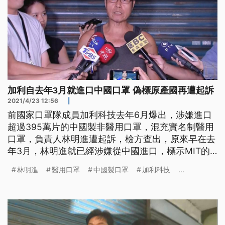
加利自去年3月就進口中國口罩 偽標原產國再遭起訴
2021/4/23 12:56
|
前國家口罩隊成員加利科技去年6月爆出，涉嫌進口
超過395萬片的中國製非醫用口罩，混充實名制醫用
口罩，負責人林明進遭起訴，檢方查出，原來早在去
年3月，林明進就已經涉嫌從中國進口，標示MIT的
口罩，日前另依虛偽標記商品原產國罪再起訴，對
林明進
醫用口罩
中國製口罩
加利科技
...
此，林明進低調不願多談。 「我剛開始加入國家
隊，我以國家隊為榮，但是我做到後面我以國家隊為
恥。」曾在受訪時，一度聲稱以口罩國家隊為恥，加
利科技負責人林明進