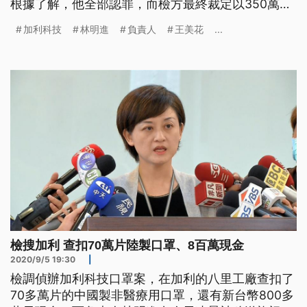
根據了解，他全部認罪，而檢方最終裁定以350萬元
交保。 涉嫌將中國製非醫療用口罩，混入台灣實名
加利科技
林明進
負責人
王美花
...
制口罩市場販售的，加利科技負責人林明進，經檢調
徹夜偵訊，5號清晨交保後，兩度現身八里工廠，對
於案件一改之前態度，低調回應「沒有委屈」，並表
示會開始受理民眾退貨後，便
檢搜加利 查扣70萬片陸製口罩、8百萬現金
2020/9/5 19:30
|
檢調偵辦加利科技口罩案，在加利的八里工廠查扣了
70多萬片的中國製非醫療用口罩，還有新台幣800多