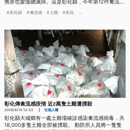
無奈也愛攏總滅掉。這是彰化縣，今年第12件禽流感
的災害，彰化的動物防疫所，嘛趕緊咧加強預防。
彰化縣
禽流感
土雞
彰化
...
動防所人員將一隻隻死亡的土雞裝袋，這是位於彰化
縣大城鄉的一處土雞場，8月10號接獲業者的通報，
雞場內發現有雞隻異常死亡，動防所人員採樣後送
驗，13號確定感染
彰化傳禽流感疫情 近2萬隻土雞遭撲殺
2019/8/14 12:53
|
社福人權
彰化縣大城鄉有一處土雞場確診感染禽流感病毒，共
18,000多隻土雞全部被撲殺。 動防所人員將一隻隻