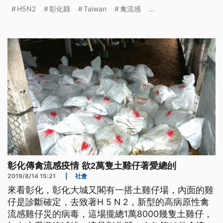
falling. Free-ran
H5N2
彰化縣
Taiwan
禽流感
...
彰化傳禽流感疫情 欲2萬隻土雞仔著愛總刣
2019/8/14 15:21
|
社會
來看彰化，彰化大城又閣有一搭土雞仔場，內面的雞
仔是診斷確定，去致著H 5 N 2，新型的高病原性禽
流感雞仔災的病毒，這場攏總1萬8000幾隻土雞仔，