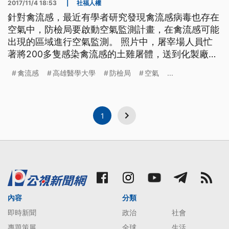
2017/11/4 18:53
|
社福人權
針對禽流感，最近有學者研究發現禽流感病毒也存在
空氣中，防檢局要啟動空氣監測計畫，在禽流感可能
出現的區域進行空氣監測。 照片中，屠宰場人員忙
著將200多隻感染禽流感的土雞屠體，送到化製廠銷
毀，10月3號，高雄市鳳山家禽市場檢驗發現、來自
禽流感
高雄醫學大學
防檢局
空氣
...
屏東縣新園鄉一家養雞場，確診感染H5N2禽流感病
毒，不過這家養雞場的檢驗並未驗出病毒，因此農政
單位研判，很可能是運送過程中受到汙染。 ==防檢
局副局長
1
內容
分類
即時新聞
政治
社會
專題策展
全球
生活