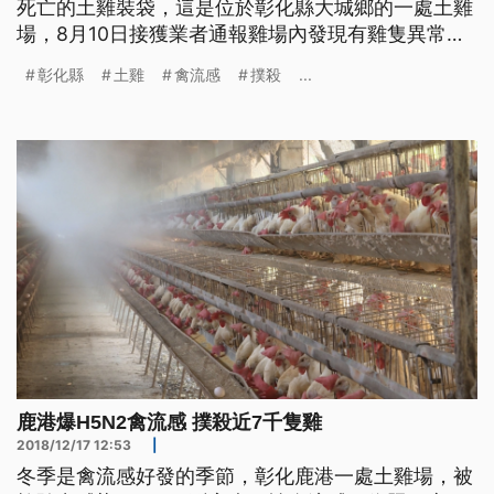
死亡的土雞裝袋，這是位於彰化縣大城鄉的一處土雞
場，8月10日接獲業者通報雞場內發現有雞隻異常死
亡，動防所人員採樣後送驗，13日確定感染H5N2亞
彰化縣
土雞
禽流感
撲殺
...
型高病原性禽流感病毒。 彰化縣動防所所長董孟治
說明，「我們馬上派同仁採樣並將檢體送到家衛所檢
驗，昨天確認之後就進行撲殺，總共撲殺18,030隻黑
羽土雞。」 彰
鹿港爆H5N2禽流感 撲殺近7千隻雞
2018/12/17 12:53
|
冬季是禽流感好發的季節，彰化鹿港一處土雞場，被