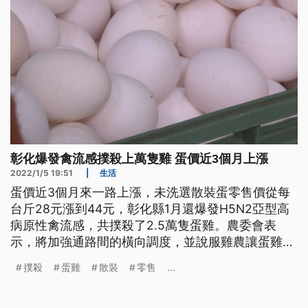
彰化爆發禽流感撲殺上萬隻雞 蛋價近3個月上漲
2022/1/5 19:51
|
生活
蛋價近3個月來一路上漲，未洗選散裝蛋零售價從每
台斤28元漲到44元，彰化縣1月還爆發H5N2亞型高
病原性禽流感，共撲殺了2.5萬隻蛋雞。農委會表
示，將加強通路間的橫向調度，並說服雞農讓蛋雞增
產，力求在農曆年前維持蛋價平穩。
撲殺
蛋雞
散裝
零售
...