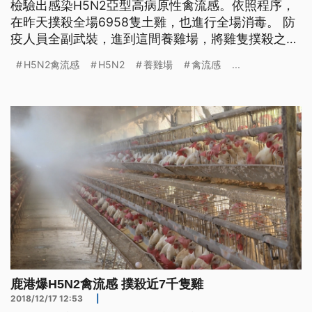
檢驗出感染H5N2亞型高病原性禽流感。依照程序，
在昨天撲殺全場6958隻土雞，也進行全場消毒。 防
疫人員全副武裝，進到這間養雞場，將雞隻撲殺之後
全面消毒，因為彰化鹿港這處養雞場，傳出感染
H5N2禽流感
H5N2
養雞場
禽流感
...
H5N2亞型高病原性禽流感病毒。 彰化縣動防所長 董
孟治說：「它(該養雞場)在一天（死亡)五、六隻的情
況下是還算正常，但是我們抽驗檢測之後就發現它是
一個高病原H5N2的
鹿港爆H5N2禽流感 撲殺近7千隻雞
2018/12/17 12:53
|