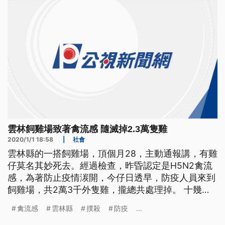
雲林飼雞場致著禽流感 隨滅掉2.3萬隻雞
2020/1/1 18:58
|
社會
雲林縣的一搭飼雞場，頂個月28，主動通報講，有雞
仔莫名其妙死去。經過檢查，昨昏認定是H5N2禽流
感，為著防止疫情湠開，今仔日透早，防疫人員來到
飼雞場，共2萬3千外隻雞，攏總共處理掉。 十幾名
防疫人員全副武裝，在養雞場進行撲殺作業，位於雲
禽流感
雲林縣
撲殺
防疫
...
林縣斗南鎮一處養雞場，在12月28號發現雞隻異常