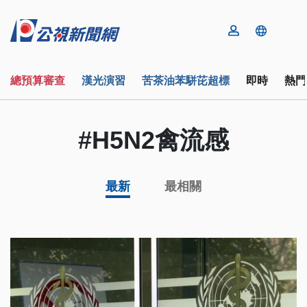
總預算審查
漢光演習
苦茶油苯駢芘超標
即時
熱門
#H5N2禽流感
最新
最相關