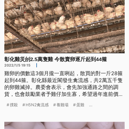
彰化雞災刣2.5萬隻雞 今散賣卵逐斤起到44箍
2022/1/5 19:15
|
雞卵的價數這3個月攏一直咧起，散買的對一斤28箍
起到44箍。彰化縣最近閣發生禽流感，共2萬五千隻
的卵雞滅掉。農委會表示，會先加強通路之間的調
貨，也會鼓勵業者予雞仔加生寡，希望過年進前價數
會當穩定。
撲殺
H5N2禽流感
養雞場
蛋雞
...