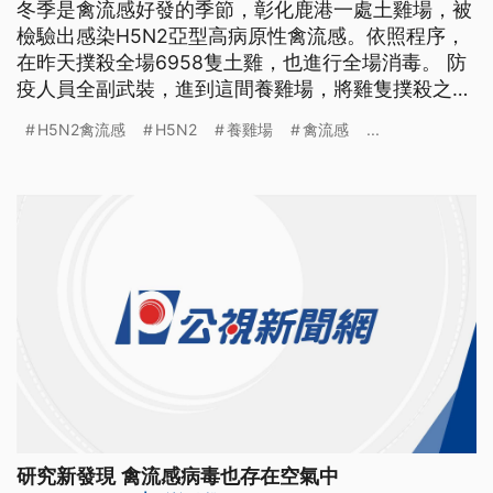
冬季是禽流感好發的季節，彰化鹿港一處土雞場，被
檢驗出感染H5N2亞型高病原性禽流感。依照程序，
在昨天撲殺全場6958隻土雞，也進行全場消毒。 防
疫人員全副武裝，進到這間養雞場，將雞隻撲殺之後
全面消毒，因為彰化鹿港這處養雞場，傳出感染
H5N2禽流感
H5N2
養雞場
禽流感
...
H5N2亞型高病原性禽流感病毒。 彰化縣動防所長 董
孟治說：「它(該養雞場)在一天（死亡)五、六隻的情
況下是還算正常，但是我們抽驗檢測之後就發現它是
一個高病原H5N2的
研究新發現 禽流感病毒也存在空氣中