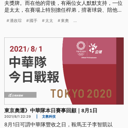
夫獎牌。而在他的背後，有兩位女人默默支持，一位
是太太，在賽場上特別擔任桿弟，揹著球袋、陪他走
完18洞；另一位是母親康月美，從兒子小時候，就和
潘政琮
國手
太太
東奧
...
丈夫在苗栗的高爾夫球場工作，家境不優渥，但還是
栽培兒子接觸高爾夫球，一直到現在，也仍持續在球
場擔任桿弟。
東京奧運》中華隊本日賽事回顧｜8月1日
2021/8/1 22:29
|
文教科技
8月1日可謂中華隊豐收之日，鞍馬王子李智凱以