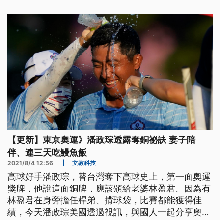
【更新】東京奧運》潘政琮透露奪銅祕訣 妻子陪
伴、連三天吃鰻魚飯
2021/8/4 12:56
|
文教科技
高球好手潘政琮，替台灣奪下高球史上，第一面奧運
獎牌，他說這面銅牌，應該頒給老婆林盈君。因為有
林盈君在身旁擔任桿弟、揹球袋，比賽都能獲得佳
績，今天潘政琮美國透過視訊，與國人一起分享奧運