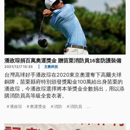
潘政琮捐百萬奧運獎金 贈苗栗消防員16套防護裝備
2021/12/7 15:35
|
文教科技
台灣高球好手潘政琮在2020東京奧運奪下高爾夫球
銅牌，苗栗縣府特別頒發獎勵金100萬給出身苗栗的
潘政琮，今潘政琮選擇將本筆獎金全數捐出，用以添
購消防員高等級全套衣著。
潘政琮
奧運獎金
消防
消防員
...