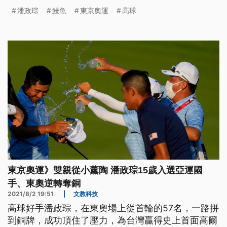
拚戰的心路歷程，並且宣布，苗栗縣提供的100萬元
潘政琮
鰻魚
東京奧運
高球
奪牌獎金，會捐贈出去、回饋當地。
東京奧運》雙親從小薰陶 潘政琮15歲入選亞運國
手、東奧逆轉奪銅
2021/8/2 19:51
|
文教科技
高球好手潘政琮，在東奧場上從首輪的57名，一路拼
到銅牌，成功頂住了壓力，為台灣贏得史上首面高爾