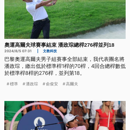
奧運高爾夫球賽事結束 潘政琮總桿276桿並列18
2024/8/5 07:31
|
文教科技
巴黎奧運高爾夫男子組賽事全部結束，我代表團名將
潘政琮，繳出低於標準桿1桿的70桿，4回合總桿數低
於標準桿8桿的276桿，並列第18。
標準
潘政琮
俞俊安
高爾夫