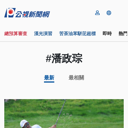
總預算審查
漢光演習
苦茶油苯駢芘超標
即時
熱門
#潘政琮
最新
最相關