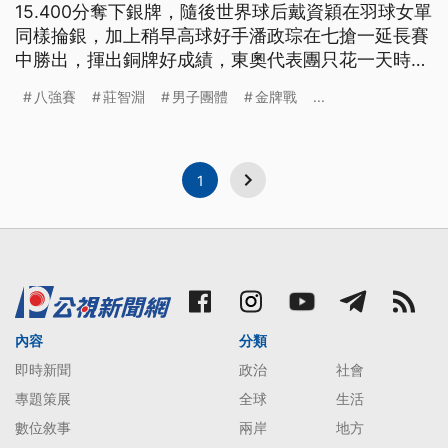
15.400分奪下銀牌，隨後世界球后戴資穎在羽球女單
同樣掄銀，加上稍早高球好手潘政琮在七搶一延長賽
中勝出，揮出銅牌好成績，東奧代表團只花一天時
間，就拿下三面獎牌。 另外，女子拳擊黃筱雯在上
八強賽
莊智淵
男子團體
金牌戰
...
午八強賽中擊退塞爾維亞選手，順利搶進四強，確定
為中華隊拿下一枚獎牌；男女子桌球團體賽也雙雙晉
級八強賽。
1
內容
分類
即時新聞
政治
社會
專題策展
全球
生活
數位敘事
兩岸
地方