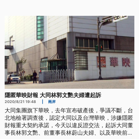
研議依法救濟。 大同集團旗下面板大廠華映，在去
年宣告破產，還積欠員工薪資，金管會認為華映投資
中國華映科技的承諾事項未揭露，而這隱匿的行為，
恐怕會影響投資人判斷，因此送檢調
隱匿華映財報 大同林郭文艷夫婦遭起訴
2020/8/21 19:48
|
兩岸
大同集團旗下華映，去年宣布破產後，爭議不斷，台
北地檢署調查後，認定大同以及台灣華映，涉嫌隱匿
財報重大契約承諾，今天以違反證交法，起訴大同董
事長林郭文艷、前董事長林蔚山夫婦、以及華映前財