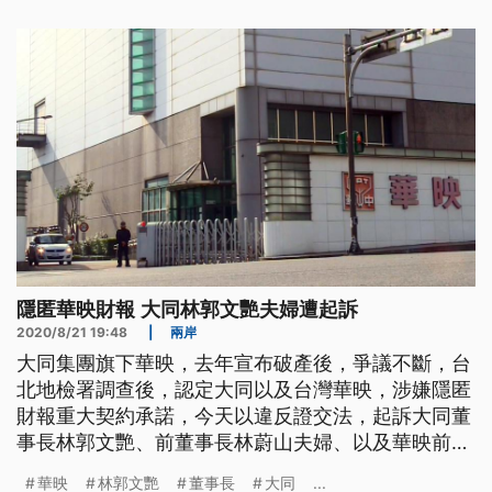
空華映，讓他100多萬退休金，投資華映股票如今全
成了壁紙。現在兩夫妻只能靠微薄補助金度日。華映
小股東許水強表示，
隱匿華映財報 大同林郭文艷夫婦遭起訴
2020/8/21 19:48
|
兩岸
大同集團旗下華映，去年宣布破產後，爭議不斷，台
北地檢署調查後，認定大同以及台灣華映，涉嫌隱匿
財報重大契約承諾，今天以違反證交法，起訴大同董
事長林郭文艷、前董事長林蔚山夫婦、以及華映前財
務長簡永忠等5人。大同對此表示遺憾與不解，將會
華映
林郭文艷
董事長
大同
...