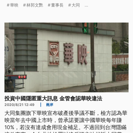
務長簡永忠等5人。大同對此表示遺憾與不解，將會
華映
林郭文艷
董事長
大同
...
研議依法救濟。 大同集團旗下面板大廠華映，在去
年宣告破產，還積欠員工薪資，金管會認為華映投資
中國華映科技的承諾事項未揭露，而這隱匿的行為，
恐怕會影響投資人判斷，因此送檢調
投資中國隱匿重大訊息 金管會認華映違法
2020/8/21 12:49
|
兩岸
大同集團旗下華映宣布破產後爭議不斷，檢方認為華
映當年去中國上市時，曾承諾要讓中國華映每年賺
10%，若沒有達成會用現金補足。不過回到台灣隱瞞