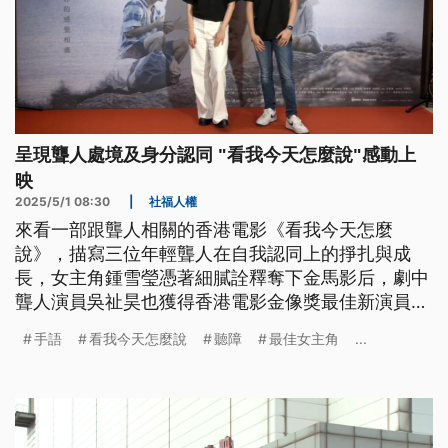
呈現聾人處境及身分認同 "看我今天怎麼說"感動上
映
2025/5/1 08:30
|
社福人權
來看一部跟聾人相關的香港電影《看我今天怎麼
說》，描寫三位年輕聾人在自我認同上的掙扎與成
長，女主角鍾雪瑩憑著細膩詮釋奪下金馬影后，劇中
聾人演員吳祉昊也獲得香港電影金像獎最佳新演員提
名。電影現在正式在台灣上映，首映會當天，不少聾
手語
看我今天怎麼說
聽障
最佳女主角
...
人與聽障朋友看完後都表示，電影呈現出他們的真實
的生活處境。