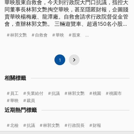
華映股東自救會，今天到行政院大門口抗議，指控大
同董事長林郭文艷掏空華映，甚至隱匿財報，企圖賤
賣華映楊梅廠、龍潭廠。自救會請求行政院督促金管
會，查辦林郭文艷。 三輛遊覽車、超過150名小股
東，聚集行政院大門前抗議，指控大同董事長林郭文
林郭文艷
自救會
華映
股東
...
艷掏空華映，涉犯背信罪，500萬交保至今，司法審
判卻遲遲沒下文。華映股東自救會成員，在行政院大
門口前下跪陳情，希望行政院長蘇貞昌督促金管會、
司法機構部門，速審速查林郭
1
相關標籤
員工
失業給付
抗議
林郭文艷
桃園
桃園市
華映
裁員
近期熱門標籤
北檢
抗議
林郭文艷
行政院長
財報