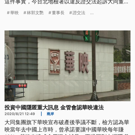
這件事實，今台北地檢署以違反證交法起訴大同董事
長林郭文艷、前董事長林蔚山跟相關高層主管。 大
華映
林郭文艷
董事長
證交法
...
同集團旗下面板大廠華映在去年宣告破產，還積欠員
工薪資，金管會認為華映投資中國華映科技的承諾事
項未揭露，而這隱匿的行為，恐怕會影響投資人判
斷，因此送檢調偵辦。上午台北地檢署
投資中國隱匿重大訊息 金管會認華映違法
2020/8/21 12:49
|
兩岸
大同集團旗下華映宣布破產後爭議不斷，檢方認為華
映當年去中國上市時，曾承諾要讓中國華映每年賺