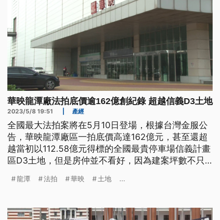
華映龍潭廠法拍底價逾162億創紀錄 超越信義D3土地
2023/5/8 19:51
|
產經
全國最大法拍案將在5月10日登場，根據台灣金服公
告，華映龍潭廠區一拍底價高達162億元，甚至還超
越當初以112.58億元得標的全國最貴停車場信義計畫
區D3土地，但是房仲並不看好，因為建案坪數不只
太大，部分廠房有害氣體滯留，總總因素讓一拍流標
龍潭
法拍
華映
土地
...
機率大增。