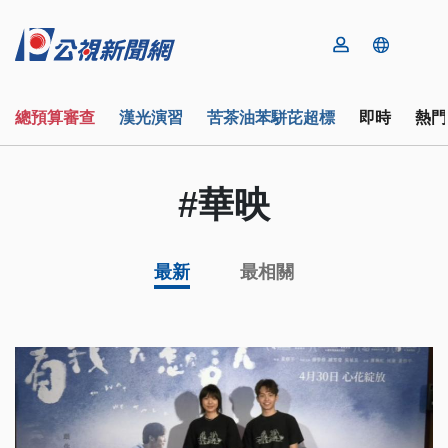
總預算審查
漢光演習
苦茶油苯駢芘超標
即時
熱門
#華映
最新
最相關