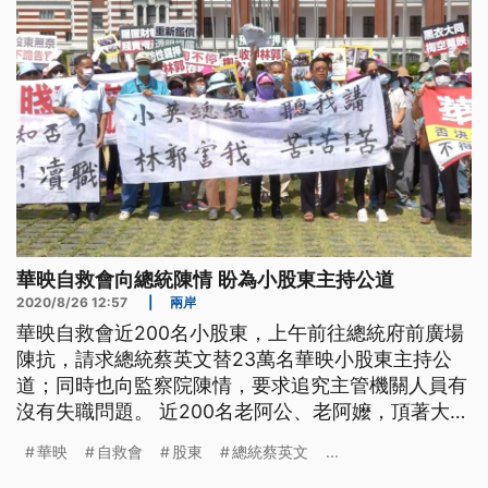
小股東許水強表示，
華映自救會向總統陳情 盼為小股東主持公道
2020/8/26 12:57
|
兩岸
華映自救會近200名小股東，上午前往總統府前廣場
陳抗，請求總統蔡英文替23萬名華映小股東主持公
道；同時也向監察院陳情，要求追究主管機關人員有
沒有失職問題。 近200名老阿公、老阿嬤，頂著大太
陽，手拿布條、抗議標語，聚集總統府前南廣場陳
華映
自救會
股東
總統蔡英文
...
抗。 91歲小股東控訴，大同董事長林郭文艷惡意掏