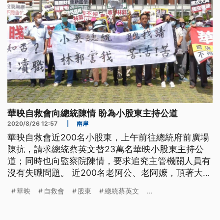
華映自救會向總統陳情 盼為小股東主持公道
2020/8/26 12:57
|
兩岸
華映自救會近200名小股東，上午前往總統府前廣場
陳抗，請求總統蔡英文替23萬名華映小股東主持公
道；同時也向監察院陳情，要求追究主管機關人員有
沒有失職問題。 近200名老阿公、老阿嬤，頂著大太
陽，手拿布條、抗議標語，聚集總統府前南廣場陳
華映
自救會
股東
總統蔡英文
...
抗。 91歲小股東控訴，大同董事長林郭文艷惡意掏
空華映，讓他100多萬退休金，投資華映股票如今全
成了壁紙。現在兩夫妻只能靠微薄補助金度日。華映