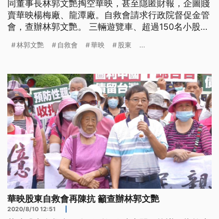
同董事長林郭文艷掏空華映，甚至隱匿財報，企圖賤
賣華映楊梅廠、龍潭廠。自救會請求行政院督促金管
會，查辦林郭文艷。 三輛遊覽車、超過150名小股
東，聚集行政院大門前抗議，指控大同董事長林郭文
林郭文艷
自救會
華映
股東
...
艷掏空華映，涉犯背信罪，500萬交保至今，司法審
判卻遲遲沒下文。華映股東自救會成員，在行政院大
門口前下跪陳情，希望行政院長蘇貞昌督促金管會、
司法機構部門，速審速查林郭
華映股東自救會再陳抗 籲查辦林郭文艷
2020/8/10 12:51
|