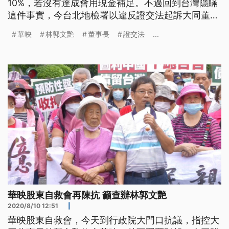
10%，若沒有達成會用現金補足。不過回到台灣隱瞞
這件事實，今台北地檢署以違反證交法起訴大同董事
長林郭文艷、前董事長林蔚山跟相關高層主管。 大
華映
林郭文艷
董事長
證交法
...
同集團旗下面板大廠華映在去年宣告破產，還積欠員
工薪資，金管會認為華映投資中國華映科技的承諾事
項未揭露，而這隱匿的行為，恐怕會影響投資人判
斷，因此送檢調偵辦。上午台北地檢署
華映股東自救會再陳抗 籲查辦林郭文艷
2020/8/10 12:51
|
華映股東自救會，今天到行政院大門口抗議，指控大