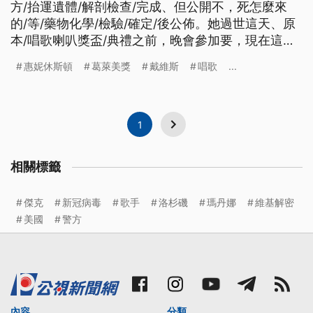
方/抬運遺體/解剖檢查/完成、但公開不，死怎麼來
的/等/藥物化學/檢驗/確定/後公佈。她過世這天、原
本/唱歌喇叭獎盃/典禮之前，晚會參加要，現在這典
禮/特別安排/唱歌棒年輕女/上台表演、大家一起紀
惠妮休斯頓
葛萊美獎
戴維斯
唱歌
...
念。) ========================= 至於在
十一號猝逝的美國流行樂天后__惠妮休斯頓、警方已
經對遺體完成相驗程序、但是內容保
1
相關標籤
傑克
新冠病毒
歌手
洛杉磯
瑪丹娜
維基解密
美國
警方
內容
分類