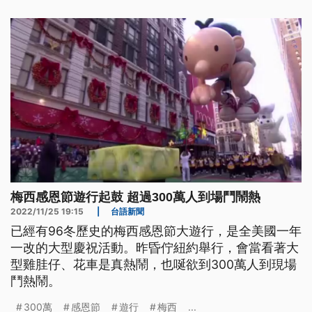
旗，在第81順位進場。
梅西感恩節遊行起鼓 超過300萬人到場鬥鬧熱
2022/11/25 19:15
|
台語新聞
已經有96冬歷史的梅西感恩節大遊行，是全美國一年
一改的大型慶祝活動。昨昏佇紐約舉行，會當看著大
型雞胿仔、花車是真熱鬧，也唌欲到300萬人到現場
鬥熱鬧。
300萬
感恩節
遊行
梅西
...