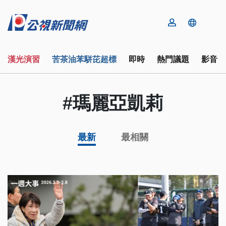
漢光演習
苦茶油苯駢芘超標
即時
熱門議題
影音
#瑪麗亞凱莉
最新
最相關