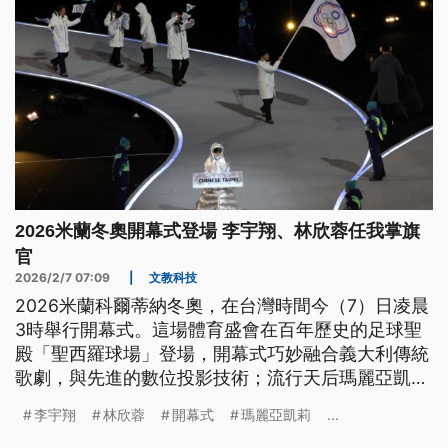
2026米蘭冬奧開幕式登場 李宇翔、林欣蓉任我掌旗
官
2026/2/7 07:09
|
文教科技
2026米蘭科爾蒂納冬奧，在台灣時間今（7）日凌晨
3時舉行開幕式。這場體育盛會在百年歷史的足球聖
殿「聖西羅球場」登場，開幕式巧妙融合義大利傳統
歌劇，與先進的數位投影技術；流行天后瑪麗亞凱莉
現身聖火台前，以高亢嗓音獻唱，為冰雪競技注入熱
李宇翔
林欣蓉
開幕式
瑪麗亞凱莉
...
情。我國代表團是由李宇翔與林欣蓉2位選手共同掌