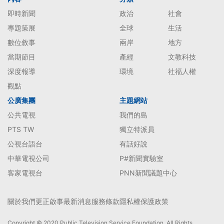
即時新聞
政治
社會
專題策展
全球
生活
數位敘事
兩岸
地方
當期節目
產經
文教科技
深度報導
環境
社福人權
觀點
公廣集團
主題網站
公共電視
我們的島
PTS TW
獨立特派員
公視台語台
有話好說
中華電視公司
P#新聞實驗室
客家電視台
PNN新聞議題中心
關於我們
更正啟事
最新消息
服務條款
隱私權保護政策
Copyright © 2020 Public Television Service Foundation. All Rights