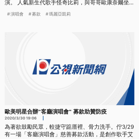
演。 人氣新生代歌手怪奇比莉，與哥哥歐康奈爾坐
在沙發上，慵懶地唱著超夯名曲"Bad Guy"。為了因
演唱會
募款
瑪麗亞凱莉
應新冠病毒疫情，鼓勵民眾少出門多待在家，展現患
難與共的精神，美國福斯電視台跟廣播電台iHeart,
29號轉播1小時的「客廳演唱會」節目，由英國歌壇
傳奇艾爾
歐美明星合辦"客廳演唱會" 募款助贊防疫
2020/3/30 19:06
|
為著欲鼓勵民眾，較捷守踮厝裡、骨力洗手。佇3/29
有一場「客廳演唱會」慈善募款活動，是創作歌手艾