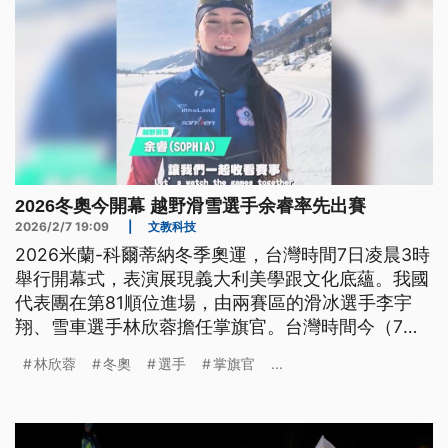
2026冬奧今開幕 越野滑雪選手余睿率先出賽
2026/2/7 19:09
|
文教科技
2026米蘭-科爾蒂納冬季奧運，台灣時間7日凌晨3時
舉行開幕式，表演展現義大利美學跟文化底蘊。我國
代表團在第81順位進場，由兩賽區的滑冰選手李宇
翔、雪車選手林欣蓉擔任掌旗官。台灣時間今（7）
晚8時，女子選手余睿將率先在越野滑雪出賽。
林欣蓉
冬奧
選手
掌旗官
...