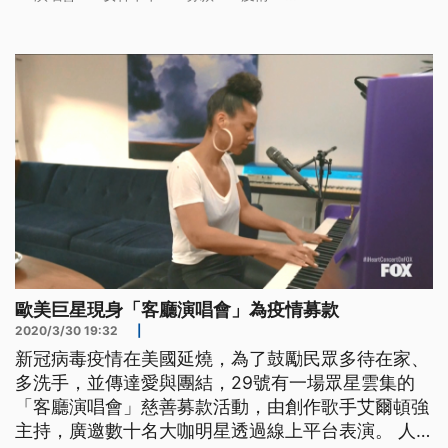
慵懶地唱著超夯名曲Bad Guy。為了因應新冠病毒疫
情，鼓勵民眾少出門多待在家，展現患難與共的精
神，美國福斯電視台跟廣播電台iHeart，29號轉播1
小時的「客廳演唱會」
歐美巨星現身「客廳演唱會」為疫情募款
2020/3/30 19:32
|
新冠病毒疫情在美國延燒，為了鼓勵民眾多待在家、
多洗手，並傳達愛與團結，29號有一場眾星雲集的
「客廳演唱會」慈善募款活動，由創作歌手艾爾頓強
主持，廣邀數十名大咖明星透過線上平台表演。 人