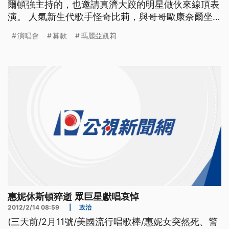
爾頓強主持的，也邀請真濟大跤的明星做伙來線頂表
演。 人氣新生代歌手怪奇比莉，與哥哥歐康奈爾坐
在沙發上，慵懶地唱著超夯名曲"Bad Guy"。為了因
演唱會
募款
瑪麗亞凱莉
應新冠病毒疫情，鼓勵民眾少出門多待在家，展現患
難與共的精神，美國福斯電視台跟廣播電台iHeart,
29號轉播1小時的「客廳演唱會」節目，由英國歌壇
傳奇艾爾
惠妮休斯頓猝逝 眾巨星獻唱哀悼
2012/2/14 08:59
|
政治
(三天前/2月11號/美國流行唱歌棒/惠妮女突然死、警