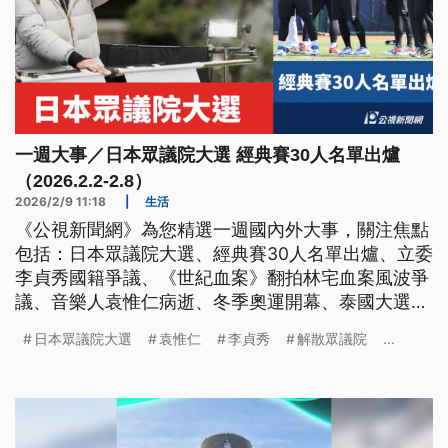
一週大事／日本眾議院大選 經典賽30人名單出爐
（2026.2.2-2.8）
2026/2/9 11:18
|
生活
《公視新聞網》為您精選一週國內外大事，關注焦點
包括：日本眾議院大選、經典賽30人名單出爐、立委
李貞秀國籍爭議、《世紀血案》翻拍林宅血案風波爭
議、音樂人袁惟仁病逝、冬季奧運開幕、泰國大選與
制憲公投。
日本眾議院大選
袁惟仁
李貞秀
解散眾議院
...