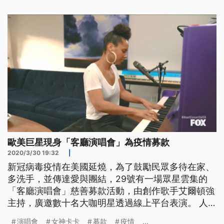
歐美巨星現身「客廳演唱會」為疫情募款
2020/3/30 19:32
|
新冠病毒疫情在美國延燒，為了鼓勵民眾多待在家、
多洗手，並傳達愛與團結，29號有一場眾星雲集的
「客廳演唱會」慈善募款活動，由創作歌手艾爾頓強
主持，廣邀數十名大咖明星透過線上平台表演。 人
氣新生代歌手怪奇比莉與哥哥歐康奈爾坐在沙發上，
演唱會
女神卡卡
募款
疫情
...