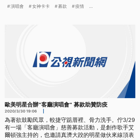
氣新生代歌手怪奇比莉與哥哥歐康奈爾坐在沙發上，
演唱會
女神卡卡
募款
疫情
...
慵懶地唱著超夯名曲Bad Guy。為了因應新冠病毒疫
情，鼓勵民眾少出門多待在家，展現患難與共的精
神，美國福斯電視台跟廣播電台iHeart，29號轉播1
小時的「客廳演唱會」
歐美明星合辦"客廳演唱會" 募款助贊防疫
2020/3/30 19:06
|
為著欲鼓勵民眾，較捷守踮厝裡、骨力洗手。佇3/29
有一場「客廳演唱會」慈善募款活動，是創作歌手艾
爾頓強主持的，也邀請真濟大跤的明星做伙來線頂表