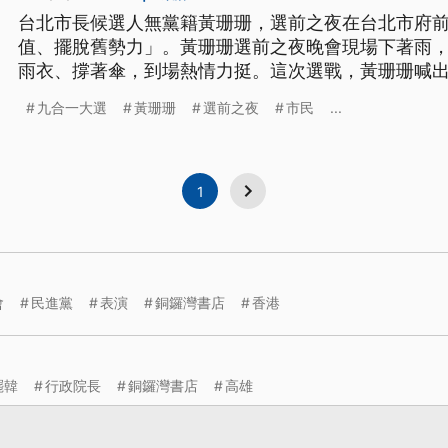
台北市長候選人無黨籍黃珊珊，選前之夜在台北市府
值、擺脫舊勢力」。黃珊珊選前之夜晚會現場下著雨
雨衣、撐著傘，到場熱情力挺。這次選戰，黃珊珊喊
的，而且強調自己做過24年的台北市議員，還擔任過
九合一大選
黃珊珊
選前之夜
市民
...
驗的，要爭取市民支持。另外民眾黨主席、也是台北市
場替黃珊珊站台，預料將掀起另一波高
1
會
民進黨
表演
銅鑼灣書店
香港
罷韓
行政院長
銅鑼灣書店
高雄