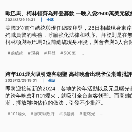
歐巴馬、柯林頓齊為拜登募款 一晚入袋2500萬美元破
2024/3/29 19:31
|
全球
美國3位前任總統與現任總統拜登，28日相繼現身東
殉職員警的喪禮，呼籲強化法律和秩序。拜登則是在
柯林頓與歐巴馬2位前總統現身相挺，與會者與3人合影
晚至少入袋2500萬美元，創下政治活動募款最高紀錄
前總統
現身
拜登
500萬
...
跨年101煙火吸引遊客朝聖 高雄晚會出現卡位潮遭批
2023/12/29 19:31
|
生活
即將迎接嶄新的2024，各地的跨年活動以及元旦曙
的跨年晚會和101煙火，就吸引全台遊客朝聖。而高
潮，擺放雜物佔位的做法，引發不少批評。
101煙火
屏東縣政府
鵝鑾鼻
迎曙光
...