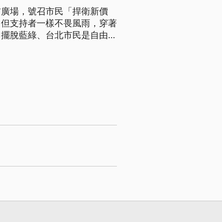
前廣場，號召市民「捍衛新價
，但支持者一樣不畏風雨，穿著
出擺脫藍綠、台北市民是自由
副市長，是有帶領市府團隊經
長的柯文哲，大約9點多會到