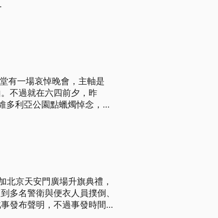
.
念堂有一場哀悼晚會，主軸是
由。不過就在六四前夕，昨
維多利亞公園點蠟燭悼念，李
法。
參加北京天安門廣場升旗典禮，
遭到多名警衛與便衣人員撲倒、
此事發布聲明，不過事發時間、