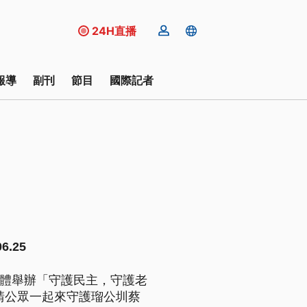
24H直播
報導
副刊
節目
國際記者
.25
團體舉辦「守護民主，守護老
請公眾一起來守護瑠公圳蔡