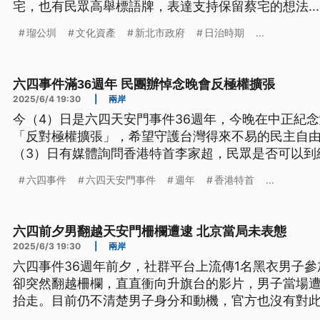
宅，也有民眾高舉標語牌，表達支持保留蔡宅的想法...
瑠公圳
文化資產
新北市政府
日治時期
...
六四事件滿36週年 民團辦悼念晚會反極權擴張
2025/6/4 19:30
|
兩岸
今（4）日是六四天安門事件36週年，今晚在中正紀
「反對極權擴張」，希望守護台灣得來不易的民主自
（3）日有媒體詢問香港特首李家超，民眾是否可以到
家超僅表示，任何活動都必須符合法律要求，不能違
六四事件
六四天安門事件
週年
香港特首
...
六四前夕男翻越天安門柵欄遭逮 北京當局未表態
2025/6/3 19:30
|
兩岸
六四事件36週年前夕，社群平台上流傳1名黑衣男子
卻突然翻越柵欄，直直衝向升旗台的影片，男子當場
抬走。目前仍不清楚男子身分和動機，官方也沒有對
地點相當敏感，引起關注。