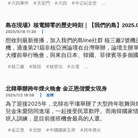
六四事件
天安門
六四
中正紀念堂
...
島在現場》核電歸零的歷史時刻｜【我們的島】2025.05
2025/5/18 11:30
|
想收到最新推播，加入我們的島line社群 核三廠2號機已
機，適逢第21屆非核亞洲論壇在台灣舉辦，論壇主辦
大樓前舉行晚會，與來自日本、韓國、菲律賓等多個
歸零的歷史時刻。
核三廠
除役
核管法
台電
...
北韓舉辦跨年煙火晚會 金正恩偕愛女現身
2025/1/2 18:58
|
全球
為了迎接2025年，北韓在平壤舉辦了大型跨年歌舞
兒金朱愛陪同進場，一起接受民眾歡呼。而南韓國家
班人訓練，是目前接班機會最高的人選。
金正恩
北韓
中國國家主席
跨年煙火