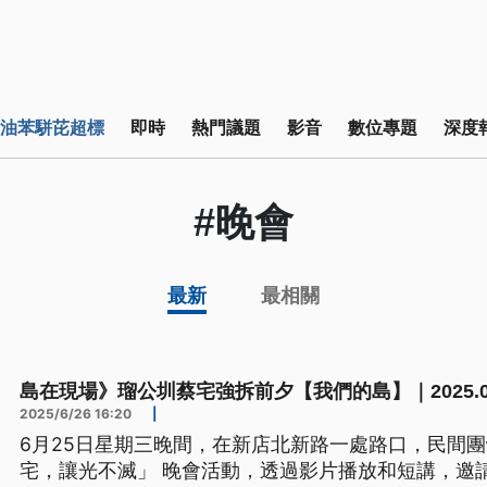
油苯駢芘超標
即時
熱門議題
影音
數位專題
深度
#晚會
最新
最相關
島在現場》瑠公圳蔡宅強拆前夕【我們的島】｜2025.06
2025/6/26 16:20
|
6月25日星期三晚間，在新店北新路一處路口，民間
宅，讓光不滅」 晚會活動，透過影片播放和短講，邀