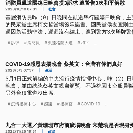
消防員凱道國殤日晚會提3訴求 遭警告3次和平解散
2023/10/10 07:31
|
社會
基層消防員昨（9）日晚間在凱道舉行國殤日晚會，主
的民眾黨主席柯文哲當場簽承諾書、國民黨侯友宜則
過因為活動非法，遲遲沒有結束，遭到警方3次舉牌警
訴求
消防員
凱達格蘭大道
和平
...
COVID-19感恩表揚晚會 蔡英文：台灣有你們真好
2023/5/3 07:57
|
生活
5月1日正式解編的中央流行疫情指揮中心，昨（2）日晚間
晚會，並由總統蔡英文親自頒獎。不過桃園市空服員
另外台積電也沒出席。
疫情指揮中心
感謝
指揮官
COVID-19
...
九合一大選／黃珊珊市府前廣場晚會 宋楚瑜是否現身
2022/11/25 19:51
|
政治