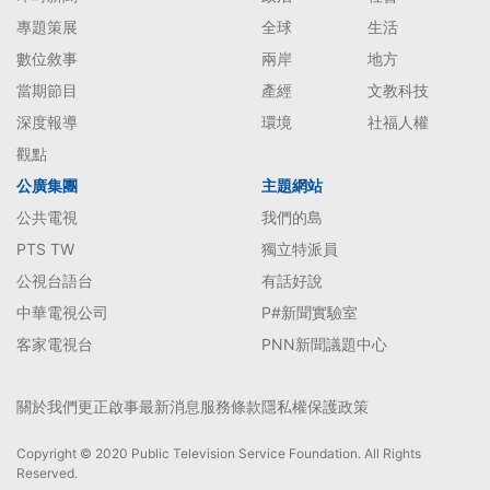
專題策展
全球
生活
數位敘事
兩岸
地方
當期節目
產經
文教科技
深度報導
環境
社福人權
觀點
公廣集團
主題網站
公共電視
我們的島
PTS TW
獨立特派員
公視台語台
有話好說
中華電視公司
P#新聞實驗室
客家電視台
PNN新聞議題中心
關於我們
更正啟事
最新消息
服務條款
隱私權保護政策
Copyright © 2020 Public Television Service Foundation. All Rights
Reserved.