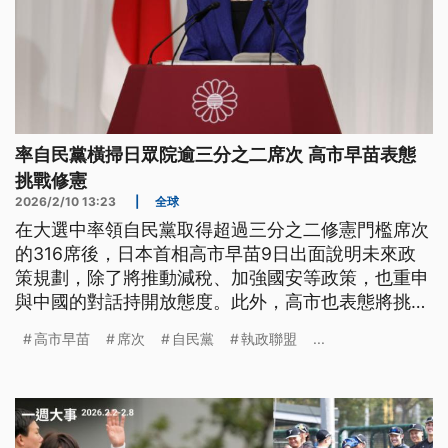
率自民黨橫掃日眾院逾三分之二席次 高市早苗表態
挑戰修憲
2026/2/10 13:23
|
全球
在大選中率領自民黨取得超過三分之二修憲門檻席次
的316席後，日本首相高市早苗9日出面說明未來政
策規劃，除了將推動減稅、加強國安等政策，也重申
與中國的對話持開放態度。此外，高市也表態將挑戰
修憲，雖未談及修正內容，但她日前曾呼籲希望讓自
高市早苗
席次
自民黨
執政聯盟
...
衛隊地位明確入憲。