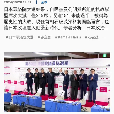
2024/10/28 19:31
|
全球
日本眾議院大選結果，自民黨及公明黨所組的執政聯
盟席次大減，僅215席，睽違15年未能過半，被稱為
歷史性的大敗。現任首相石破茂預料將面臨逼宮，也
讓日本政壇進入動盪新時代。學者分析，日本政治狀
況不安定，加上即將到來的美國總統大選，都可能影
日本眾議院大選
谷立言
Kamala Harris
石破茂
...
響到區域安全局勢，需慎防中國見縫插針。