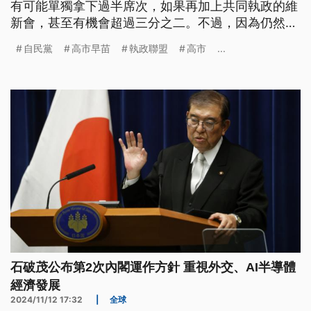
有可能單獨拿下過半席次，如果再加上共同執政的維
新會，甚至有機會超過三分之二。不過，因為仍然存
在許多變數，路透社分析，這是日本多年以來最難預
自民黨
高市早苗
執政聯盟
高市
...
測結果的選戰之一。
石破茂公布第2次內閣運作方針 重視外交、AI半導體
經濟發展
2024/11/12 17:32
|
全球