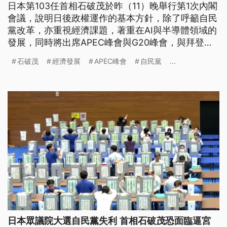
日本第103任首相石破茂於昨（11）晚舉行第1次內閣
會議，說明日後政權運作的基本方針，除了呼籲自民
黨改革，亦重視經濟課題，著重在AI與半導體領域的
發展，同時將出席APEC峰會與G20峰會，與拜登、
尹錫悅等各國領袖討論國際情勢，更希望能盡早與川
石破茂
經濟發展
APEC峰會
自民黨
...
普會面。
日本眾議院大選自民黨失利 首相石破茂恐面臨逼宮