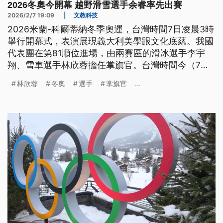
2026冬奧今開幕 越野滑雪選手余睿率先出賽
2026/2/7 19:09
|
文教科技
2026米蘭-科爾蒂納冬季奧運，台灣時間7日凌晨3時
舉行開幕式，表演展現義大利美學跟文化底蘊。我國
代表團在第81順位進場，由兩賽區的滑冰選手李宇
翔、雪車選手林欣蓉擔任掌旗官。台灣時間今（7）
晚8時，女子選手余睿將率先在越野滑雪出賽。
林欣蓉
冬奧
選手
掌旗官
...