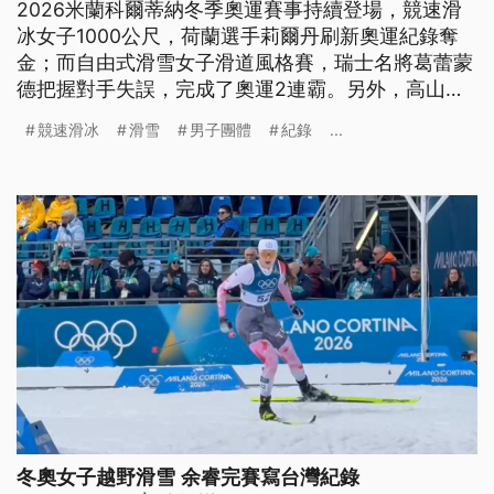
2026米蘭科爾蒂納冬季奧運賽事持續登場，競速滑
冰女子1000公尺，荷蘭選手莉爾丹刷新奧運紀錄奪
金；而自由式滑雪女子滑道風格賽，瑞士名將葛蕾蒙
德把握對手失誤，完成了奧運2連霸。另外，高山滑
雪男子團體超級兩項首度登場，瑞士組合奪下歷史首
競速滑冰
滑雪
男子團體
紀錄
...
金。
冬奧女子越野滑雪 余睿完賽寫台灣紀錄