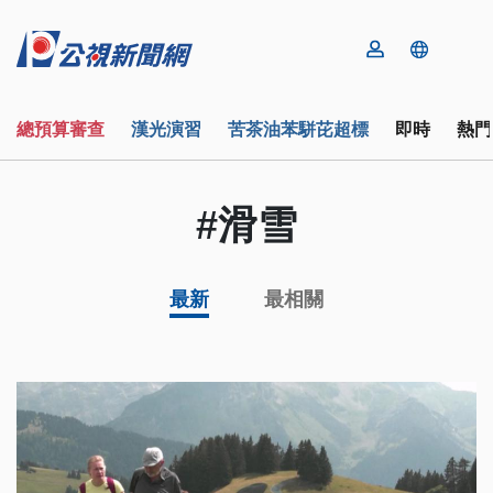
總預算審查
漢光演習
苦茶油苯駢芘超標
即時
熱門
#滑雪
最新
最相關