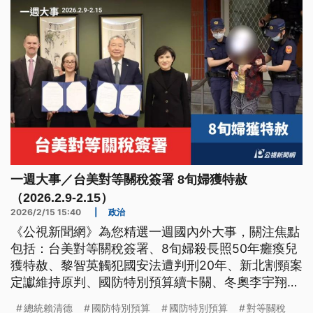
一週大事／台美對等關稅簽署 8旬婦獲特赦
（2026.2.9-2.15）
2026/2/15 15:40
|
政治
《公視新聞網》為您精選一週國內外大事，關注焦點
包括：台美對等關稅簽署、8旬婦殺長照50年癱瘓兒
獲特赦、黎智英觸犯國安法遭判刑20年、新北割頸案
定讞維持原判、國防特別預算續卡關、冬奧李宇翔與
余睿寫台灣紀錄。
總統賴清德
國防特別預算
國防特別預算
對等關稅