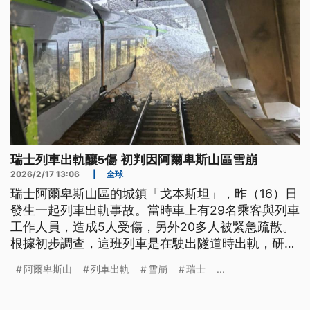
瑞士列車出軌釀5傷 初判因阿爾卑斯山區雪崩
2026/2/17 13:06
|
全球
瑞士阿爾卑斯山區的城鎮「戈本斯坦」，昨（16）日
發生一起列車出軌事故。當時車上有29名乘客與列車
工作人員，造成5人受傷，另外20多人被緊急疏散。
根據初步調查，這班列車是在駛出隧道時出軌，研判
應該是山區剛發生雪崩，大雪覆蓋鐵軌，才導致這起
阿爾卑斯山
列車出軌
雪崩
瑞士
...
事故。