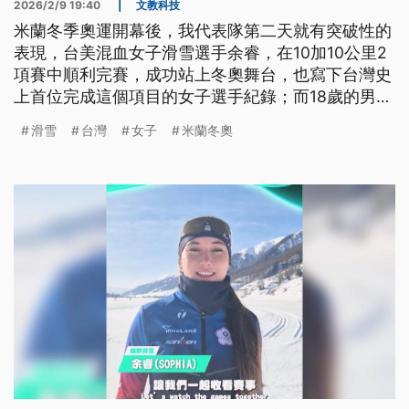
2026/2/9 19:40
|
文教科技
米蘭冬季奧運開幕後，我代表隊第二天就有突破性的
表現，台美混血女子滑雪選手余睿，在10加10公里2
項賽中順利完賽，成功站上冬奧舞台，也寫下台灣史
上首位完成這個項目的女子選手紀錄；而18歲的男子
越野滑雪選手李杰翰，4日後將在男子10公里個人計
滑雪
台灣
女子
米蘭冬奧
時賽自由式項目出賽，為國爭光。