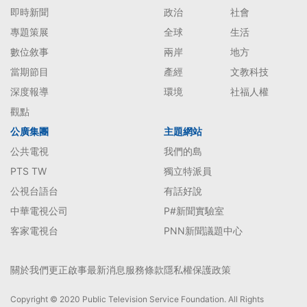
即時新聞
政治
社會
專題策展
全球
生活
數位敘事
兩岸
地方
當期節目
產經
文教科技
深度報導
環境
社福人權
觀點
公廣集團
主題網站
公共電視
我們的島
PTS TW
獨立特派員
公視台語台
有話好說
中華電視公司
P#新聞實驗室
客家電視台
PNN新聞議題中心
關於我們
更正啟事
最新消息
服務條款
隱私權保護政策
Copyright © 2020 Public Television Service Foundation. All Rights