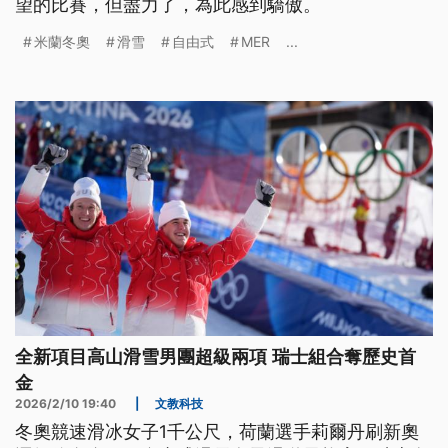
望的比賽，但盡力了，為此感到驕傲。
米蘭冬奧
滑雪
自由式
MER
...
全新項目高山滑雪男團超級兩項 瑞士組合奪歷史首
金
2026/2/10 19:40
|
文教科技
冬奧競速滑冰女子1千公尺，荷蘭選手莉爾丹刷新奧