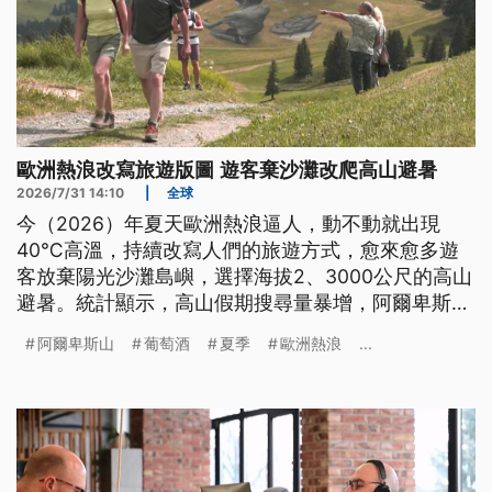
歐洲熱浪改寫旅遊版圖 遊客棄沙灘改爬高山避暑
2026/7/31 14:10
|
全球
今（2026）年夏天歐洲熱浪逼人，動不動就出現
40℃高溫，持續改寫人們的旅遊方式，愈來愈多遊
客放棄陽光沙灘島嶼，選擇海拔2、3000公尺的高山
避暑。統計顯示，高山假期搜尋量暴增，阿爾卑斯山
周邊渡假勝地原本因為暖化少雪，影響冬季滑雪營
阿爾卑斯山
葡萄酒
夏季
歐洲熱浪
...
收，如今也找到夏日高溫經濟的新商機。