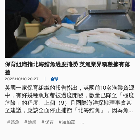
保育組織指北海鱈魚過度捕撈 英漁業界稱數據有落
差
2025/10/10 20:27
|
全球
英國一家保育組織的報告指出，英國前10名漁業資源
中，有好幾種魚類都被過度開發，數量已降至「極度
危險」的程度。上個（9）月國際海洋探勘理事會甚
至建議，應該全面停止捕撈「北海鱈魚」，因為魚群
數量已接近崩潰。然而，英國漁業界提出反對意見，
鱈魚
漁業
保育
羅伯茲
...
宣稱這些數據「不正確」。