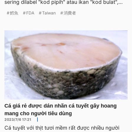
sering dilabel "kod pipih" atau ikan "kod bulat",
yang sebenarnya a
鱈魚
FDA
Taiwan
消費者
Cá giá rẻ được dán nhãn cá tuyết gây hoang
mang cho người tiêu dùng
2023/7/6 17:21
|
Cá tuyết với thịt tươi mềm rất được nhiều người