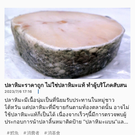
ปลาหิมะราคาถูก ไม่ใช่ปลาหิมะแท้ ทำผู้บริโภคสับสน
2023/7/6 17:16
|
ปลาหิมะมีเนื้อนุ่มเป็นที่นิยมรับประทานในหมู่ชาว
ไต้หวัน แต่ปลาหิมะที่มีขายกันตามท้องตลาดนั้น อาจไม่
ใช้ปลาหิมะแท้ก็เป็นได้ เนื่องจากเร็วๆนี้มีการตรวจพบผู้
ประกอบการนำปลาลิ้นหมาติดป้าย “ปลาหิมะแบน”และ
ปลา
鱈魚
消費者
消基會