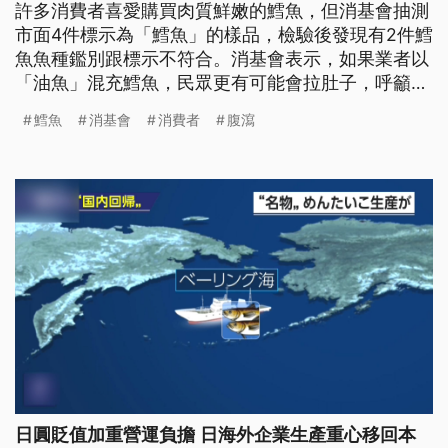
許多消費者喜愛購買肉質鮮嫩的鱈魚，但消基會抽測
市面4件標示為「鱈魚」的樣品，檢驗後發現有2件鱈
魚魚種鑑別跟標示不符合。消基會表示，如果業者以
「油魚」混充鱈魚，民眾更有可能會拉肚子，呼籲食
藥署應加強稽查。
鱈魚
消基會
消費者
腹瀉
日圓貶值加重營運負擔 日海外企業生產重心移回本