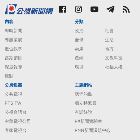
內容
分類
即時新聞
政治
社會
專題策展
全球
生活
數位敘事
兩岸
地方
當期節目
產經
文教科技
深度報導
環境
社福人權
觀點
公廣集團
主題網站
公共電視
我們的島
PTS TW
獨立特派員
公視台語台
有話好說
中華電視公司
P#新聞實驗室
客家電視台
PNN新聞議題中心