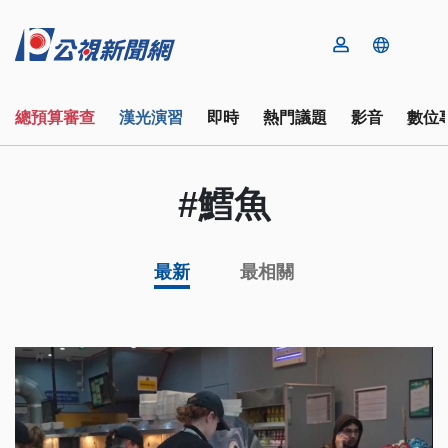
總預算審查
漢光演習
即時
熱門議題
影音
數位
#鱈魚
最新
最相關