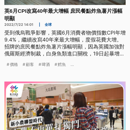
英6月CPI改寫40年最大增幅 庶民餐點炸魚薯片漲幅
明顯
2022/7/22 14:01
|
全球
受到俄烏戰爭影響，英國6月消費者物價指數CPI年增
9.4%，繼續改寫40年來最大增幅，度假花費大增。
招牌的庶民餐點炸魚薯片漲幅明顯，因為英國加強對
俄羅斯經濟制裁，白身魚類進口關稅，19日起暴增到
35%，消費者與業者都喊吃不消。
價格
顧客
啤酒
鱈魚
...