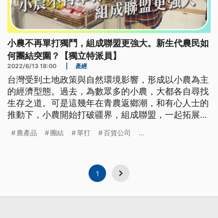
小農不再單打獨鬥，組成聯盟更強大。新生代農民如
何團結突圍？【獨立特派員】
2022/6/13 18:00
|
產經
台灣受到土地政策與自然環境影響，形成以小農為主
的經濟型態。過去，為數眾多的小農，大都各自尋找
生存之道。可是這幾年在青農返鄉潮，和有心人士的
推動下，小農開始打破疆界，組成聯盟，一起拓展市
場。期盼這樣的轉變，能為台灣農業市場帶來不一樣
農產品
團結
單打
百貨公司
...
的面貌。
1