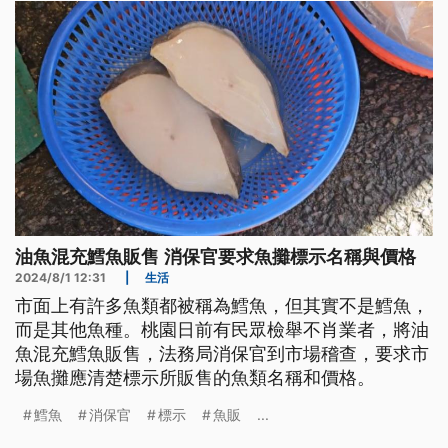
油魚混充鱈魚販售 消保官要求魚攤標示名稱與價格
2024/8/1 12:31
|
生活
市面上有許多魚類都被稱為鱈魚，但其實不是鱈魚，
而是其他魚種。桃園日前有民眾檢舉不肖業者，將油
魚混充鱈魚販售，法務局消保官到市場稽查，要求市
場魚攤應清楚標示所販售的魚類名稱和價格。
鱈魚
消保官
標示
魚販
...