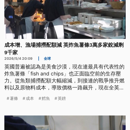
成本增、漁場捕撈配額減 英炸魚薯條3萬多家銳減剩
9千家
2026/5/4 20:09
|
全球
英國普遍被認為是美食沙漠，現在連最具有代表性的
炸魚薯條「fish and chips」也正面臨空前的生存壓
力。從魚類捕撈配額大幅縮減，到接連的戰爭推升燃
料以及原物料成本，導致價格一路飆升，現在全英國
的炸魚薯條店已經從3萬多家銳減到9000家，少了三
薯條
成本
鱈魚
英鎊
分之二以上，而一份超過台幣600元的價位，也讓民
眾大喊吃不起。