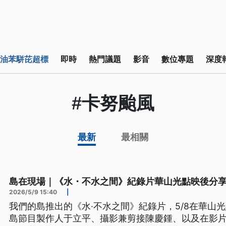
油苯駢芘超標
即時
熱門議題
影音
數位專題
深度
#卡努颱風
最新
最相關
島在現場｜《水・不水之間》紀錄片華山光點映後分享｜【
2026/5/9 15:40
|
我們的島推出的《水·不水之間》紀錄片，5/8在華山
島節目製作人于立平、攝影兼剪接陳慶鍾、以及在影