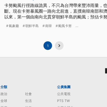
卡努颱風行徑路線詭異，不只為台灣帶來豐沛雨量，
斷。現在卡努暴風圈一路向北前進，直撲南韓南部和
以來，第一個由南向北貫穿朝鮮半島的颱風；預估卡
將出現600毫米的暴雨。
氣象廳
朝鮮半島
南韓
颱風卡努
...
1
分類
公廣集團
政治
社會
公共電視
全球
生活
PTS TW