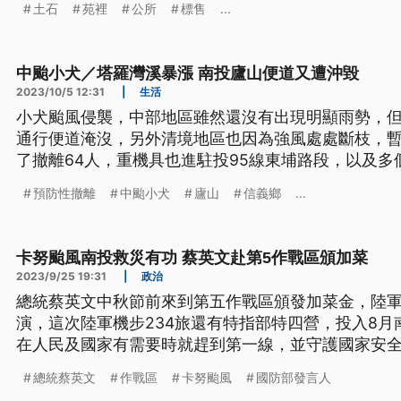
土石
苑裡
公所
標售
...
中颱小犬／塔羅灣溪暴漲 南投廬山便道又遭沖毀
2023/10/5 12:31
|
生活
小犬颱風侵襲，中部地區雖然還沒有出現明顯雨勢，
通行便道淹沒，另外清境地區也因為強風處處斷枝，
了撤離64人，重機具也進駐投95線東埔路段，以及
再度交通中斷。
預防性撤離
中颱小犬
廬山
信義鄉
...
卡努颱風南投救災有功 蔡英文赴第5作戰區頒加菜
2023/9/25 19:31
|
政治
總統蔡英文中秋節前來到第五作戰區頒發加菜金，陸
演，這次陸軍機步234旅還有特指部特四營，投入8
在人民及國家有需要時就趕到第一線，並守護國家安
總統蔡英文
作戰區
卡努颱風
國防部發言人