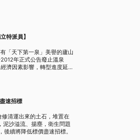
獨立特派員】
日享有「天下第一泉」美譽的廬山
012年正式公告廢止溫泉
與經濟因素影響，轉型進度延
轉型，不僅牽涉觀光重建，更涉
密度開發與文化導覽，尋求與自
價盡速招標
後搶修清運出來的土石，堆置在
，泥沙溢流、揚塵，衛生問題
，後續將降低標價盡速招標。