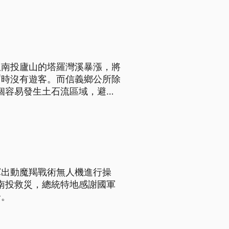
但南投廬山的塔羅灣溪暴漲，將
暫時沒有遊客。而信義鄉公所除
多個容易發生土石流區域，避免
軍出動魔羯戰術無人機進行操
月南投救災，總統特地感謝國軍
全。