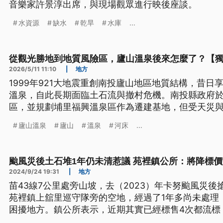
音樂家許景淳出席，與現場觀眾進行映後座談。 ​
水資源
缺水
乾旱
水庫
...
從觀光勝地到地質風險區，廬山溫泉後來怎麼了？【
2026/5/11 11:10
|
地方
1999年921大地震重創南投廬山地區地質結構，昔
溫泉，自此長期面臨土石流與撤村危機。南投縣政府於2
區，並規劃埔里福興溫泉區作為遷建基地，但受天災
宕，部分業者甚至因違規營業遭重罰。這場逾十年的
廬山溫泉
廬山
溫泉
河床
...
及地質監測與原鄉文化修復。如今，廬山溫泉正以低
然共生的新出路。
颱風災後土石堆1年仍未清惹議 苑裡鎮公所：將降標
2024/9/24 19:31
|
地方
苗43線7公里處旁山坡，去（2023）年卡努颱風災
苑裡鎮上舘里巡守隊旁的空地，經過了1年多尚未處理
困擾地方。鎮公所表示，近期其實已經標售4次都流標