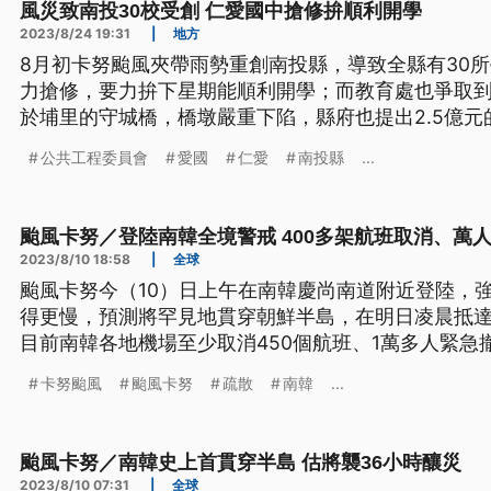
風災致南投30校受創 仁愛國中搶修拚順利開學
2023/8/24 19:31
|
地方
8月初卡努颱風夾帶雨勢重創南投縣，導致全縣有30
力搶修，要力拚下星期能順利開學；而教育處也爭取到
於埔里的守城橋，橋墩嚴重下陷，縣府也提出2.5億
要繞路的不便。
公共工程委員會
愛國
仁愛
南投縣
...
颱風卡努／登陸南韓全境警戒 400多架航班取消、萬
2023/8/10 18:58
|
全球
颱風卡努今（10）日上午在南韓慶尚南道附近登陸，
得更慢，預測將罕見地貫穿朝鮮半島，在明日凌晨抵
目前南韓各地機場至少取消450個航班、1萬多人緊急
卡努颱風
颱風卡努
疏散
南韓
...
颱風卡努／南韓史上首貫穿半島 估將襲36小時釀災
2023/8/10 07:31
|
全球