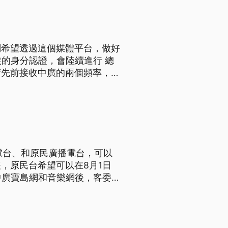
調希望透過這個媒體平台，做好
的身分認證，會陸續進行 總
先前接收中廣的兩個頻率，6
原住民日開播，由蔡總統擔任佳
承。 ==總統 蔡英
電台、和原民廣播電台，可以
，原民台希望可以在8月1日
申請的全國性客家廣播電台和原
=原住民族文化事業基金會 YEDDA PALEMEG=