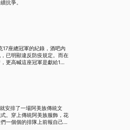
持續抗爭。
克17座總冠軍的紀錄，酒吧內
吼，已明顯違反防疫規定。而在
，更高喊這座冠軍是獻給1月
球迷興奮地說：「我太興奮了，
嗎？)湖人，給Kobe，
儀式。穿上傳統阿美族服飾，花
友們一個個的排隊上前報自己名
類似漢人長輩對晚輩的耳提面