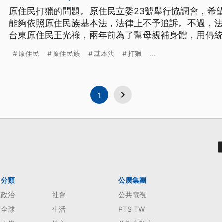
原住民打獵的問題。原住民立委23號舉行協調會，希
能夠依照原住民族基本法，法律上不予追訴。不過，
台東原住民王光祿，兩年前為了幫母親補身體，用傳統
6個月定讞，引發原民抗議，檢察總長因此提起非常上
原住民
原住民族
基本法
打獵
...
打獵，或採集森林產物觸法的案件，時有所聞。對此
訴案件部分，能夠依照原
1
分類
公廣集團
政治
社會
公共電視
全球
生活
PTS TW