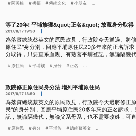
阿美族
祈福
傳統文化
小朋友
...
命。 花蓮瑞穗鄉鶴岡部落頭目黃源泉解釋：「過去我們的祖先註明是說你就是一個
好孩子，將來要做什麼、要
等了20年! 平埔族獲&quot;正名&quot; 放寬身分取得
2017/8/17 19:30
|
為落實總統蔡英文的原民政見，行政院今天通過、將修
原住民"身分別，回應平埔原住民20多年來的正名訴
分取得，只要直系血親、有熟蕃平埔登記，無論隔幾
直接申請取得。 代表政府在去年8月1號原住民日，向原住民族道歉，總統蔡英文強
原住民
平埔族
身分
正名
...
調讓平埔族身分得到應有權利和地位，邁向和解的開
修正原住民身分法草案
政院修正原住民身分法 增列平埔原住民
2017/8/17 18:50
|
為落實總統蔡英文的原民政見，行政院今天過將修正原
民"的身分別，回應平埔原住民20多年來的正名訴求
記，無論隔幾代，無論父系母系，也不需要改姓，可直接申請拿身
年8月1號原住民日，向原住民族道歉，總統蔡英文強
原住民
身分
平埔族
總統蔡英文
...
和地位，邁向和解的開始，一年後行政院今天拍板，