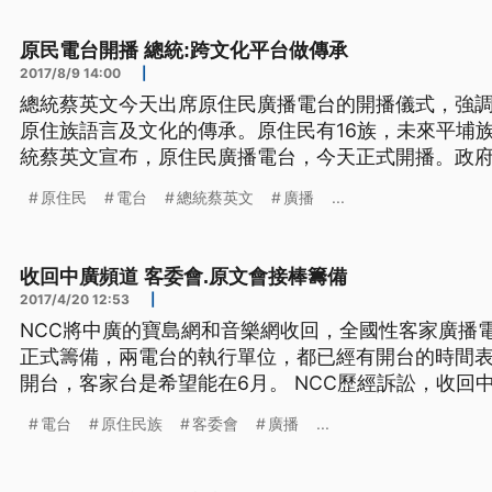
埔族踏出正名的第一步。
原民電台開播 總統:跨文化平台做傳承
2017/8/9 14:00
|
總統蔡英文今天出席原住民廣播電台的開播儀式，強
原住族語言及文化的傳承。原住民有16族，未來平埔族
統蔡英文宣布，原住民廣播電台，今天正式開播。政府
月先成立客家廣播電台，而原住民電台特別選在國際
原住民
電台
總統蔡英文
廣播
...
賓，希望透過這個跨文化的媒體平台，做好原住族語言及文化的傳
文== 我
收回中廣頻道 客委會.原文會接棒籌備
2017/4/20 12:53
|
NCC將中廣的寶島網和音樂網收回，全國性客家廣播
正式籌備，兩電台的執行單位，都已經有開台的時間表
開台，客家台是希望能在6月。 NCC歷經訴訟，收回中廣寶島網和音樂網後，客委
會和原文會從105年開始積極規畫，也早已通過籌設
電台
原住民族
客委會
廣播
...
民廣播電台，可望在近期內開播。 =