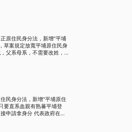
正原住民身分法，新增"平埔
求，草案規定放寬平埔原住民身
代，父系母系，不需要改姓，可
始，一年後行政院今天拍板，要
住民身分法，新增"平埔原住
，只要直系血親有熟蕃平埔登
分 代表政府在去
調讓平埔族身分得到應有權利
要修正原住民身分法草案，讓平