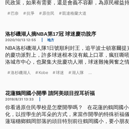
民政策，如果有需要，還是會義不容辭，為原民權益
巴奈
抗爭
原住民
凱達格蘭大道
洛杉磯湖人摘NBA第17冠 球迷慶功脫序
2020/10/13 12:55
|
地方
NBA洛杉磯湖人隊1日號順利封王，追平波士頓塞爾提
的慶功派對上，許多球迷根本沒有戴上口罩，瘋狂嘶
洛城市中心，也聚集大批慶功人潮，球迷難掩興奮之情
墜機身亡的前湖人球星黑曼巴Kobe。 洛杉磯湖人隊
洛杉磯湖人
Kobe
球迷
湖人隊
...
這座冠軍我等了十年。(記者問：這座冠軍是獻給Kobe的
Gigi(Kobe
花蓮鶴岡國小開學 請阿美頭目捏耳祈福
2019/8/31 13:33
|
你看過原住民學校是怎麼開學嗎？ 在花蓮的鶴岡國小就安排了一場阿美族傳統文
化，以捏學生的耳朵的方式，來當作開學的特殊祈福
蓮瑞穗鄉鶴岡部落的頭目特別前往鶴岡國小，要小朋
字，然後就被捏耳朵，這是阿美族特殊的祈福儀式，