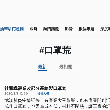
油苯駢芘超標
即時
熱門議題
影音
數位專題
深度
#口罩荒
最新
最相關
社頭織襪業改部分產線製口罩套
2020/3/8 12:30
|
社福人權
武漢肺炎疫情延燒，有產業大受影響，也有產業開創
成作口罩套，也因為成本低，材料不悶熱，讓工廠的訂