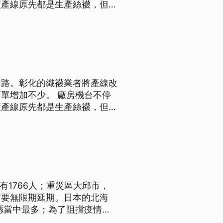
廠產線原先都是生產絲襪，但目
作了更改。織襪廠經理林宏瑋表
這樣的設定，做出這樣的(產
活路。彰化的織襪業者將產線改
單增加不少。 廠房機台不停
廠產線原先都是生產絲襪，但目
作了更改。織襪廠經理林宏瑋表
這樣的設定，做出這樣的(產
有1766人；重災區大邱市，
布要無限期延期。日本的北海
縣當中最多；為了阻擋疫情蔓
月2號開始，停課到4月初、春