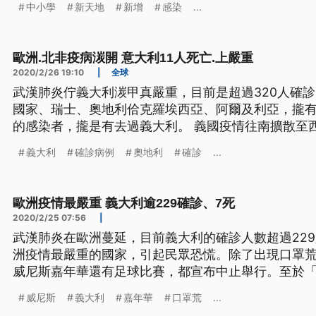
中小學
新天地
新增
感染
...
假結束。 北海道札幌的澄川國小，學校人員用酒精擦
梯扶手也積極消毒；原本三
歐洲.北非疫病湠開 意大利11人死亡.上嚴重
2020/2/26 19:10
|
全球
武漢肺炎佇義大利湠甲真嚴重，目前是超過320人確診
國家、瑞士、奧地利佮克羅埃西亞、阿爾及利亞，攏
的感染者，攏是有去過義大利。 義國疫情往南擴散至西
定 暫時不關閉邊界 瑞士首位確診病患 有義國旅遊史
義大利
確診病例
奧地利
確診
...
燒，超過300多名確診病例，雖然有11座城市進行封
巴底等地區，
歐洲疫情最嚴重 義大利逾229確診、7死
2020/2/25 07:56
|
武漢肺炎在歐洲蔓延，目前義大利的確診人數超過22
洲疫情最嚴重的國家，引起民眾恐慌。除了出現口罩
威尼斯嘉年華還有足球比賽，都宣布中止舉行。至於
有對外開放。 疫情引發民眾恐慌，除了出現口罩荒，還開始搶買物資。為了民眾安
威尼斯
義大利
嘉年華
口罩荒
...
全，原本預定25號結束的「威尼斯嘉年華」提前在23