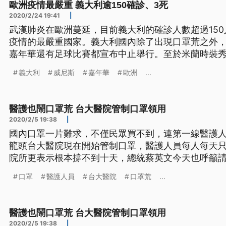
歐洲疫情最嚴重 義大利逾150確診、3死
2020/2/24 19:41
|
武漢肺炎在歐洲蔓延，目前義大利的確診人數超過150
疫情的最嚴重國家。義大利國內除了出現口罩荒之外
嘉年華還有足球比賽都宣布中止舉行。至於米蘭時裝
超市門口大排長龍，許多人戴著口罩，推著推車等待
義大利
威尼斯
嘉年華
歐洲
...
持續蔓延，義大利的確診病例，在23號就已經超過15
洲疫情最嚴重的國家。
醫護也鬧口罩荒 台大醫院管制口罩領用
2020/2/5 19:38
|
國內口罩一片難求，不僅民眾買不到，連第一線醫護
龍頭台大醫院現在開始管制口罩，醫護人員每人每天只
院所更表示根本撐不到十天，總統蔡英文今天也呼籲
武漢肺炎疫情持續延燒，口罩一片難求，就連醫護人
口罩
醫護人員
台大醫院
口罩荒
...
醫院龍頭台大醫院現在也開始管制口罩、分級配發，
兩片口罩之外，其餘員工只能一
醫護也鬧口罩荒 台大醫院管制口罩領用
2020/2/5 19:38
|