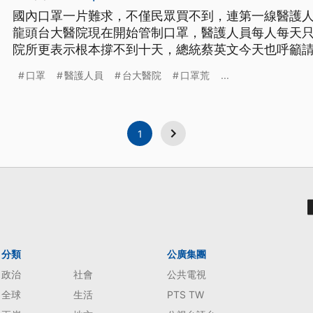
國內口罩一片難求，不僅民眾買不到，連第一線醫護
龍頭台大醫院現在開始管制口罩，醫護人員每人每天只
院所更表示根本撐不到十天，總統蔡英文今天也呼籲
武漢肺炎疫情持續延燒，口罩一片難求，就連醫護人
口罩
醫護人員
台大醫院
口罩荒
...
醫院龍頭台大醫院現在也開始管制口罩、分級配發，
兩片口罩之外，其餘員工只能一
1
分類
公廣集團
政治
社會
公共電視
全球
生活
PTS TW