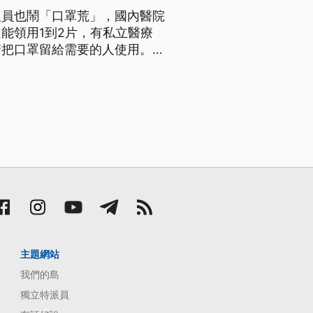
人員也鬧「口罩荒」，國內醫院
能領用1到2片，有私立醫療
請把口罩留給需要的人使用。
員都大喊「口罩不夠用」，國內
除了第一線臨床醫護人員一天發
主題網站
我們的島
獨立特派員