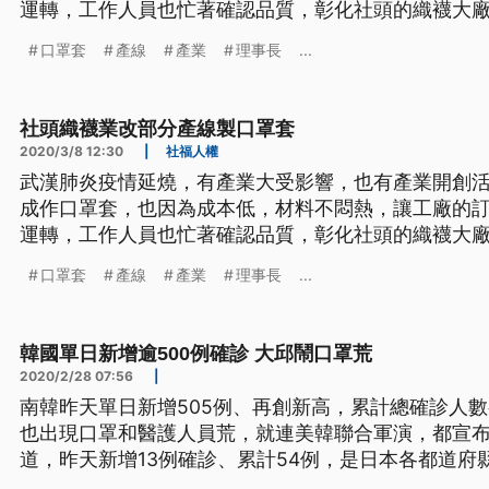
運轉，工作人員也忙著確認品質，彰化社頭的織襪大
前口罩荒持續，連帶讓口罩套需求大增，廠方將產線
口罩套
產線
產業
理事長
...
示：「設定它的規格做前後的縫頭起來，機器可以做出
品)。」 將機器重新設定，針對
社頭織襪業改部分產線製口罩套
2020/3/8 12:30
|
社福人權
武漢肺炎疫情延燒，有產業大受影響，也有產業開創
成作口罩套，也因為成本低，材料不悶熱，讓工廠的訂
運轉，工作人員也忙著確認品質，彰化社頭的織襪大
前口罩荒持續，連帶讓口罩套需求大增，廠方將產線
口罩套
產線
產業
理事長
...
示：「設定它的規格做前後的縫頭起來，機器可以做出
品)。」 將機器重新設定，針對
韓國單日新增逾500例確診 大邱鬧口罩荒
2020/2/28 07:56
|
南韓昨天單日新增505例、再創新高，累計總確診人數
也出現口罩和醫護人員荒，就連美韓聯合軍演，都宣
道，昨天新增13例確診、累計54例，是日本各都道府
延，首相安倍晉三昨天宣布，全國中小學和高中，從3