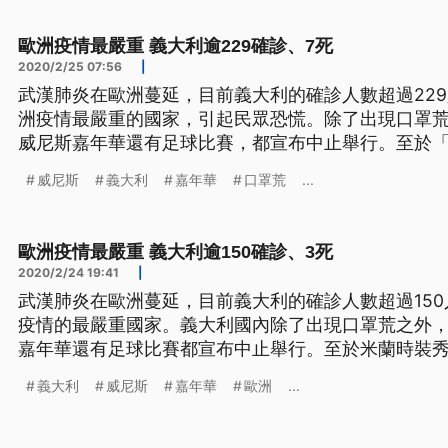
散，讓當局在22號，下令
歐洲疫情最嚴重 義大利逾229確診、7死
2020/2/25 07:56
|
武漢肺炎在歐洲蔓延，目前義大利的確診人數超過22
洲疫情最嚴重的國家，引起民眾恐慌。除了出現口罩
威尼斯嘉年華還有足球比賽，都宣布中止舉行。至於
有對外開放。 疫情引發民眾恐慌，除了出現口罩荒，還開始搶買物資。為了民眾安
威尼斯
義大利
嘉年華
口罩荒
...
全，原本預定25號結束的「威尼斯嘉年華」提前在23
散，讓當局在22號，下令
歐洲疫情最嚴重 義大利逾150確診、3死
2020/2/24 19:41
|
武漢肺炎在歐洲蔓延，目前義大利的確診人數超過150
疫情的最嚴重國家。義大利國內除了出現口罩荒之外
嘉年華還有足球比賽都宣布中止舉行。至於米蘭時裝
超市門口大排長龍，許多人戴著口罩，推著推車等待
義大利
威尼斯
嘉年華
歐洲
...
持續蔓延，義大利的確診病例，在23號就已經超過15
洲疫情最嚴重的國家。