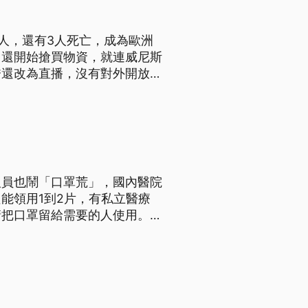
人，還有3人死亡，成為歐洲
，還開始搶買物資，就連威尼斯
秀還改為直播，沒有對外開放。
進入超市購物。武漢肺炎在歐洲
0人，還有病患因此死亡，是歐
人員也鬧「口罩荒」，國內醫院
能領用1到2片，有私立醫療
請把口罩留給需要的人使用。
員都大喊「口罩不夠用」，國內
除了第一線臨床醫護人員一天發