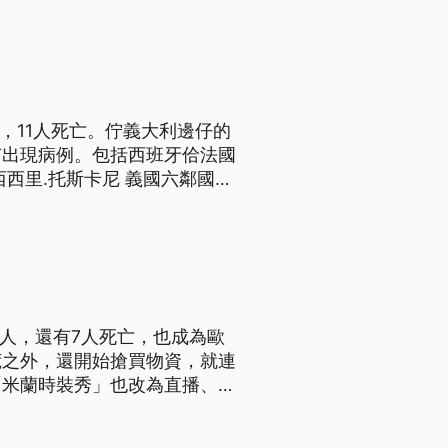
拭課桌椅，學生的鞋子，和樓
，11人死亡。佇義大利邊仔的
有出現病例。包括西班牙佮法國
西里.托斯卡尼 義國六鄰國決
 義大利的武漢肺炎疫情持續延
城，但疫情已從北部最嚴重的倫
9人，還有7人死亡，也成為歐
荒之外，還開始搶買物資，就連
「米蘭時裝秀」也改為直播、沒
號喊停。 義大利國內疫情擴