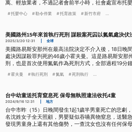
萬、輕放業者，不過記者會前半小時，社會處宣布托
稱與負責人姓名。
托嬰中心
勒令停業
托育政策
新竹市府
...
美國路州15年來首執行死刑 謀殺案死囚以氮氣處決伏
2025/3/20 12:31
|
全球
美國路易斯安那州在最高法院決定不介入後，18日晚
處決因謀殺罪判死的46歲小霍夫曼。這是路易斯安那州
刑，也是首次使用氮氣作為死刑方式，全部過程19分
霍夫曼
執行死刑
氮氣
死刑執行
...
台中幼童送托育窒息死 保母無執照違法收托4童
2024/9/16 12:31
|
地方
台中市昨（15）日晚間發生1起1歲半男童死亡的悲劇，
名沈姓女子全天照顧，男嬰疑似吞嚥異物窒息，送醫
發現男童身上還有其他傷勢，一查沈女也沒有任何保
驗，要釐清確切死因。