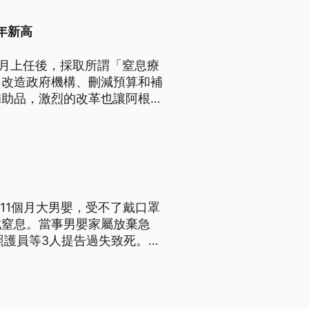
年新高
）年12月上任後，採取所謂「窒息療
了大力改造政府機構、刪減預算和補
補助品，激烈的改革也讓阿根廷
11個月大男嬰，受不了戴口罩
成窒息。當事男嬰家屬放棄急
照護員等3人提告過失致死。而
措施。新北社會局則強調，若查
戴口罩是托嬰中心自行訂定。