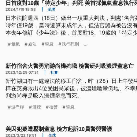
日首度對19歲「特定少年」判死 美首採氮氣窒息執行
2024/1/19 18:58
|
全球
日本法院週四（18日）做出一項重大判決，判處1名害
時年僅19歲，當時還算未成年人，但法官認為被告沒
本去年修訂《少年法》後，首度對18、19歲的「特定
拉巴馬州，則是因為引進氮氣窒息方式來處決死刑犯
氮氣
處決
窒息
執行死刑
...
新竹宿舍火警勇消游尚樺殉職 檢警研判吸濃煙窒息亡
2023/12/29 07:31
|
社會
新竹湖口有一處違法的移工宿舍，昨（28）日上午發
樺在英勇救出4位受困民眾後，被濃煙嗆暈倒地、不幸
判游尚樺是吸入濃煙窒息而死。
游尚樺
濃煙
檢警
窒息
美囚犯疑遭壓制窒息 檢方起訴10員警與醫護
2023/3/22 19:51
|
全球