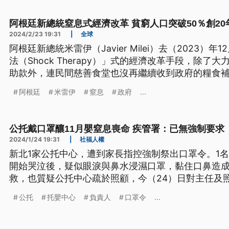
阿根廷新總統窒息式經濟改革 貧窮人口突破50％創20
2024/2/23 19:31
|
全球
阿根廷新總統米雷伊（Javier Milei）去（2023
法（Shock Therapy）」式的經濟改革手段，除
助款外，連民間慈善食堂也沒再繼續收到政府的糧食
的貧窮人口已超過一半。
阿根廷
米雷伊
窒息
政府
...
公托戴口罩釀11月嬰窒息喪命 疾管署：已無強制要求
2024/1/24 19:31
|
社福人權
新北1家公托中心，遭到家長指控強制祭出口罩令。1名
開始哭泣後，疑似眼淚與鼻水浸濕口罩，黏住口鼻造
救，也質疑公托中心疏於照顧，今（24）日對主任及
公托負責人表示，是基於保護孩子健康才會祭出口罩
公托
托嬰中心
負責人
口罩令
...
有違法情事，將依法裁處。疾管署則回應，這次要求