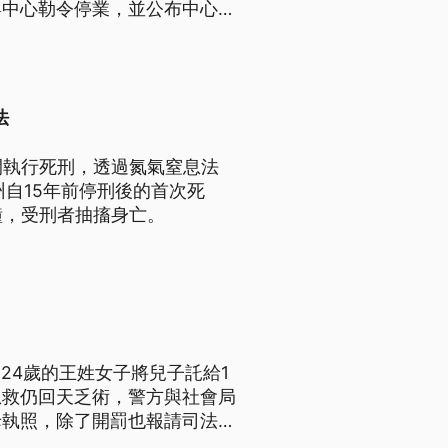
嬰中心勒令停業，並公布中心名
法
間執行死刑，透過氮氣窒息法
自15年前停刑後的首次死
鐘，受刑者抽搐身亡。
24歲的王姓女子將兒子託給1
急救仍回天乏術，警方與社會局
母執照，除了開罰也報請司法相