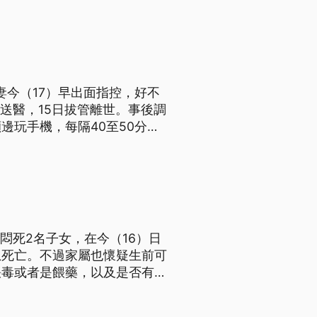
妻今（17）早出面指控，好不
息送醫，15日拔管離世。事後調
邊玩手機，每隔40至50分鐘
控，嘉義長庚強調入住過程有適
悶死2名子女，在今（16）日
息死亡。不過家屬也懷疑生前可
餵毒或者是餵藥，以及是否有共