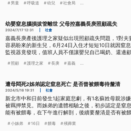
男童
呼吸道
幼兒
社會局
...
幼嬰窒息腦損拔管離世 父母控嘉義長庚照顧疏失
2024/7/17 12:31
|
社會
嘉義長庚產後護理之家疑似出現照顧疏失問題，1對夫
容易盼來的新生兒，6月24日入住才短短10日就因窒
監視器竟發現，值班人員不僅讓嬰兒自己喝奶、還邊顧
才巡視一次，懷疑是照顧怠惰導致事故。面對夫妻指
照顧
護理之家
長庚
嘉義
...
當照顧，會持續關懷家屬並溝通。
遭母悶死2姊弟認定窒息死亡 是否曾被餵毒待釐清
2024/5/16 19:31
|
社會
新北市中和日前發生1起家庭悲劇，有1名蘇姓母親涉嫌
被羈押禁見。而姊弟的遺體相驗之後，初步認定是窒
能有被餵毒，在下午進行解剖，後續要釐清是否有被
犯存在。
小姊弟
16日
餵毒
殯葬業