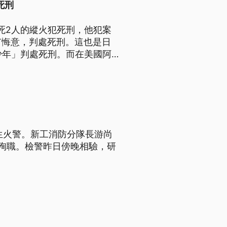
死刑
死2人的縱火犯死刑，他犯案
有悔意，判處死刑。這也是日
少年」判處死刑。而在美國阿
，引發輿論批評。
生火警。新工消防分隊長游尚
殉職。檢警昨日傍晚相驗，研