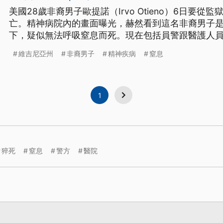
美國28歲非裔男子歐提諾（Irvo Otieno）6日要
亡。精神病院內的畫面曝光，赫然看到這名非裔男子是
下，疑似無法呼吸窒息而死。現在包括員警跟醫護人員
謀殺罪起訴。
維吉尼亞州
非裔男子
精神疾病
窒息
1
猝死
窒息
警方
醫院