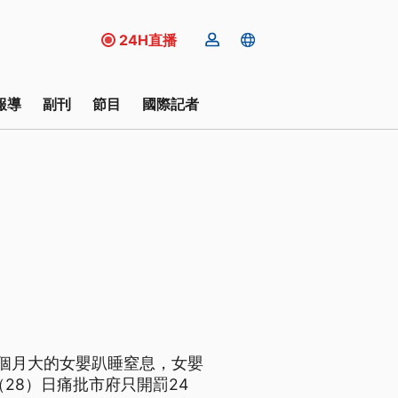
24H直播
報導
副刊
節目
國際記者
個月大的女嬰趴睡窒息，女嬰
28）日痛批市府只開罰24