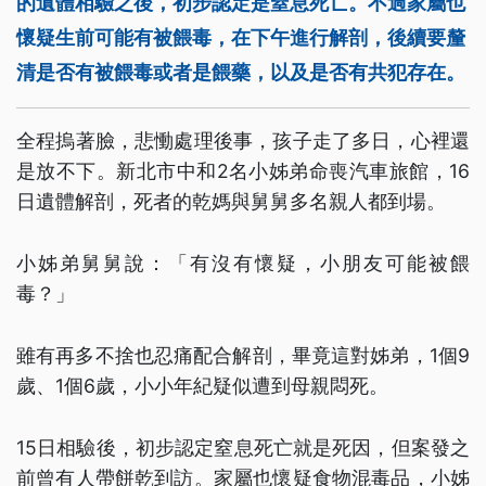
的遺體相驗之後，初步認定是窒息死亡。不過家屬也
懷疑生前可能有被餵毒，在下午進行解剖，後續要釐
清是否有被餵毒或者是餵藥，以及是否有共犯存在。
全程摀著臉，悲慟處理後事，孩子走了多日，心裡還
是放不下。新北市中和2名小姊弟命喪汽車旅館，16
日遺體解剖，死者的乾媽與舅舅多名親人都到場。
小姊弟舅舅說：「有沒有懷疑，小朋友可能被餵
毒？」
雖有再多不捨也忍痛配合解剖，畢竟這對姊弟，1個9
歲、1個6歲，小小年紀疑似遭到母親悶死。
15日相驗後，初步認定窒息死亡就是死因，但案發之
前曾有人帶餅乾到訪。家屬也懷疑食物混毒品，小姊