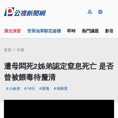
漢光演習
苦茶油苯駢芘超標
即時
熱門議題
影音
首頁
社會
遭母悶死2姊弟認定窒息死亡 是否
曾被餵毒待釐清
小姊弟
16日
餵毒
殯葬業