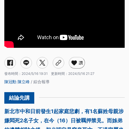
讚
發布時間：
2024/5/16 19:31
更新時間：
2024/5/16 21:27
陳冠勳
陳立峰
/ 綜合報導
新北市中和日前發生1起家庭悲劇，有1名蘇姓母親涉
嫌悶死2名子女，在今（16）日被羈押禁見。而姊弟