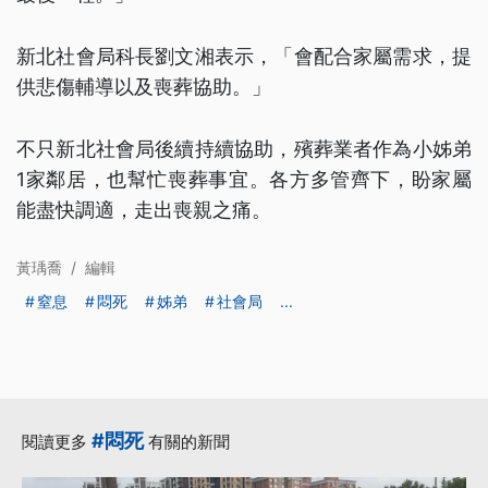
新北社會局科長劉文湘表示，「會配合家屬需求，提
供悲傷輔導以及喪葬協助。」
不只新北社會局後續持續協助，殯葬業者作為小姊弟
1家鄰居，也幫忙喪葬事宜。各方多管齊下，盼家屬
能盡快調適，走出喪親之痛。
黃瑀喬
/
編輯
窒息
悶死
姊弟
社會局
...
#悶死
閱讀更多
有關的新聞