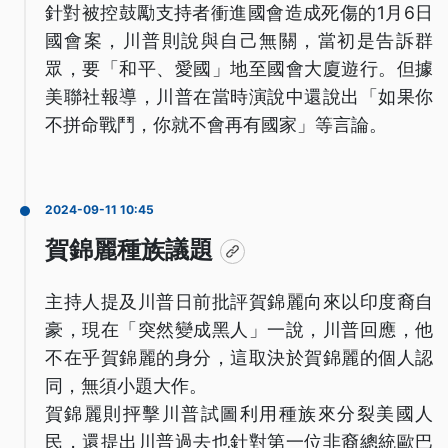
針對被控鼓勵支持者衝進國會造成死傷的1月6日
國會案，川普則說與自己無關，當初是告訴群
眾，要「和平、愛國」地至國會大廈遊行。但據
美聯社報導，川普在當時演說中還說出「如果你
不拼命戰鬥，你就不會再有國家」等言論。
2024-09-11 10:45
賀錦麗種族議題
主持人提及川普日前批評賀錦麗向來以印度裔自
豪，現在「突然變成黑人」一說，川普回應，他
不在乎賀錦麗的身分，這取決於賀錦麗的個人認
同，無須小題大作。
賀錦麗則抨擊川普試圖利用種族來分裂美國人
民，還提出川普過去也針對第一位非裔總統歐巴