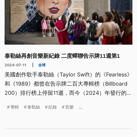
泰勒絲再創音樂新紀錄 二度蟬聯告示牌11週第1
2024-07-11
|
全球
美國創作歌手泰勒絲（Taylor Swift）的《Fearless》
和《1989》都曾在告示牌二百大專輯榜（Billboard
200）排行榜上停留11週，而今（2024）年發行的新
專輯《The Tortured Poets Department》已追平泰
專輯
泰勒絲
紀錄
音樂
...
勒絲職業生涯在排行榜上連續11週排名第1的紀錄。