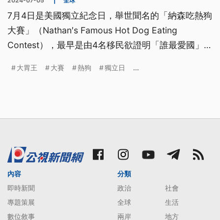
2024-07-05
|
全球
7月4日是美國獨立紀念日，舉世聞名的「納森吃熱狗
大賽」（Nathan′s Famous Hot Dog Eating
Contest），最早是由4名移民欲證明「誰最愛國」而
發起的比賽，後來演變成每年都吸引成千上萬名觀眾
大胃王
大賽
熱狗
獨立日
...
湧入紐約市康尼島（Coney Island）。與無節制的暴
飲暴食不同，大胃王進食是一門需要精心研究的專
業。
內容
分類
即時新聞
政治
社會
專題策展
全球
生活
數位敘事
兩岸
地方