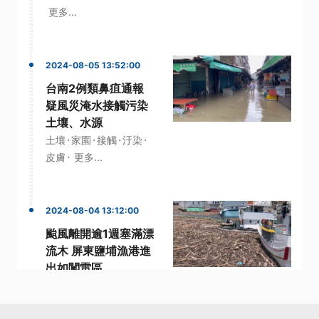
更多...
2024-08-05 13:52:00
台南2例類鼻疽通報
疑風災淹水接觸污染
土壤、水源
·
·
·
·
土壤
家園
接觸
汙染
·
皮膚
更多...
2024-08-04 13:12:00
颱風離開逾1週塞滿漂
流木 屏東鹽埔漁港進
出如闖雷區
·
·
交通船
凱米颱風
·
·
漂流木
高屏溪
·