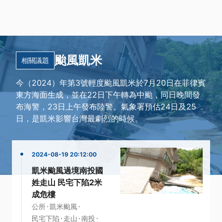
颱風凱米
相關議題
今（2024）年第3號輕度颱風凱米於7月20日在菲律賓
東方海面生成，並在22日下午轉為中颱，同日晚間發
布海警，23日上午發布陸警。氣象署預估24日及25
日，是凱米影響台灣最劇烈的時候。
2024-08-19 20:12:00
凱米颱風過境南投國
姓走山 民宅下陷2米
成危樓
·
·
公所
凱米颱風
·
·
·
民宅下陷
走山
南投