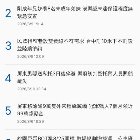
剛成年兄姊養8名未成年弟妹 澎縣認未達保護程度無
2
緊急安置
2026/8/9 19:14
民眾指窄巷設雙黃線不符需求 台中訂10米下不劃設
3
並陸續塗銷
2026/8/9 12:09
屏東男嬰送私托3日後猝逝 縣府初判疑托育人員照顧
4
疏失
2026/8/10 12:34
屏東移除逾9萬隻外來種綠鬣蜥 冠軍獵人7個月領近
5
99萬獎勵金
2026/8/6 19:39
桃園巨蛋BOT案8/25開標 散場規劃增捷運、公車班