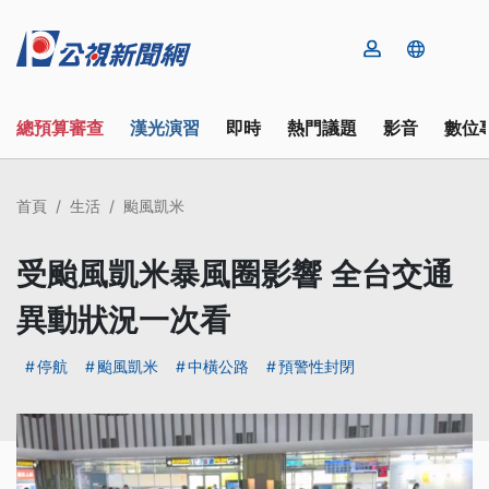
總預算審查
漢光演習
即時
熱門議題
影音
數位
首頁
生活
颱風凱米
受颱風凱米暴風圈影響 全台交通
異動狀況一次看
停航
颱風凱米
中橫公路
預警性封閉