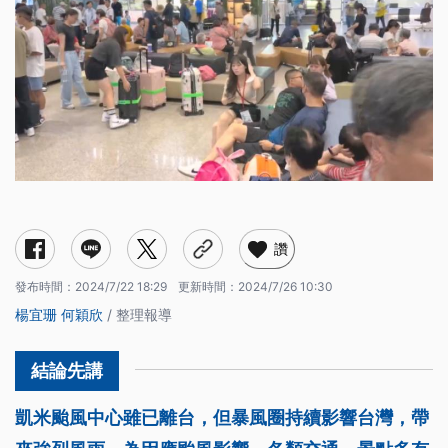
鐵路
捷運
共享單車
船運
航空
道路
水門管制
限制管制區
景點
台北捷運
新北捷運
桃園捷運
台中捷運
高雄捷運
公路預警性封閉
道路災阻路段
高速公路
讚
發布時間：
2024/7/22 18:29
更新時間：
2024/7/26 10:30
楊宜珊
何穎欣
/ 整理報導
凱米颱風中心雖已離台，但暴風圈持續影響台灣，帶