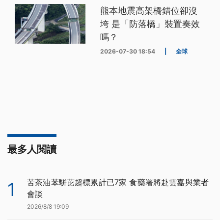
熊本地震高架橋錯位卻沒
垮 是「防落橋」裝置奏效
嗎？
2026-07-30 18:54
|
全球
最多人閱讀
苦茶油苯駢芘超標累計已7家 食藥署將赴雲嘉與業者
1
會談
2026/8/8 19:09