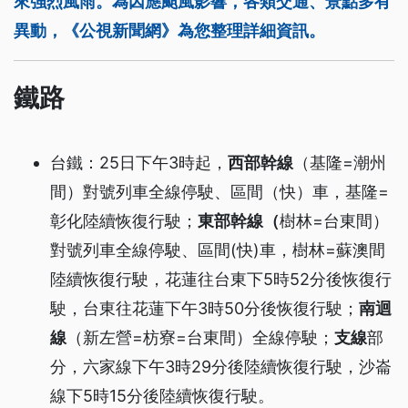
來強烈風雨。為因應颱風影響，各類交通、景點多有
異動，《公視新聞網》為您整理詳細資訊。
鐵路
台鐵：25日下午3時起，
西部幹線
（基隆=潮州
間）對號列車全線停駛、區間（快）車，基隆=
彰化陸續恢復行駛；
東部幹線（
樹林=台東間）
對號列車全線停駛、區間(快)車，樹林=蘇澳間
陸續恢復行駛，花蓮往台東下5時52分後恢復行
駛，台東往花蓮下午3時50分後恢復行駛；
南迴
線
（新左營=枋寮=台東間）全線停駛；
支線
部
分，六家線下午3時29分後陸續恢復行駛，沙崙
線下5時15分後陸續恢復行駛。