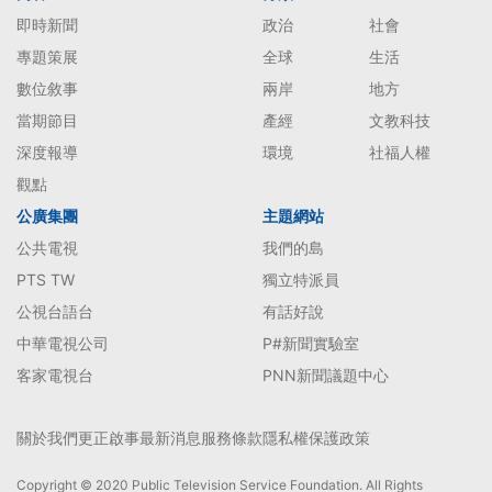
即時新聞
政治
社會
專題策展
全球
生活
數位敘事
兩岸
地方
當期節目
產經
文教科技
深度報導
環境
社福人權
觀點
公廣集團
主題網站
公共電視
我們的島
PTS TW
獨立特派員
公視台語台
有話好說
中華電視公司
P#新聞實驗室
客家電視台
PNN新聞議題中心
關於我們
更正啟事
最新消息
服務條款
隱私權保護政策
Copyright © 2020 Public Television Service Foundation. All Rights