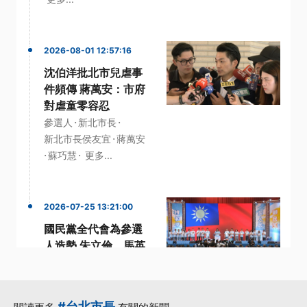
2026-08-01 12:57:16
沈伯洋批北市兒虐事
件頻傳 蔣萬安：市府
對虐童零容忍
·
·
參選人
新北市長
·
新北市長侯友宜
蔣萬安
·
·
蘇巧慧
更多...
2026-07-25 13:21:00
國民黨全代會為參選
人造勢 朱立倫、馬英
九雙雙缺席
·
·
參選人
國民黨
·
國民黨主席
#台北市長