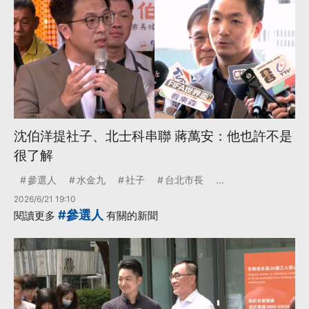
沈伯洋提社子、北士科串聯 蔣萬安：他也許不是
很了解
參選人
水金九
社子
台北市長
...
2026/6/21 19:10
#參選人
閱讀更多
有關的新聞