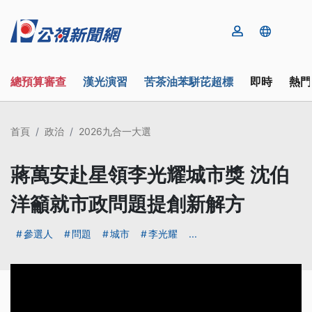
總預算審查
漢光演習
苦茶油苯駢芘超標
即時
熱門
首頁
政治
2026九合一大選
蔣萬安赴星領李光耀城市獎 沈伯
洋籲就市政問題提創新解方
參選人
問題
城市
李光耀
...