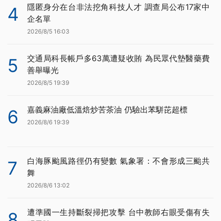
隱匿身分在台非法挖角科技人才 調查局公布17家中
4
企名單
2026/8/5 16:03
交通局科長帳戶多63萬遭疑收賄 為民眾代墊醫藥費
5
善舉曝光
2026/8/5 19:39
嘉義麻油廠低溫焙炒苦茶油 仍驗出苯駢芘超標
6
2026/8/6 19:39
白海豚颱風路徑仍有變數 氣象署：不會形成三颱共
7
舞
2026/8/6 13:02
遭準國一生持斷裂掃把攻擊 台中教師右眼受傷有失
8