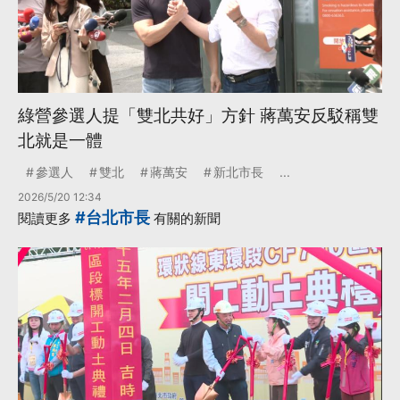
綠營參選人提「雙北共好」方針 蔣萬安反駁稱雙
北就是一體
參選人
雙北
蔣萬安
新北市長
...
2026/5/20 12:34
#台北市長
閱讀更多
有關的新聞