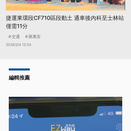
捷運東環段CF710區段動土 通車後內科至士林站
僅需11分
交通
蔣萬安
2026/2/4 12:34
編輯推薦