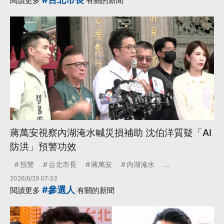
閱讀更多
有關的新聞
·
國民黨全代會
·
立法院長王金平
更多...
蔣萬安視察內湖淹水喊災損補助 沈伯洋質疑「AI
防洪」預警功效
預警
台北市長
蔣萬安
內湖淹水
...
2026/6/29 07:33
#參選人
閱讀更多
有關的新聞