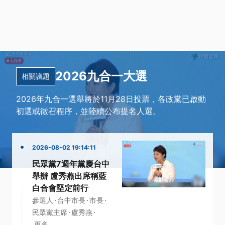
2026九合一大選
相關議題
2026年九合一選舉將於11月28日投票，各政黨已啟動
初選或徵召程序，並陸續公布提名人選。
2026-08-02 19:14:11
民眾黨7週年黨慶台中
舉辦 盧秀燕出席稱藍
白合會堅定前行
·
·
·
參選人
台中市長
市長
·
·
民眾黨主席
盧秀燕
更多...