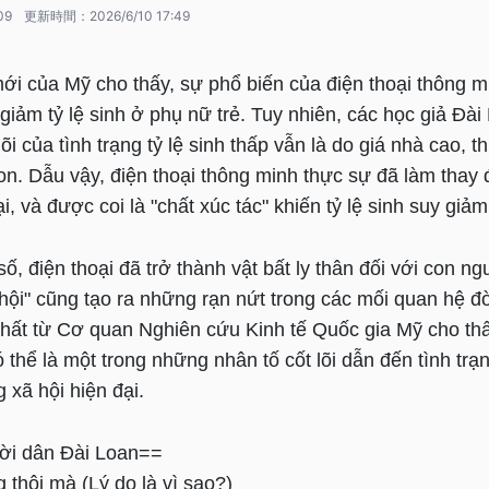
09
更新時間：
2026/6/10 17:49
ới của Mỹ cho thấy, sự phổ biến của điện thoại thông 
c giảm tỷ lệ sinh ở phụ nữ trẻ. Tuy nhiên, các học giả Đà
õi của tình trạng tỷ lệ sinh thấp vẫn là do giá nhà cao, 
on. Dẫu vậy, điện thoại thông minh thực sự đã làm thay đ
i, và được coi là "chất xúc tác" khiến tỷ lệ sinh suy gi
ố, điện thoại đã trở thành vật bất ly thân đối với con ng
ội" cũng tạo ra những rạn nứt trong các mối quan hệ đờ
hất từ Cơ quan Nghiên cứu Kinh tế Quốc gia Mỹ cho th
ó thể là một trong những nhân tố cốt lõi dẫn đến tình trạn
g xã hội hiện đại.
ời dân Đài Loan==
thôi mà (Lý do là vì sao?)