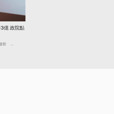
3億 政院點
發部
...