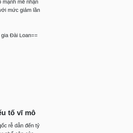
 cố mạnh mẽ nhận
, với mức giảm lần
 gia Đài Loan==
ếu tố vĩ mô
gốc rễ dẫn đến tỷ