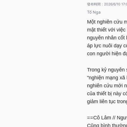
發布時間：
2026/6/10 17:
Tố Nga
Một nghiên cứu m
mật thiết với việ
nguyên nhân cốt l
áp lực nuôi dạy c
con người hiện đạ
Trong kỷ nguyên s
"nghiện mạng xã h
nghiên cứu mới n
của thiết bị này c
giảm liên tục tron
==Cô Lâm // Ngư
Cũng bình thường 