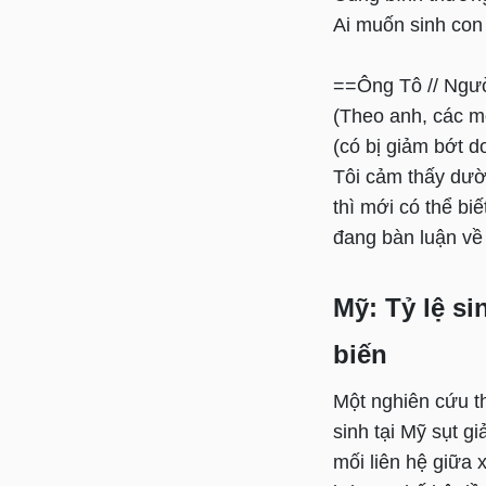
Ai muốn sinh con 
==Ông Tô // Ngư
(Theo anh, các m
(có bị giảm bớt d
Tôi cảm thấy dườn
thì mới có thể bi
đang bàn luận về
Mỹ: Tỷ lệ s
biến
Một nghiên cứu t
sinh tại Mỹ sụt g
mối liên hệ giữa 