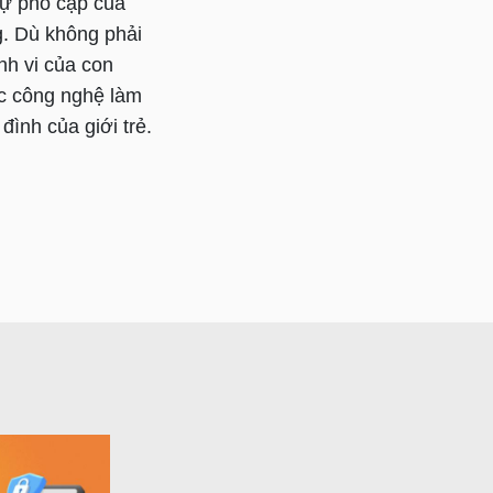
 sự phổ cập của
ng. Dù không phải
nh vi của con
ộc công nghệ làm
đình của giới trẻ.