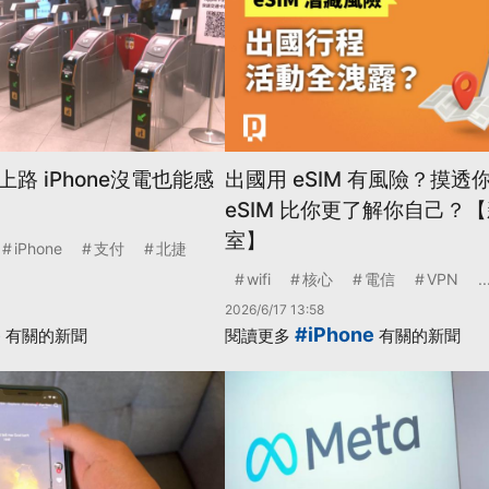
路 iPhone沒電也能感
出國用 eSIM 有風險？摸透
eSIM 比你更了解你自己？
室】
iPhone
支付
北捷
wifi
核心
電信
VPN
..
2026/6/17 13:58
e
#iPhone
有關的新聞
閱讀更多
有關的新聞