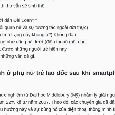
thì họ vẫn sẽ sinh thôi.
ời dân Đài Loan==
ối quan hệ và sự tương tác ngoài đời thực)
o tình trạng này không à?) Không đâu.
g như cần phải lướt (điện thoại) một chút
ết được những người trẻ hiện nay
 những vấn đề gì.
inh ở phụ nữ trẻ lao dốc sau khi smart
hực nghiệm từ Đại học Middlebury (Mỹ) nhằm lý giải ngu
iảm 22% kể từ năm 2007. Theo đó, các chuyên gia đã đặt
xu hướng này và sự bùng nổ của điện thoại thông minh k