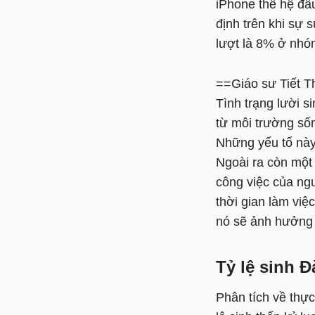
iPhone thế hệ đầ
định trên khi sự 
lượt là 8% ở nhó
==Giáo sư Tiết T
Tình trạng lười s
từ môi trường sốn
Những yếu tố này
Ngoài ra còn một 
công việc của ngư
thời gian làm việc
nó sẽ ảnh hưởng 
Tỷ lệ sinh 
Phân tích về thực