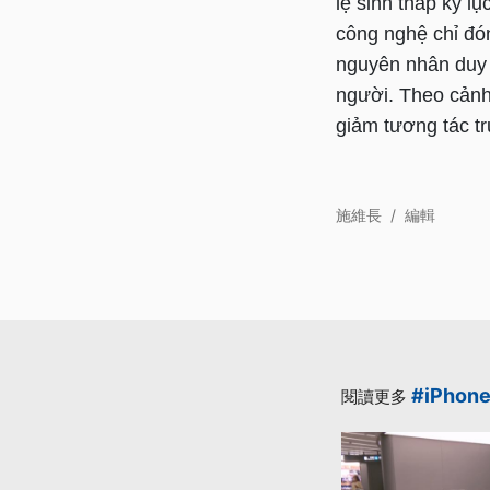
lệ sinh thấp kỷ l
công nghệ chỉ đón
nguyên nhân duy 
người. Theo cảnh
giảm tương tác tr
施維長
/
編輯
#iPhon
閱讀更多