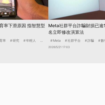
育率下滑原因 指智慧型
Meta社群平台詐騙財損已逾1
名立即修改演算法
育率
研究
年輕人
...
Meta
社群平台
詐騙
數
2026/5/21 17:03