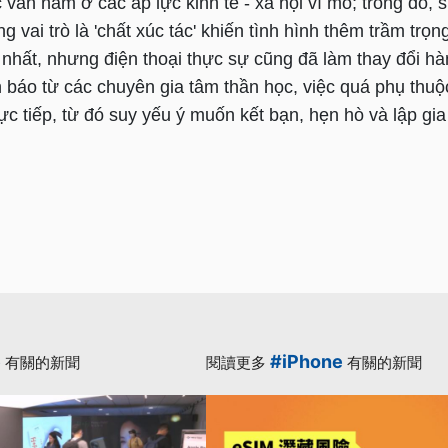
ục vẫn nằm ở các áp lực kinh tế - xã hội vĩ mô; trong đó,
g vai trò là 'chất xúc tác' khiến tình hình thêm trầm trọ
nhất, nhưng điện thoại thực sự cũng đã làm thay đổi hà
 báo từ các chuyên gia tâm thần học, việc quá phụ thu
ực tiếp, từ đó suy yếu ý muốn kết bạn, hẹn hò và lập gia 
e
#iPhone
有關的新聞
閱讀更多
有關的新聞