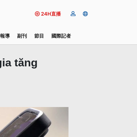
24H直播
報導
副刊
節目
國際記者
ia tăng