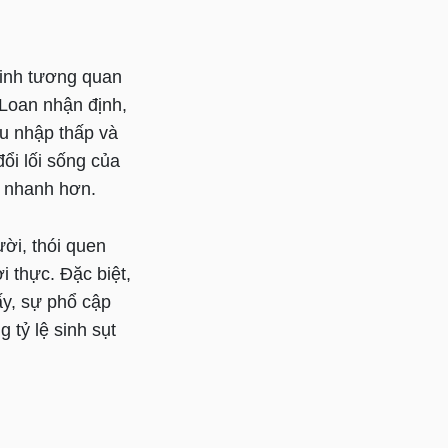
minh tương quan
i Loan nhận định,
thu nhập thấp và
ổi lối sống của
ảm nhanh hơn.
ười, thói quen
i thực. Đặc biệt,
ấy, sự phổ cập
g tỷ lệ sinh sụt