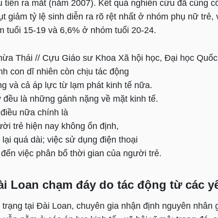
u tiên ra mắt (năm 2007). Kết quả nghiên cứu đã củng
sụt giảm tỷ lệ sinh diễn ra rõ rệt nhất ở nhóm phụ nữ trẻ
m tuổi 15-19 và 6,6% ở nhóm tuổi 20-24.
hừa Thái // Cựu Giáo sư Khoa Xã hội học, Đại học Quốc
inh con dĩ nhiên còn chịu tác động
g và cả áp lực từ lạm phát kinh tế nữa.
 đều là những gánh nặng về mặt kinh tế.
điều nữa chính là
ời trẻ hiện nay không ổn định,
 lại quá dài; việc sử dụng điện thoại
đến việc phân bổ thời gian của người trẻ.
Đài Loan chạm đáy do tác động từ các y
 trạng tại Đài Loan, chuyên gia nhận định nguyên nhân 