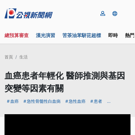
總預算審查
漢光演習
苦茶油苯駢芘超標
即時
熱門
首頁
生活
血癌患者年輕化 醫師推測與基因
突變等因素有關
血癌
急性骨髓性白血病
急性血癌
患者
...