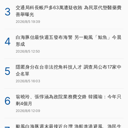
交通局科長帳戶多63萬遭疑收賄 為民眾代墊醫藥費
3
善舉曝光
2026/8/5 19:39
白海豚估最快週五發布海警 另一颱風「鯨魚」今晨
4
形成
2026/8/5 12:50
隱匿身分在台非法挖角科技人才 調查局公布17家中
5
企名單
2026/8/5 16:03
翁曉玲、張惇涵為政院業務費交鋒 韓國瑜：今年只
6
剩4個月
2026/8/6 12:09
颱風白海豚週末最接近台灣 漁船進港避風、漁民生