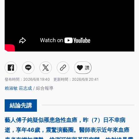
讚
發布時間：
2026/6/8 19:40
更新時間：
2026/6/8 20:41
賴淑敏
莊志成
/ 綜合報導
藝人傅子純疑似罹患急性血癌，昨（7）日不幸病
逝，享年46歲，震驚演藝圈。醫師表示近年來血癌