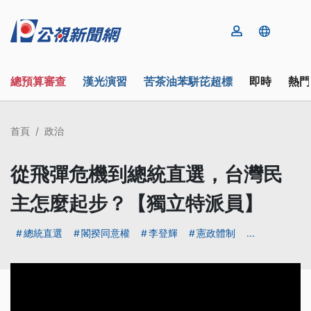
總預算審查
漢光演習
苦茶油苯駢芘超標
即時
熱門
首頁
政治
從飛彈危機到總統直選，台灣民
主怎麼起步？【獨立特派員】
總統直選
閣揆同意權
李登輝
憲政體制
...