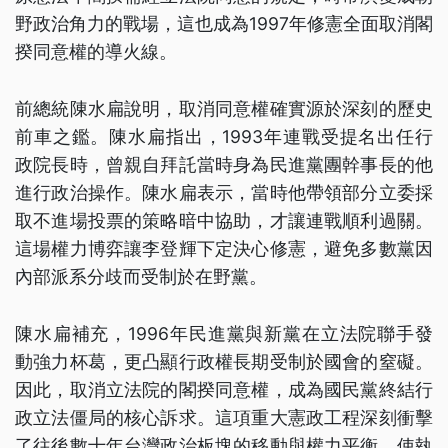
野政治角力的戰場，這也成為1997年修憲全面取消閣
揆同意權的導火線。
前總統陳水扁說明，取消同意權確實源於深刻的歷史
前車之鑑。陳水扁指出，1993年連戰受提名出任行
政院長時，曾親自拜託當時身為民進黨團幹事長的他
進行政治操作。陳水扁表示，當時他帶領部分立委採
取不進場投票的策略暗中協助，才讓連戰順利過關。
這場權力博弈讓李登輝下定決心修憲，避免多數黨因
內部派系分歧而受制於在野黨。
陳水扁補充，1996年民進黨與新黨在立法院聯手發
動強力杯葛，更凸顯行政權長期受制於國會的窒礙。
因此，取消立法院的閣揆同意權，成為國民黨終結行
政立法僵局的核心訴求。這項重大憲政工程深刻衝擊
了往後數十年台灣政治板塊的移動與權力平衡，使執