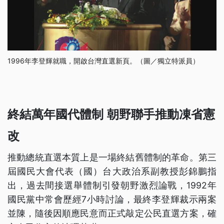
1996年李登輝就職，開啟台灣直選新頁。（圖／獨立特派員）
終結萬年國代體制 朝野聯手推動凍省憲
改
推動總統直選本質上是一場終結舊體制的革命。第三
屆國民大會代表（國）台大政治系副教授彭錦鵬指
出，過去間接選舉體制引發朝野激烈論戰，1992年
國民黨中常會歷經7小時討論，最終李登輝裁示兩案
並陳，隨後因順應民意而正式敲定公民直選方案，確