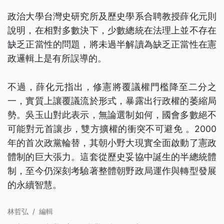
政治大學台灣史研究所及歷史學系合聘教授薛化元則
說明，在相對多數決下，少數總統在法理上並不存在
缺乏正當性的問題，將未過半解讀為缺乏正當性在憲
政邏輯上是有所誤導的。
不過，薛化元指出，修憲將覆議權門檻降至二分之
一，實質上讓覆議流於形式，暴露出行政權的萎縮局
勢。吳玉山對此表示，無論選制如何，國會多數絕不
可能對元首讓步，雙方擴權的衝突不可避免 。2000
年的首次政黨輪替，其朝小野大現實全面啟動了憲政
體制的巨大張力。這套從歷史妥協中誕生的半總統體
制，至今仍深刻考驗著整體朝野政局運作與轉型發展
的永續智慧。
林哲弘
/
編輯