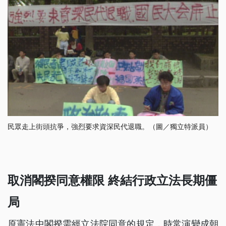
民眾走上街頭抗爭，強烈要求資深民代退職。（圖／獨立特派員）
取消閣揆同意權限 終結行政立法長期僵
局
原憲法中閣揆需經立法院同意的規定，時常演變成朝