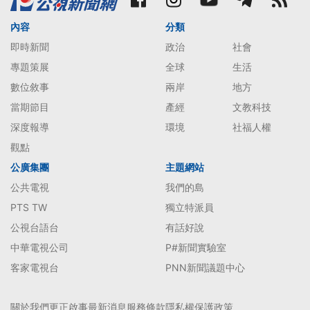
內容
分類
即時新聞
政治
社會
專題策展
全球
生活
數位敘事
兩岸
地方
當期節目
產經
文教科技
深度報導
環境
社福人權
觀點
公廣集團
主題網站
公共電視
我們的島
PTS TW
獨立特派員
公視台語台
有話好說
中華電視公司
P#新聞實驗室
客家電視台
PNN新聞議題中心
關於我們
更正啟事
最新消息
服務條款
隱私權保護政策