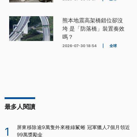
熊本地震高架橋錯位卻沒
垮 是「防落橋」裝置奏效
嗎？
2026-07-30 18:54
|
全球
最多人閱讀
屏東移除逾9萬隻外來種綠鬣蜥 冠軍獵人7個月領近
1
99萬獎勵金