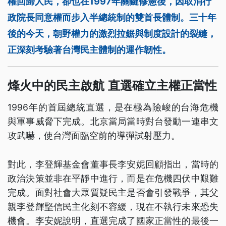
權回歸人民，卻也在1997年關鍵修憲後，因取消行
政院長同意權而步入半總統制的雙首長體制。三十年
後的今天，朝野權力的激烈拉鋸與制度設計的裂縫，
正深刻考驗著台灣民主體制的運作韌性。
烽火中的民主啟航 直選確立主權正當性
1996年的首屆總統直選，是在極為險峻的台海危機
與軍事威脅下完成。北京當局當時對台發動一連串文
攻武嚇，使台灣面臨空前的導彈試射壓力。
對此，李登輝基金會董事長李安妮回顧指出，當時的
政治決策並非在平靜中進行，而是在危機四伏中艱難
完成。面對社會大眾質疑民主是否會引發戰爭，其父
親李登輝堅信民主化刻不容緩，現在不執行未來恐失
機會。李安妮說明，直選完成了國家正當性的最後一