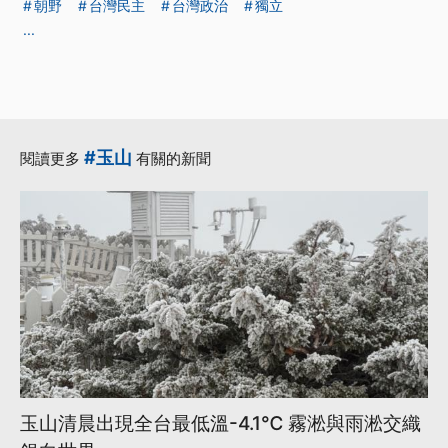
朝野
台灣民主
台灣政治
獨立
...
#玉山
閱讀更多
有關的新聞
玉山清晨出現全台最低溫-4.1℃ 霧淞與雨淞交織