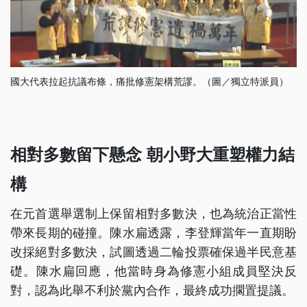
國大代表拉起抗議布條，痛批修憲架構荒謬。（圖／獨立特派員）
相對多數留下懸念 朝小野大重塑權力結
構
在元首選舉選制上保留相對多數決，也為統治正當性
帶來長期的碰撞。陳水扁透露，李登輝當年一直期盼
改採絕對多數決，試圖透過二輪投票確保過半民意基
礎。陳水扁回應，他當時身為修憲小組成員堅決反
對，認為此舉不利於黨內合作，最終成功擱置提議。