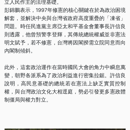
立人民作主的法理基礎。
彭錦鵬表示，1997年修憲的核心關鍵在於為政治困境
解套，並解決中央與台灣省政府高度重疊的「凍省」
問題。時任民進黨主席亞太和平基金會董事長許信良
則透露，他曾預警李登輝，其傳統總統權威並非憲法
明文賦予，若不修憲，台灣將因閣揆需立院同意而向
內閣制傾斜。
此外，這套政治運作在當時國民大會的角力中瞬息萬
變，朝野各派系為了政治利益進行密集拉鋸。許信良
說明，高民意基礎的總統若在憲法上缺乏實質控制
權，與台灣政治文化大相逕庭，勢必引發更多憲政體
制僵局與權力對立。