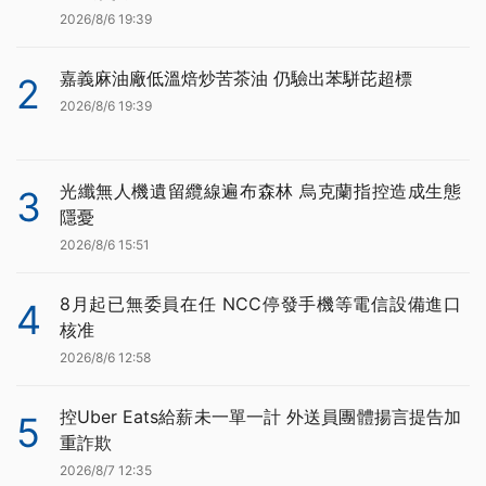
2026/8/6 19:39
嘉義麻油廠低溫焙炒苦茶油 仍驗出苯駢芘超標
2
2026/8/6 19:39
光纖無人機遺留纜線遍布森林 烏克蘭指控造成生態
3
隱憂
2026/8/6 15:51
8月起已無委員在任 NCC停發手機等電信設備進口
4
核准
2026/8/6 12:58
控Uber Eats給薪未一單一計 外送員團體揚言提告加
5
重詐欺
2026/8/7 12:35