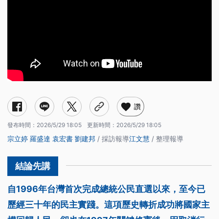
讚
發布時間：
2026/5/29 18:05
更新時間：
2026/5/29 18:05
宗立婷
羅盛達
袁宏書
劉建邦
/ 採訪報導
江文慧
/ 整理報導
自1996年台灣首次完成總統公民直選以來，至今已
歷經三十年的民主實踐。這項歷史轉折成功將國家主