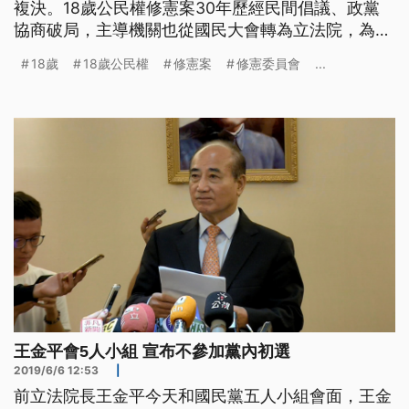
複決。18歲公民權修憲案30年歷經民間倡議、政黨
協商破局，主導機關也從國民大會轉為立法院，為何
修憲困難重重？降低公民權年齡門檻又遇到哪些阻
18歲
18歲公民權
修憲案
修憲委員會
...
礙？
王金平會5人小組 宣布不參加黨內初選
2019/6/6 12:53
|
前立法院長王金平今天和國民黨五人小組會面，王金