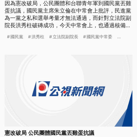
因為憲改破局，公民團體和台聯青年軍到國民黨丟雞
蛋抗議，國民黨主席朱立倫在中常會上批評，民進黨
為一黨之私和選舉考量才無法通過，而針對立法院副
院長洪秀柱破磚成功，今天中常會上，也通過核備，
交由7月19號的全代會公決，將正式提名洪秀柱為國
國民黨
洪秀柱
立法院副院長
國民黨中常委
...
民黨總統候選人。 不滿憲改破局，公民團體和台聯
青年軍，到國民黨前，丟雞蛋抗議。 ==NS== 國民
黨踹共 舉牌警告 朱立倫踹共 一顆顆雞蛋往
憲改破局 公民團體國民黨丟雞蛋抗議