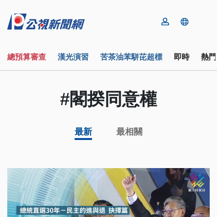
總預算審查
漢光演習
苦茶油苯駢芘超標
即時
熱門
#閣揆同意權
最新
最相關