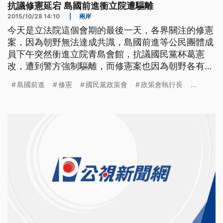
抗議修憲延宕 島國前進衝立院遭驅離
2015/10/28 14:10
|
兩岸
今天是立法院這個會期的最後一天，各界關注的修憲
案，因為朝野無法達成共識，島國前進等公民團體成
員下午突然衝進立院青島會館，抗議國民黨杯葛憲
改，遭到警方強制驅離，而修憲案也因為朝野各有堅
持協商破局，確定無法在明年總統立委大選時一起公
島國前進
修憲
國民黨政策會
政策會執行長
...
投。 島國前進等的公民團體成員，16號下午突然衝
進立院青島會館，包圍國民黨政策會執行長賴士葆的
辦公室，抗議國民黨杯葛憲改，要求賴士葆好好修
憲，警方強制驅離，雙方爆發激