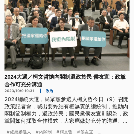
2024大選／柯文哲拋內閣制還政於民 侯友宜：政黨
合作可充分溝通
2023/10/9 19:31
|
政治
2024總統大選，民眾黨參選人柯文哲今日（9）召開
政策記者會，喊出要終結有權無責的總統制，推動內
閣制節制權力，還政於民；國民黨侯友宜則認為，政
黨間如何採取合作模式，大家應做好充分的溝通。至
於藍白合疑似陷入僵局，郭台銘則表示，有些事情只
總統參選人
內閣制
柯文哲
侯友宜
...