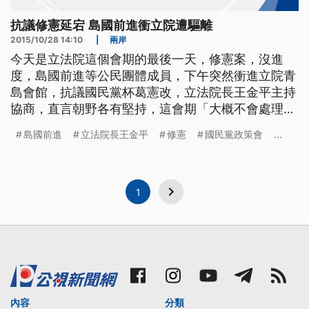
抗議修憲延宕 島國前進衝立院遭驅離
2015/10/28 14:10
|
兩岸
今天是立法院這個會期的最後一天，修憲案，沒進
度，島國前進等公民團體成員，下午突然衝進立院青
島會館，抗議國民黨杯葛憲改，立法院長王金平主持
協商，直言朝野各有堅持，這會期「大概不會處理
了」。 島國前進等的公民團體成員，16號下午突然
島國前進
立法院長王金平
修憲
國民黨政策會
...
衝進立院青島會館，包圍國民黨政策會執行長賴士葆
的辦公室，抗議國民黨杯葛憲改，要求賴士葆好好修
憲，警方強制驅離，雙方爆發激烈衝突。警方排除
後，依妨礙公務等罪，逮捕一名成
1
內容
分類