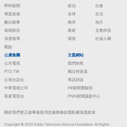
即時新聞
政治
社會
專題策展
全球
生活
數位敘事
兩岸
地方
當期節目
產經
文教科技
深度報導
環境
社福人權
觀點
公廣集團
主題網站
公共電視
我們的島
PTS TW
獨立特派員
公視台語台
有話好說
中華電視公司
P#新聞實驗室
客家電視台
PNN新聞議題中心
關於我們
更正啟事
最新消息
服務條款
隱私權保護政策
Copyright © 2020 Public Television Service Foundation. All Rights