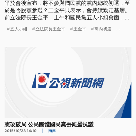
平於會後宣布，將不參與國民黨的黨內總統初選，至
於是否脫黨參選？王金平只表示，會持續勤走基層。
前立法院長王金平，上午和國民黨五人小組會面，一
開始，雙方一片和氣，不過，會談近1小時後，五人
五人小組
立法院長王金平
王金平
黨內初選
...
小組並未接受媒體訪問，就先行離開，王金平隨後宣
布，將不參與國民黨的黨內總統初選，還發表措詞嚴
厲的聲明強調黨的初選辦法，既不懸崖勒馬，也不亡
羊補牢；與其參加奇怪的初選，不
憲改破局 公民團體國民黨丟雞蛋抗議
2015/10/28 14:10
|
兩岸