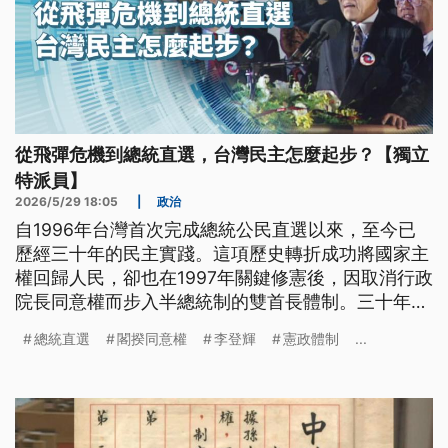
從飛彈危機到總統直選，台灣民主怎麼起步？【獨立
特派員】
2026/5/29 18:05
|
政治
自1996年台灣首次完成總統公民直選以來，至今已
歷經三十年的民主實踐。這項歷史轉折成功將國家主
權回歸人民，卻也在1997年關鍵修憲後，因取消行政
院長同意權而步入半總統制的雙首長體制。三十年後
的今天，朝野權力的激烈拉鋸與制度設計的裂縫，正
總統直選
閣揆同意權
李登輝
憲政體制
...
深刻考驗著台灣民主體制的運作韌性。