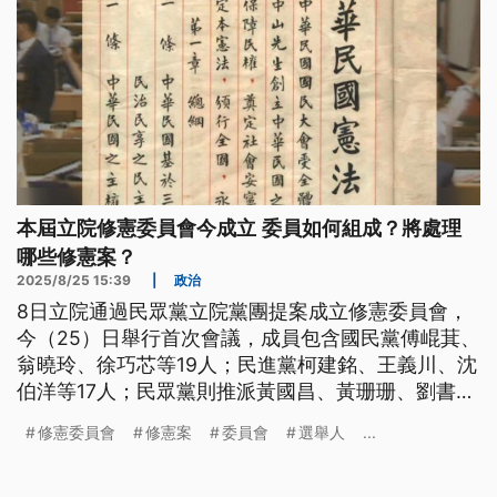
本屆立院修憲委員會今成立 委員如何組成？將處理
哪些修憲案？
2025/8/25 15:39
|
政治
8日立院通過民眾黨立院黨團提案成立修憲委員會，
今（25）日舉行首次會議，成員包含國民黨傅崐萁、
翁曉玲、徐巧芯等19人；民進黨柯建銘、王義川、沈
伯洋等17人；民眾黨則推派黃國昌、黃珊珊、劉書彬
3人。修憲委員會是什麼？本屆預計處理哪些議案？
修憲委員會
修憲案
委員會
選舉人
...
修憲流程如何進行？