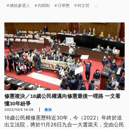
懇，致詞時高喊「一定當選總統、日本一定安心」。
總統參選人
內閣制
日華懇
柯文哲
...
修憲複決／18歲公民權邁向修憲最後一哩路 一文看
懂30年紛爭
2022/10/5 14:39
|
政治
18歲公民權修憲歷時近30年，今（2022）年終於送
出立法院，將於11月26日九合一大選當天，交由公民