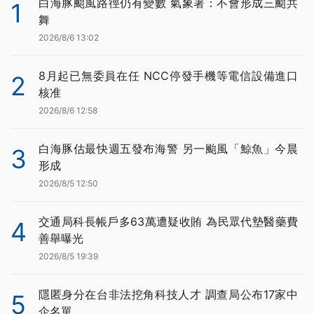
白海豚颱風路徑仍有變數 氣象署：不會形成三颱共
1
舞
2026/8/6 13:02
8月起已無委員在任 NCC停發手機等電信設備進口
2
核准
2026/8/6 12:58
白海豚估最快週五發布海警 另一颱風「鯨魚」今晨
3
形成
2026/8/5 12:50
交通局科長帳戶多63萬遭疑收賄 為民眾代墊醫藥費
4
善舉曝光
2026/8/5 19:39
隱匿身分在台非法挖角科技人才 調查局公布17家中
5
企名單