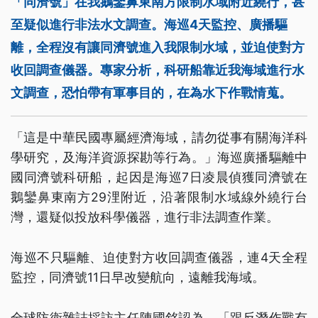
「同濟號」在我鵝鑾鼻東南方限制水域附近繞行，甚
至疑似進行非法水文調查。海巡4天監控、廣播驅
離，全程沒有讓同濟號進入我限制水域，並迫使對方
收回調查儀器。專家分析，科研船靠近我海域進行水
文調查，恐怕帶有軍事目的，在為水下作戰情蒐。
「這是中華民國專屬經濟海域，請勿從事有關海洋科
學研究，及海洋資源探勘等行為。」海巡廣播驅離中
國同濟號科研船，起因是海巡7日凌晨偵獲同濟號在
鵝鑾鼻東南方29浬附近，沿著限制水域線外繞行台
灣，還疑似投放科學儀器，進行非法調查作業。
海巡不只驅離、迫使對方收回調查儀器，連4天全程
監控，同濟號11日早改變航向，遠離我海域。
全球防衛雜誌採訪主任陳國銘認為，「跟反潛作戰有