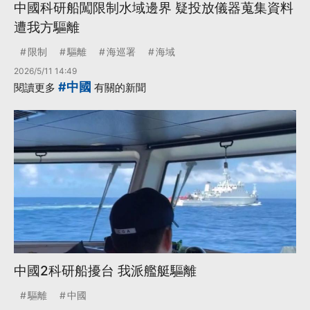
中國科研船闖限制水域邊界 疑投放儀器蒐集資料
遭我方驅離
限制
驅離
海巡署
海域
2026/5/11 14:49
#中國
閱讀更多
有關的新聞
中國2科研船擾台 我派艦艇驅離
驅離
中國