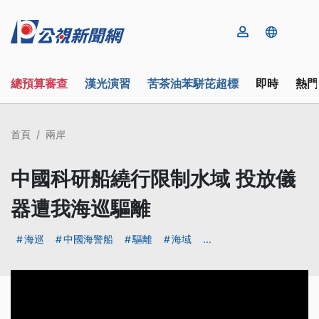
總預算審查
漢光演習
苦茶油苯駢芘超標
即時
熱門
首頁
兩岸
中國科研船繞行限制水域 投放儀
器遭我海巡驅離
海巡
中國海警船
驅離
海域
...