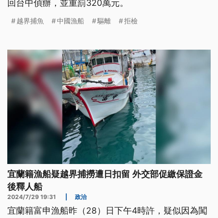
回台中偵辦，並重罰320萬元。
越界捕魚
中國漁船
驅離
拒檢
宜蘭籍漁船疑越界捕撈遭日扣留 外交部促繳保證金
後釋人船
2024/7/29 19:31
|
政治
宜蘭籍富申漁船昨（28）日下午4時許，疑似因為闖