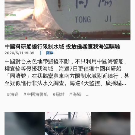
中國科研船繞行限制水域 投放儀器遭我海巡驅離
2026/5/11 19:39
|
兩岸
中國對台灰色地帶襲擾不斷，不只利用中國海警船、
權宜輪等侵擾我海域，海巡7日更偵獲中國科研船
「同濟號」在我鵝鑾鼻東南方限制水域附近繞行，甚
至疑似進行非法水文調查。海巡4天監控、廣播驅
離，全程沒有讓同濟號進入我限制水域，並迫使對方
海巡
中國海警船
驅離
海域
...
收回調查儀器。專家分析，科研船靠近我海域進行水
文調查，恐怕帶有軍事目的，在為水下作戰情蒐。