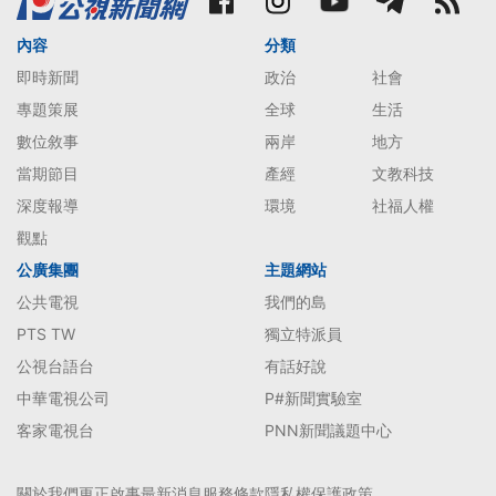
內容
分類
即時新聞
政治
社會
專題策展
全球
生活
數位敘事
兩岸
地方
當期節目
產經
文教科技
深度報導
環境
社福人權
觀點
公廣集團
主題網站
公共電視
我們的島
PTS TW
獨立特派員
公視台語台
有話好說
中華電視公司
P#新聞實驗室
客家電視台
PNN新聞議題中心
關於我們
更正啟事
最新消息
服務條款
隱私權保護政策