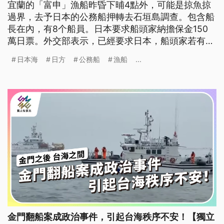
宜蘭的「富申」漁船昨昏下晡4點外，可能是掠魚掠
過界，去予日本的公務船押轉去石垣島調查。包含船
長在內，有8个船員。日本要求船頭家納擔保金150
萬日票。外交部表示，已經要求日本，船頭家若有納
錢就愛趕緊放人。蘇澳區漁會表示，有透過民間管道
日本海
日方
公務船
漁船
...
咧接接，目前8个人攏平安。詳細的經過，閣愛等船
長轉來才說明。（這條新聞標題、前言是臺語文。）
金門翻船案成政治事件，引起台海秩序不安！【獨立