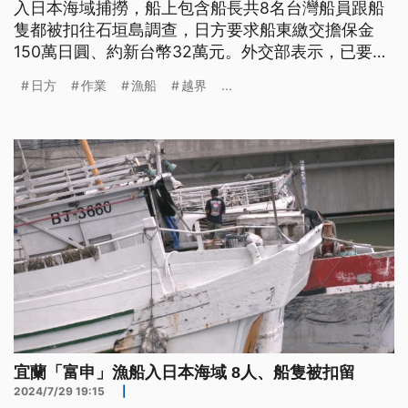
入日本海域捕撈，船上包含船長共8名台灣船員跟船
隻都被扣往石垣島調查，日方要求船東繳交擔保金
150萬日圓、約新台幣32萬元。外交部表示，已要求
日方在船東繳保證金後，要趕快釋放人船；蘇澳區漁
日方
作業
漁船
越界
...
會表示，透過民間管道交涉，目前8人都平安，家屬
希望人船儘快歸來。至於到底是無害通過或是在捕魚
作業，等船長返台後會再釐清。
宜蘭「富申」漁船入日本海域 8人、船隻被扣留
2024/7/29 19:15
|