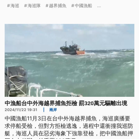
海巡
海巡隊
越界捕魚
中國漁船
...
中漁船台中外海越界捕魚拒檢 罰320萬元驅離出境
2024/11/22 19:31
|
兩岸
中國漁船11月3日在台中外海越界捕魚，海巡廣播要
求停船受檢，但對方拒檢逃逸，過程中還衝撞我巡防
艇，海巡人員在惡劣海象下強靠登檢，把中國漁船押