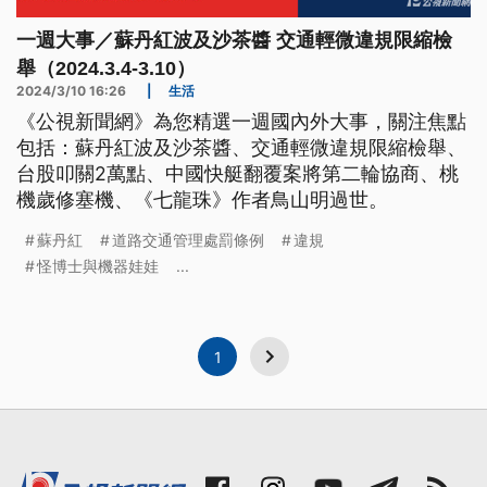
一週大事／蘇丹紅波及沙茶醬 交通輕微違規限縮檢
舉（2024.3.4-3.10）
2024/3/10 16:26
|
生活
《公視新聞網》為您精選一週國內外大事，關注焦點
包括：蘇丹紅波及沙茶醬、交通輕微違規限縮檢舉、
台股叩關2萬點、中國快艇翻覆案將第二輪協商、桃
機歲修塞機、《七龍珠》作者鳥山明過世。
蘇丹紅
道路交通管理處罰條例
違規
怪博士與機器娃娃
...
1