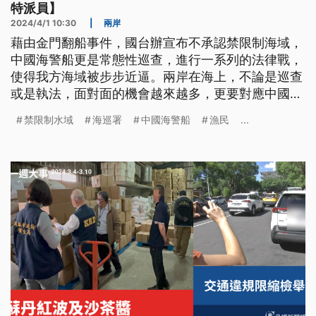
特派員】
2024/4/1 10:30
|
兩岸
藉由金門翻船事件，國台辦宣布不承認禁限制海域，
中國海警船更是常態性巡查，進行一系列的法律戰，
使得我方海域被步步近逼。兩岸在海上，不論是巡查
或是執法，面對面的機會越來越多，更要對應中國噸
位大的海警船。台海情勢緊張，未來海上新常態該如
禁限制水域
海巡署
中國海警船
漁民
...
何因應？