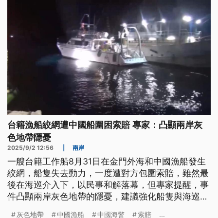
台籍漁船絞網遭中國船圍困索賠 專家：凸顯兩岸灰
色地帶隱憂
2025/9/2 12:56
|
兩岸
一艘台籍工作船8月31日在金門外海和中國漁船發生
絞網，船隻失去動力，一度遭對方包圍索賠，雖然最
後在海巡介入下，以民事和解落幕，但專家提醒，事
件凸顯兩岸灰色地帶的隱憂，建議強化船隻與海巡的
聯繫與應變。
灰色地帶
中國漁船
中國海警
索賠
...