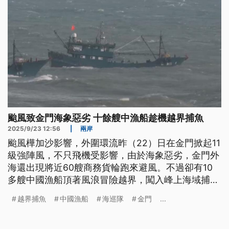
颱風致金門海象惡劣 十餘艘中漁船趁機越界捕魚
2025/9/23 12:56
|
兩岸
颱風樺加沙影響，外圍環流昨（22）日在金門掀起11
級強陣風，不只飛機受影響，由於海象惡劣，金門外
海還出現將近60艘商務貨輪跑來避風。不過卻有10
多艘中國漁船頂著風浪冒險越界，闖入峰上海域捕
魚，民眾在岸邊用肉眼就能看到船上掛著五星旗，海
越界捕魚
中國漁船
海巡隊
金門
...
巡昨晚頂著10級風浪驅離越界的中方漁船。