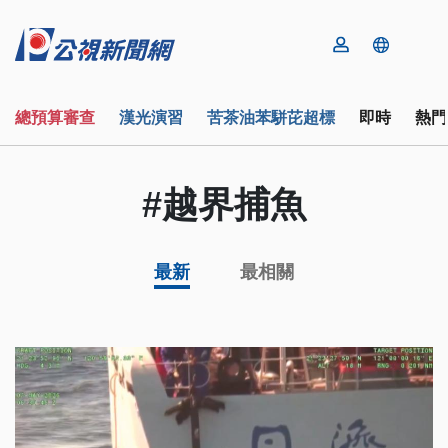
總預算審查
漢光演習
苦茶油苯駢芘超標
即時
熱門
#越界捕魚
最新
最相關