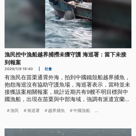
漁民控中漁船越界捕撈未獲守護 海巡署：當下未接
到報案
2026/1/9 19:40
|
社會
有漁民在苗栗通霄外海，拍到中國鐵殼船越界捕魚，
抱怨海巡沒有協助守護魚場，海巡署表示，當時並未
接獲該案相關報案，統計近期共有9艘不明目標與中
國漁船，出現在苗栗與中部海域，強調有派遣宜蘭艦
驅離執法，絕不妥協。
漁民
海巡署
越界捕魚
中國漁船
...