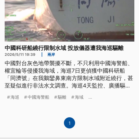
中國科研船繞行限制水域 投放儀器遭我海巡驅離
2026/5/11 19:39
|
兩岸
中國對台灰色地帶襲擾不斷，不只利用中國海警船、
權宜輪等侵擾我海域，海巡7日更偵獲中國科研船
「同濟號」在我鵝鑾鼻東南方限制水域附近繞行，甚
至疑似進行非法水文調查。海巡4天監控、廣播驅
離，全程沒有讓同濟號進入我限制水域，並迫使對方
海巡
中國海警船
驅離
海域
...
收回調查儀器。專家分析，科研船靠近我海域進行水
文調查，恐怕帶有軍事目的，在為水下作戰情蒐。
1