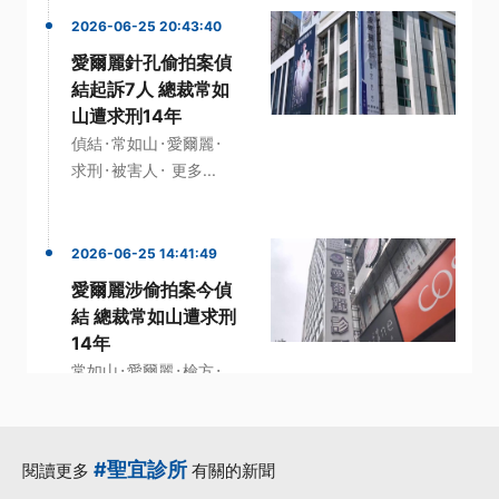
2026-06-25 20:43:40
愛爾麗針孔偷拍案偵
結起訴7人 總裁常如
山遭求刑14年
·
·
·
偵結
常如山
愛爾麗
·
·
求刑
被害人
更多...
2026-06-25 14:41:49
愛爾麗涉偷拍案今偵
結 總裁常如山遭求刑
14年
·
·
·
常如山
愛爾麗
檢方
·
·
消費者
醫美集團
更多...
#聖宜診所
閱讀更多
有關的新聞