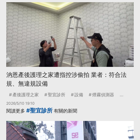
汭恩產後護理之家遭指控涉偷拍 業者：符合法
規、無違規設備
產後護理之家
聖宜診所
設備
煙霧偵測器
...
2026/5/10 19:10
#聖宜診所
閱讀更多
有關的新聞