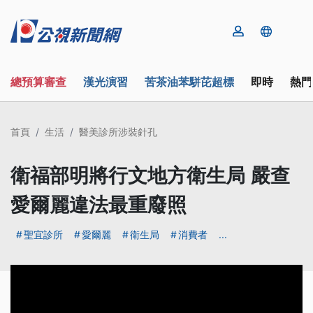
總預算審查
漢光演習
苦茶油苯駢芘超標
即時
熱門
首頁
生活
醫美診所涉裝針孔
衛福部明將行文地方衛生局 嚴查
愛爾麗違法最重廢照
聖宜診所
愛爾麗
衛生局
消費者
...