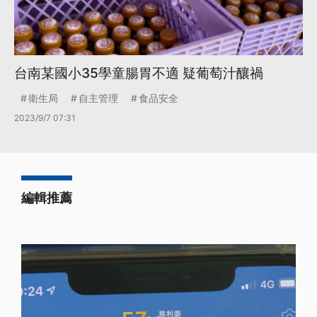
台南某國小35學童腸胃不適 疑葡萄汁釀禍
衛生局
自主管理
食品安全
2023/9/7 07:31
編輯推薦