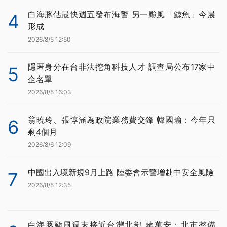
白海豚估最快週五發布海警 另一颱風「鯨魚」今晨
4
形成
2026/8/5 12:50
隱匿身分在台非法挖角科技人才 調查局公布17家中
5
企名單
2026/8/5 16:03
翁曉玲、張惇涵為政院業務費交鋒 韓國瑜：今年只
6
剩4個月
2026/8/6 12:09
中國出入境新規9月上路 陸委會示警增赴中安全風險
7
2026/8/5 12:35
白海豚颱風週末接近台灣北部 蔣萬安：北市整備