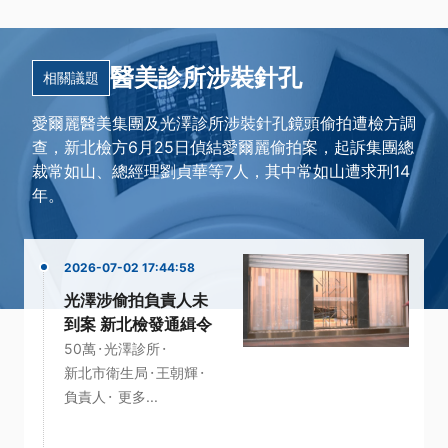
醫美診所涉裝針孔
相關議題
愛爾麗醫美集團及光澤診所涉裝針孔鏡頭偷拍遭檢方調
查，新北檢方6月25日偵結愛爾麗偷拍案，起訴集團總
裁常如山、總經理劉貞華等7人，其中常如山遭求刑14
年。
2026-07-02 17:44:58
光澤涉偷拍負責人未
到案 新北檢發通緝令
·
·
50萬
光澤診所
·
·
新北市衛生局
王朝輝
·
負責人
更多...