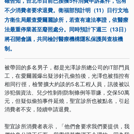
確告知，台北市目前已接獲5件消費申訴案件，也有
不少消費者要求退費。衛福部預計明（11）日行文地
方衛生局嚴查愛爾麗診所，若查有違法事證，依醫療
法最重停業甚至廢照處分。同時預計下週三（13日）
將召開會議，共同檢討醫療機構隱私保護與查核機
制。
被帶回的多名男子，都是光澤診所總公司的IT部門員
工，在愛爾麗爆出疑涉針孔偷拍後，光澤也被指控有
相同行徑，檢警擴大約談的5名工程人員，訊後被以
涉犯個資法、兒少性剝削防制條例等罪嫌，交保50萬
元，但疑似偷拍事件延燒，聖宜診所也被點名，引起
消費者不安，陸續申請退費。
聖宜診所消費者表示，「他們會要求我們要提供，我