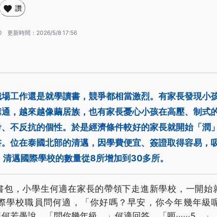
讚
0
更新時間：
2026/5/8 17:56
職場工作還是就學讀書，競爭都相當激烈。有家長發現小
溝通，越來越像繭居族，也有家長憂心小孩在高壓、制式
考、不反抗的個性。於是經濟條件較好的家長就開始「潤
書。位在泰國北部的清邁，因學費便宜、簽證取得容易，
，清邁國際學校的數量從8所增加到30多所。
書包，小學生何適在家長的帶領下走進新學校，一開始
際學校職員問何適，「你好嗎？早安，你今年幾年級
何若愚說，「問你幾年級。」何適回答，「呃‧‧‧‧‧‧5。」