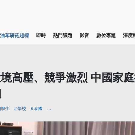
油苯駢芘超標
即時
熱門議題
影音
數位專題
深度
境高壓、競爭激烈 中國家
潮
國學生
學校
泰國
...