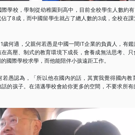
國際學校，學制從幼稚園到高中，目前全校學生人數約有5
就佔了8成，而中國留學生就占了總人數的3成，全校在課
才11歲何適，父親何若愚是中國一間IT企業的負責人，有
孩在高壓、制式的教育環境下成長，會養成無法思考、只
國的國際學校求學，而他能陪伴小孩遠距工作。
何若愚認為，「所以他在國內的話，其實我覺得國內教
聽話的孩子。在清邁學校會給你更多的空間，不要求所有