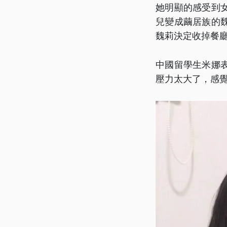
她明顯的感受到
兒變成繭居族的
魏莉決定收掉餐
中國留學生米娜
壓力太大了，感