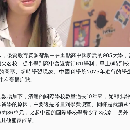
烈，優質教育資源都集中在重點高中與所謂的985大學，
尖名校，從小學到高中普遍實行611學制，早上6時到校
天的高壓、超時學習現象。中國科學院2025年進行的學
生有憂鬱症狀。
數增加下，清邁的國際學校數量過去10年來，從8間增
國留學的原因，主要還是考量到學費便宜。同樣是就讀國
幣約36萬元，比起中國的國際學校學費少了3成多。另外
比其他國家簡單。