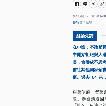
發布時間：
2026/5/8 14:1
陳詩童
/ 編譯
在中國，不論是
中開始拒絕與人
長，會養成不思
前往其他國家念
庭。過去10年來
穿著便服、背著
題。泰國清邁國
「蛤？」何適父親