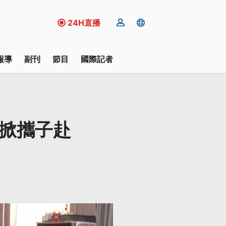
24H直播
報導
副刊
節目
國際記者
庭掀攜子赴