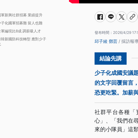
國軍新興社群招募 業績提升
少子化國軍招募難 留人也難
全軍編現比8成 調薪吸人才
發布時間：
2026/4/29 17:
日韓新國防科技轉型 應對少子
邱子綾
鄧芸
/ 採訪報
化
少子化成國安議
的文字回覆留言
恐更吃緊。加薪與
社群平台各種「
心」、「我們在尋
來的小隊員」這