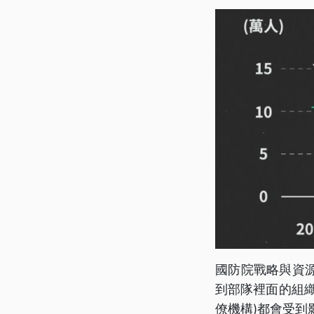
國防院戰略與資
到部隊裡面的組
僚機構)都會受到