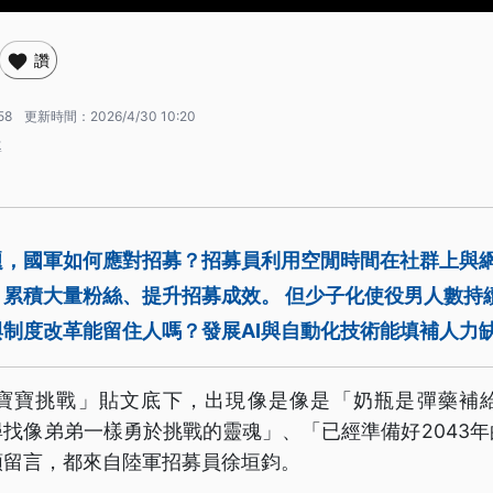
讚
58
更新時間：
2026/4/30 10:20
導
題，國軍如何應對招募？招募員利用空閒時間在社群上與
，累積大量粉絲、提升招募成效。 但少子化使役男人數持
制度改革能留住人嗎？發展AI與自動化技術能填補人力
寶寶挑戰」貼文底下，出現像是像是「奶瓶是彈藥補
找像弟弟一樣勇於挑戰的靈魂」、「已經準備好2043
類留言，都來自陸軍招募員徐垣鈞。