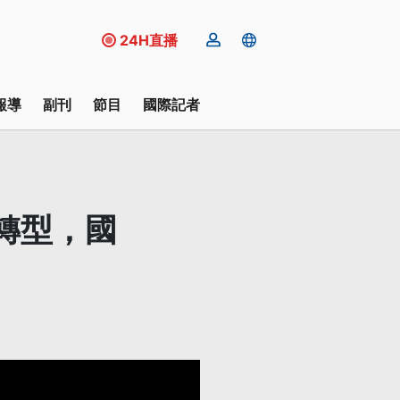
24H直播
報導
副刊
節目
國際記者
轉型，國