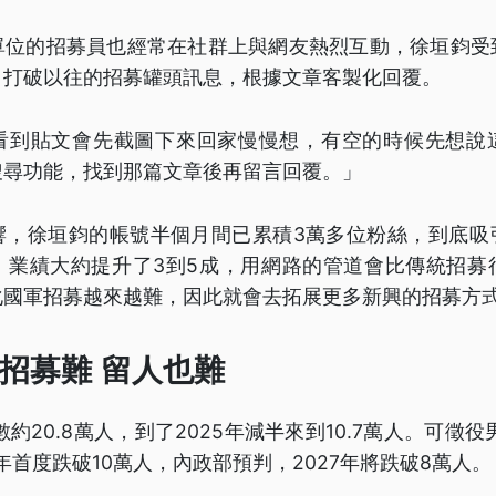
單位的招募員也經常在社群上與網友熱烈互動，徐垣鈞受
，打破以往的招募罐頭訊息，根據文章客製化回覆。
看到貼文會先截圖下來回家慢慢想，有空的時候先想說
搜尋功能，找到那篇文章後再留言回覆。」
響，徐垣鈞的帳號半個月間已累積3萬多位粉絲，到底吸
，業績大約提升了3到5成，用網路的管道會比傳統招募
化國軍招募越來越難，因此就會去拓展更多新興的招募方
招募難 留人也難
數約20.8萬人，到了2025年減半來到10.7萬人。可徵役
3年首度跌破10萬人，內政部預判，2027年將跌破8萬人。