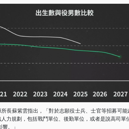
源所長蘇紫雲指出，「對於志願役士兵、士官等招募可能
織人力規劃，包括戰鬥單位、後勤單位，或者是說高司單位
影響。」