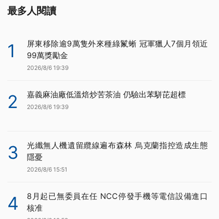
最多人閱讀
屏東移除逾9萬隻外來種綠鬣蜥 冠軍獵人7個月領近
1
99萬獎勵金
2026/8/6 19:39
嘉義麻油廠低溫焙炒苦茶油 仍驗出苯駢芘超標
2
2026/8/6 19:39
光纖無人機遺留纜線遍布森林 烏克蘭指控造成生態
3
隱憂
2026/8/6 15:51
8月起已無委員在任 NCC停發手機等電信設備進口
4
核准