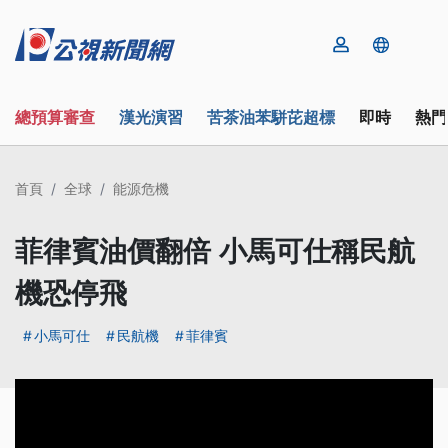
總預算審查
漢光演習
苦茶油苯駢芘超標
即時
熱門
首頁
全球
能源危機
菲律賓油價翻倍 小馬可仕稱民航
機恐停飛
小馬可仕
民航機
菲律賓