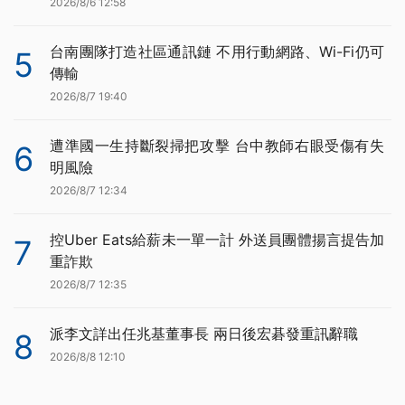
2026/8/6 12:58
台南團隊打造社區通訊鏈 不用行動網路、Wi-Fi仍可
5
傳輸
2026/8/7 19:40
遭準國一生持斷裂掃把攻擊 台中教師右眼受傷有失
6
明風險
2026/8/7 12:34
控Uber Eats給薪未一單一計 外送員團體揚言提告加
7
重詐欺
2026/8/7 12:35
派李文詳出任兆基董事長 兩日後宏碁發重訊辭職
8
2026/8/8 12:10