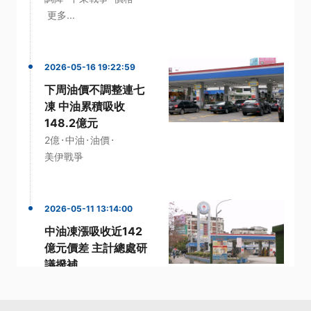
更多...
2026-05-16 19:22:59
下周油價不調整連七
凍 中油累積吸收
148.2億元
·
·
·
2億
中油
油價
美伊戰爭
2026-05-11 13:14:00
中油凍漲吸收近142
億元價差 主計總處研
議撥補
·
·
Donald Trump
中油
·
·
主計總處
布蘭特原油