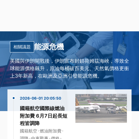
能源危機
相關議題
美國與伊朗開戰後，伊朗宣布封鎖荷姆茲海峽，導致全
球能源價格飆升，原油每桶破百美元、天然氣價格更衝
上3年新高，在歐洲及亞洲引發能源危機。
2026-06-01 20:05:50
國籍航空國際線燃油
附加費 6月7日起長短
程皆調降
·
·
國籍航空
燃油附加費
·
·
·
調降
中東戰事
價格