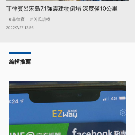
菲律賓呂宋島7.1強震建物倒塌 深度僅10公里
菲律賓
芮氏規模
2022/7/27 12:56
編輯推薦