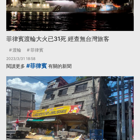
菲律賓渡輪大火已31死 經查無台灣旅客
渡輪
菲律賓
2023/3/31 18:58
#菲律賓
閱讀更多
有關的新聞