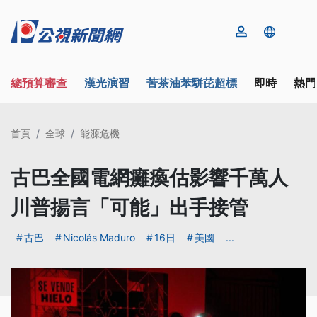
總預算審查
漢光演習
苦茶油苯駢芘超標
即時
熱門
首頁
全球
能源危機
古巴全國電網癱瘓估影響千萬人
川普揚言「可能」出手接管
古巴
Nicolás Maduro
16日
美國
...