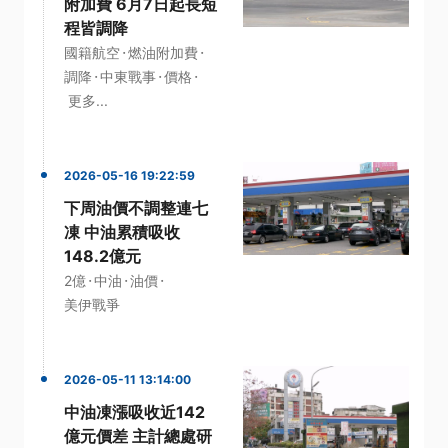
附加費 6月7日起長短
程皆調降
·
·
國籍航空
燃油附加費
·
·
·
調降
中東戰事
價格
更多...
2026-05-16 19:22:59
下周油價不調整連七
凍 中油累積吸收
148.2億元
·
·
·
2億
中油
油價
美伊戰爭
2026-05-11 13:14:00
中油凍漲吸收近142
億元價差 主計總處研