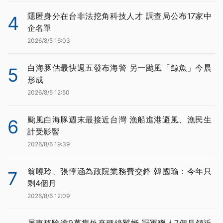
隱匿身分在台非法挖角科技人才 調查局公布17家中
4
企名單
2026/8/5 16:03
白海豚估最快週五發布海警 另一颱風「鯨魚」今晨
5
形成
2026/8/5 12:50
颱風白海豚週末最接近台灣 漁船進港避風、漁民生
6
計受影響
2026/8/6 19:39
翁曉玲、張惇涵為政院業務費交鋒 韓國瑜：今年只
7
剩4個月
2026/8/6 12:09
屏東移除逾9萬隻外來種綠鬣蜥 冠軍獵人7個月領近