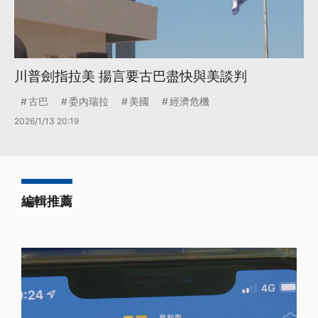
川普劍指拉美 揚言要古巴盡快與美談判
古巴
委內瑞拉
美國
經濟危機
2026/1/13 20:19
編輯推薦