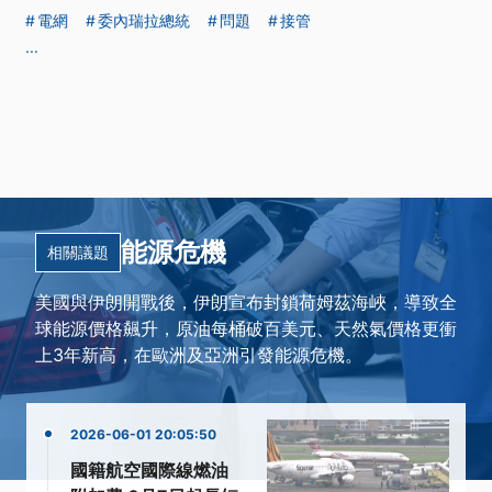
電網
委內瑞拉總統
問題
接管
...
能源危機
相關議題
美國與伊朗開戰後，伊朗宣布封鎖荷姆茲海峽，導致全
球能源價格飆升，原油每桶破百美元、天然氣價格更衝
上3年新高，在歐洲及亞洲引發能源危機。
2026-06-01 20:05:50
國籍航空國際線燃油