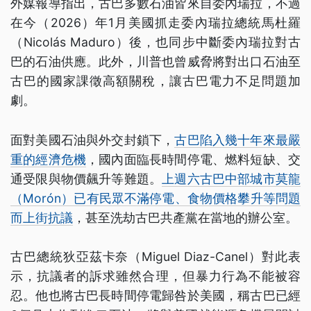
外媒報導指出，古巴多數石油皆來自委內瑞拉，不過
在今（2026）年1月美國抓走委內瑞拉總統馬杜羅
（Nicolás Maduro）後，也同步中斷委內瑞拉對古
巴的石油供應。此外，川普也曾威脅將對出口石油至
古巴的國家課徵高額關稅，讓古巴電力不足問題加
劇。
面對美國石油與外交封鎖下，
古巴陷入幾十年來最嚴
重的經濟危機
，國內面臨長時間停電、燃料短缺、交
通受限與物價飆升等難題。
上週六古巴中部城市莫龍
（Morón）已有民眾不滿停電、食物價格攀升等問題
而上街抗議
，甚至洗劫古巴共產黨在當地的辦公室。
古巴總統狄亞茲卡奈（Miguel Diaz-Canel）對此表
示，抗議者的訴求雖然合理，但暴力行為不能被容
忍。他也將古巴長時間停電歸咎於美國，稱古巴已經