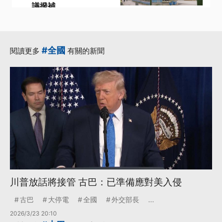
議撥補
·
·
Donald Trump
中油
·
·
主計總處
布蘭特原油
·
撥補
更多...
#全國
閱讀更多
有關的新聞
川普放話將接管 古巴：已準備應對美入侵
古巴
大停電
全國
外交部長
...
2026/3/23 20:10