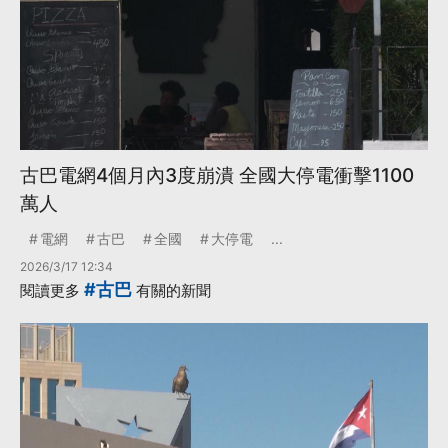
古巴電網4個月內3度崩潰 全國大停電衝擊1100
萬人
電網
古巴
全國
大停電
...
2026/3/17 12:34
#古巴
閱讀更多
有關的新聞