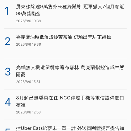
屏東移除逾9萬隻外來種綠鬣蜥 冠軍獵人7個月領近
1
99萬獎勵金
2026/8/6 19:39
嘉義麻油廠低溫焙炒苦茶油 仍驗出苯駢芘超標
2
2026/8/6 19:39
光纖無人機遺留纜線遍布森林 烏克蘭指控造成生態
3
隱憂
2026/8/6 15:51
8月起已無委員在任 NCC停發手機等電信設備進口
4
核准
2026/8/6 12:58
控Uber Eats給薪未一單一計 外送員團體揚言提告加