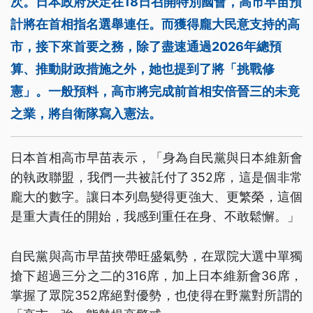
次。日本政府決定在18日召開特別國會，高市早苗預
計將在首相指名選舉連任。而獲得龐大民意支持的高
市，接下來首要之務，除了盡速通過2026年總預
算、推動財政措施之外，她也提到了將「挑戰修
憲」。一般預料，高市將完成前首相安倍晉三的未竟
之業，將自衛隊寫入憲法。
日本首相高市早苗表示，「身為自民黨與日本維新會
的執政聯盟，我們一共被託付了352席，這是個非常
龐大的數字。讓日本列島變得更強大、更繁榮，這個
是重大責任的開始，我感到重任在身、不敢鬆懈。」
自民黨與高市早苗挾帶旺盛氣勢，在眾院大選中單獨
搶下超過三分之二的316席，加上日本維新會36席，
掌握了眾院352席絕對優勢，也使得在野黨對所謂的