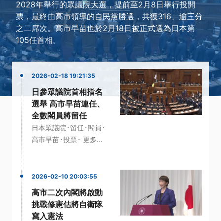
2028年舉行的眾議院大選，提前至2月8日舉行投開
票，最終由高市領導的自民黨勝選，共獲316、逾三分
之二席次。高市早苗也於2月18日被正式選為日本第
105任首相。
2026-02-18 19:21:35
日參眾議院首相指名
選舉 高市早苗連任、
全數閣員將留任
·
·
·
日本眾議院
留任
閣員
·
·
高市早苗
投票
更多...
2026-02-10 20:03:55
高市二次內閣將啟動
挑戰修憲估將自衛隊
寫入憲法