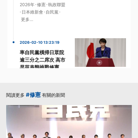
·
·
2026年
修憲
執政聯盟
·
·
·
日本維新會
自民黨
更多...
2026-02-10 13:23:19
率自民黨橫掃日眾院
逾三分之二席次 高市
早苗表態挑戰修憲
·
Donald Trump
·
·
·
執政聯盟
席次
自民黨
·
高市早苗
更多...
#修憲
閱讀更多
有關的新聞