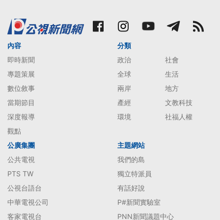
內容
分類
即時新聞
政治
社會
專題策展
全球
生活
數位敘事
兩岸
地方
當期節目
產經
文教科技
深度報導
環境
社福人權
觀點
公廣集團
主題網站
公共電視
我們的島
PTS TW
獨立特派員
公視台語台
有話好說
中華電視公司
P#新聞實驗室
客家電視台
PNN新聞議題中心