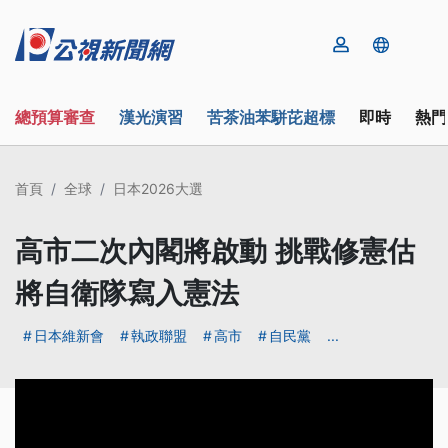
總預算審查
漢光演習
苦茶油苯駢芘超標
即時
熱門
首頁
全球
日本2026大選
高市二次內閣將啟動 挑戰修憲估
將自衛隊寫入憲法
日本維新會
執政聯盟
高市
自民黨
...