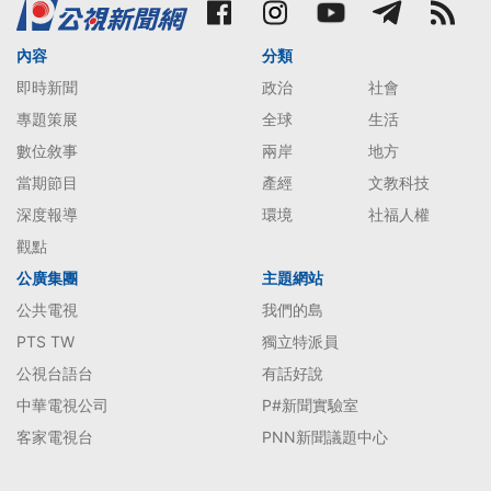
內容
分類
即時新聞
政治
社會
專題策展
全球
生活
數位敘事
兩岸
地方
當期節目
產經
文教科技
深度報導
環境
社福人權
觀點
公廣集團
主題網站
公共電視
我們的島
PTS TW
獨立特派員
公視台語台
有話好說
中華電視公司
P#新聞實驗室
客家電視台
PNN新聞議題中心