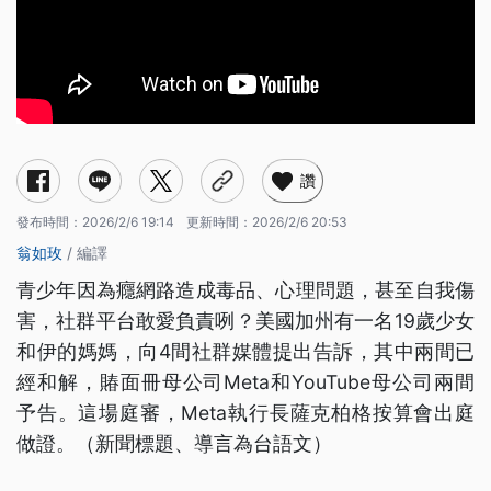
讚
發布時間：
2026/2/6 19:14
更新時間：
2026/2/6 20:53
翁如玫
/ 編譯
青少年因為癮網路造成毒品、心理問題，甚至自我傷
害，社群平台敢愛負責咧？美國加州有一名19歲少女
和伊的媽媽，向4間社群媒體提出告訴，其中兩間已
經和解，賰面冊母公司Meta和YouTube母公司兩間
予告。這場庭審，Meta執行長薩克柏格按算會出庭
做證。（新聞標題、導言為台語文）