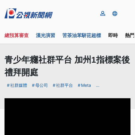
總預算審查
漢光演習
苦茶油苯駢芘超標
即時
熱門
青少年癮社群平台 加州1指標案後
禮拜開庭
社群媒體
母公司
社群平台
Meta
...