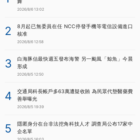
舞
2026/8/6 13:02
8月起已無委員在任 NCC停發手機等電信設備進口
2
核准
2026/8/6 12:58
白海豚估最快週五發布海警 另一颱風「鯨魚」今晨
3
形成
2026/8/5 12:50
交通局科長帳戶多63萬遭疑收賄 為民眾代墊醫藥費
4
善舉曝光
2026/8/5 19:39
隱匿身分在台非法挖角科技人才 調查局公布17家中
5
企名單
2026/8/5 16:03