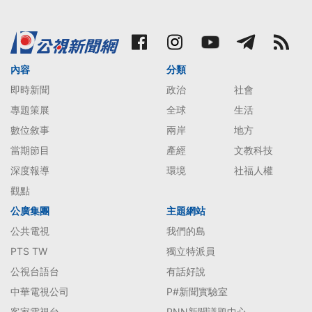
內容
分類
即時新聞
政治
社會
專題策展
全球
生活
數位敘事
兩岸
地方
當期節目
產經
文教科技
深度報導
環境
社福人權
觀點
公廣集團
主題網站
公共電視
我們的島
PTS TW
獨立特派員
公視台語台
有話好說
中華電視公司
P#新聞實驗室
客家電視台
PNN新聞議題中心