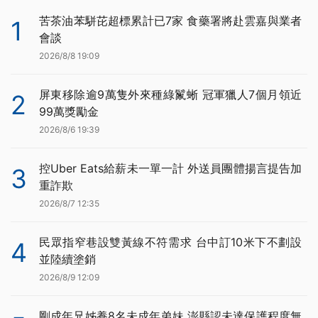
苦茶油苯駢芘超標累計已7家 食藥署將赴雲嘉與業者
1
會談
2026/8/8 19:09
屏東移除逾9萬隻外來種綠鬣蜥 冠軍獵人7個月領近
2
99萬獎勵金
2026/8/6 19:39
控Uber Eats給薪未一單一計 外送員團體揚言提告加
3
重詐欺
2026/8/7 12:35
民眾指窄巷設雙黃線不符需求 台中訂10米下不劃設
4
並陸續塗銷
2026/8/9 12:09
剛成年兄姊養8名未成年弟妹 澎縣認未達保護程度無