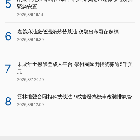
5
緊急安置
2026/8/9 19:14
嘉義麻油廠低溫焙炒苦茶油 仍驗出苯駢芘超標
6
2026/8/6 19:39
未成年土撥鼠登成人平台 學術團隊開帳號募逾5千美
7
元
2026/8/7 20:10
雲林推聲音照相科技執法 9成告發為機車改裝排氣管
8
2026/8/9 12:09