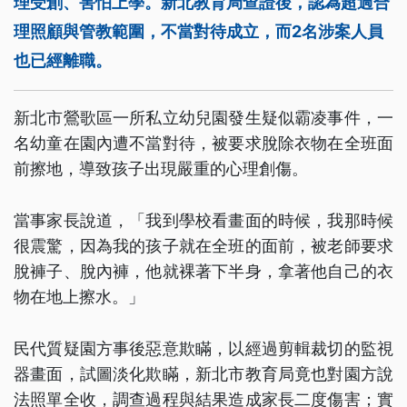
理受創、害怕上學。新北教育局查證後，認為超過合
理照顧與管教範圍，不當對待成立，而2名涉案人員
也已經離職。
新北市鶯歌區一所私立幼兒園發生疑似霸凌事件，一
名幼童在園內遭不當對待，被要求脫除衣物在全班面
前擦地，導致孩子出現嚴重的心理創傷。
當事家長說道，「我到學校看畫面的時候，我那時候
很震驚，因為我的孩子就在全班的面前，被老師要求
脫褲子、脫內褲，他就裸著下半身，拿著他自己的衣
物在地上擦水。」
民代質疑園方事後惡意欺瞞，以經過剪輯裁切的監視
器畫面，試圖淡化欺瞞，新北市教育局竟也對園方說
法照單全收，調查過程與結果造成家長二度傷害；實