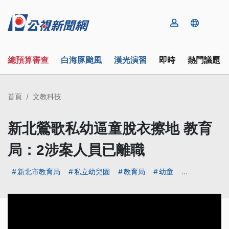
總預算審查
白海豚颱風
漢光演習
即時
熱門議題
首頁
文教科技
新北鶯歌私幼逼童脫衣擦地 教育
局：2涉案人員已離職
新北市教育局
私立幼兒園
教育局
幼童
...