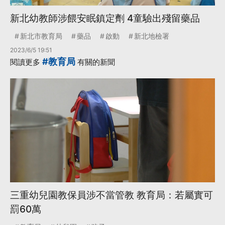
新北幼教師涉餵安眠鎮定劑 4童驗出殘留藥品
新北市教育局
藥品
啟動
新北地檢署
2023/6/5 19:51
#教育局
閱讀更多
有關的新聞
三重幼兒園教保員涉不當管教 教育局：若屬實可
罰60萬