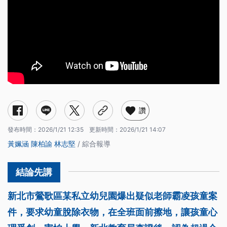
讚
發布時間：
2026/1/21 12:35
更新時間：
2026/1/21 14:07
黃姵涵
陳柏諭
林志堅
/ 綜合報導
新北市鶯歌區某私立幼兒園爆出疑似老師霸凌孩童案
件，要求幼童脫除衣物，在全班面前擦地，讓孩童心