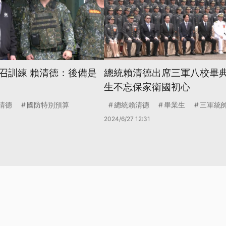
召訓練 賴清德：後備是
總統賴清德出席三軍八校畢典
生不忘保家衛國初心
清德
國防特別預算
總統賴清德
畢業生
三軍統
2024/6/27 12:31