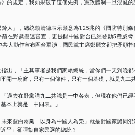
法》的規定，我如果破了這個先例，憲政體制一旦混亂的
鈴人」，總統賴清德表示願意為1.25兆的《國防特別
呼籲在野黨盡速審查，更提醒中國對台已經發動5種威脅
日中共大動作宣布圍台軍演，國民黨主席鄭麗文卻把矛頭指
文指出，「主其事者是我們家賴總統，當你們一天到晚都
和平開一扇窗，只有一個條件，只有一個基礎，就是九二
，「過去在野黨講九二共識是一中各表，但現在他們已經
，基本上就是一中同表。」
，未來藍白兩黨「以身為中國人為榮」就是對國家認同混
習近平」卻彈劾自家民選的總統？