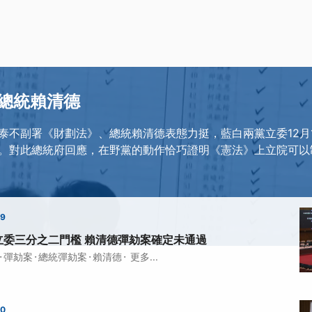
總統賴清德
泰不副署《財劃法》、總統賴清德表態力挺，藍白兩黨立委12月
。對此總統府回應，在野黨的動作恰巧證明《憲法》上立院可以
09
立委三分之二門檻 賴清德彈劾案確定未通過
·
·
·
·
彈劾案
總統彈劾案
賴清德
更多...
00