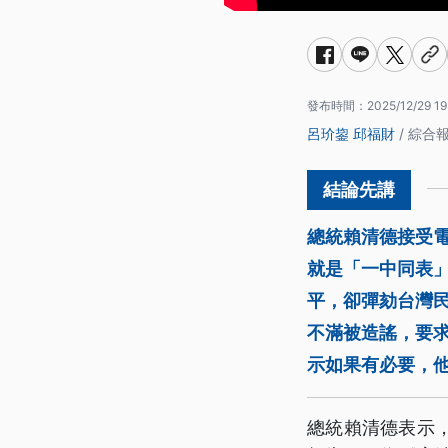
發布時間：
2025/12/29 19
呂玠鋆
邱福財
/ 綜合
總統賴清德接受
就是「一中同表
平，卻彈劾台灣
不滿被造謠，要
示如果有必要，
總統賴清德表示