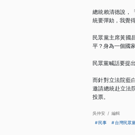
總統賴清德說，
統要彈劾，我覺
民眾黨主席黃國
平？身為一個國
民眾黨喊話要提
而針對立法院藍
邀請總統赴立法院
投票。
吳仲安
/
編輯
民事
台灣民眾