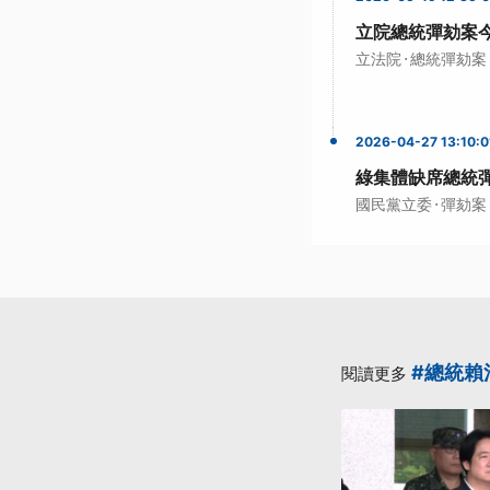
立院總統彈劾案今
·
立法院
總統彈劾案
2026-04-27 13:10:0
綠集體缺席總統
·
國民黨立委
彈劾案
#總統賴
閱讀更多