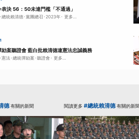
表決 56：50未達門檻「不通過」
·
·
·
·
總統賴清德
黨團總召
2023年
更多...
1
彈劾案聽證會 藍白批賴清德違憲法忠誠義務
·
·
·
·
憲法
總統彈劾案
聽證會
更多...
清德
#總統賴清德
有關的新聞
閱讀更多
有關的新