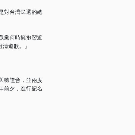
是對台灣民選的總
眾黨何時擁抱習近
澄清道歉。」
與聽證會，並兩度
週年前夕，進行記名