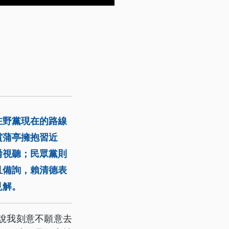
在野黨現在的路線
賞蒲亭擁抱習近
淆視聽；民眾黨則
且備詢，賴清德表
見解。
說我刻意不願意去