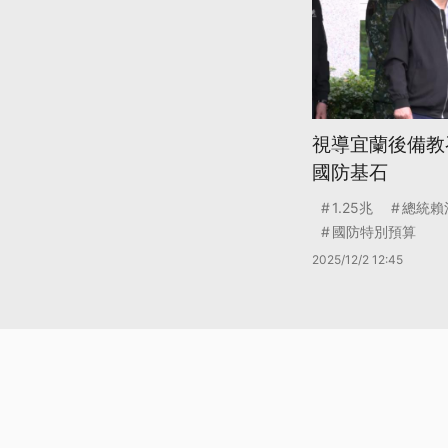
視導宜蘭後備教
國防基石
1.25兆
總統賴
國防特別預算
2025/12/2 12:45