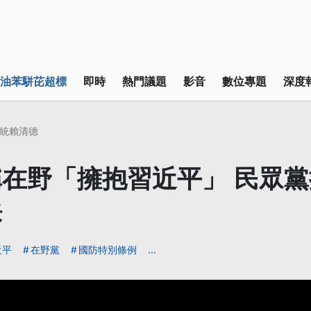
油苯駢芘超標
即時
熱門議題
影音
數位專題
深度
統賴清德
在野「擁抱習近平」 民眾
訴
近平
在野黨
國防特別條例
...