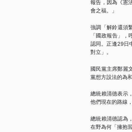
報告，因為《憲
會之福。」
強調「解鈴還須繫
「國政報告」，
認同。正逢29
對立」。
國民黨主席鄭麗
黨想方設法的為
總統賴清德表示
他們現在的路線
總統賴清德認為
在野為何「擁抱