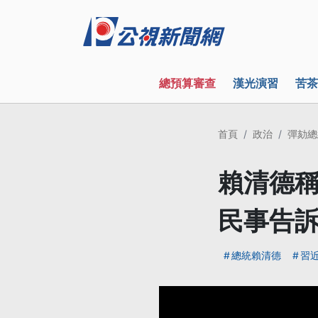
總預算審查
漢光演習
苦茶
首頁
政治
彈劾總
賴清德稱
民事告
總統賴清德
習