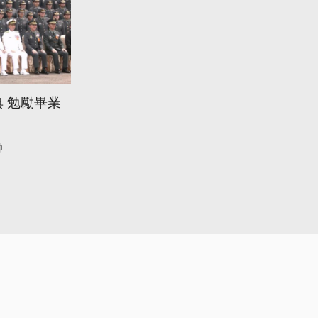
 勉勵畢業
帥