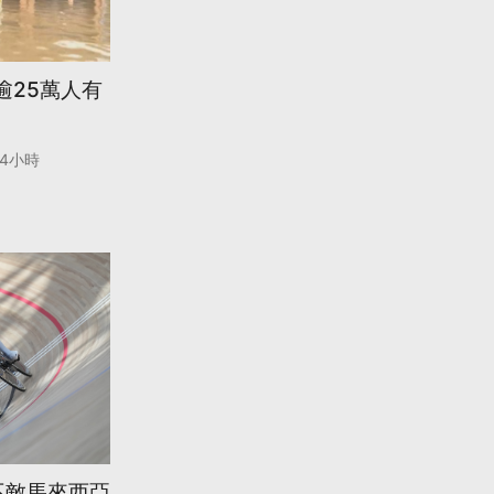
逾25萬人有
24小時
不敵馬來西亞