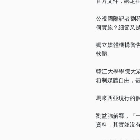
官方文件，綁定
公視國際記者劉
何實施？細節又
獨立媒體機構警
軟體。
韓江大學學院大
箝制媒體自由，
馬來西亞現行的個
劉益強解釋，「
資料，其實並沒