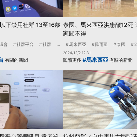
以下禁用社群 13至16歲
泰國、馬來西亞洪患釀12死 
家歸不得
議會
社群平台
社群
...
馬來西亞
降雨量
泰國
2024/12/2 12:31
台
#馬來西亞
有關的新聞
閱讀更多
有關的新聞
群平台管假訊息 違者罰
杭州亞運／自由車男女團皆