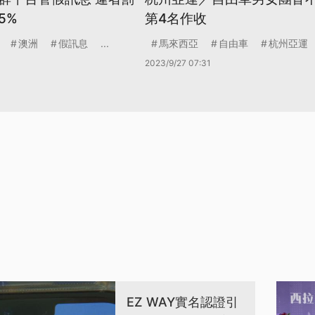
5%
第4名作收
澳洲
假訊息
...
馬來西亞
自由車
杭州亞運
2023/9/27 07:31
EZ WAY實名認證引