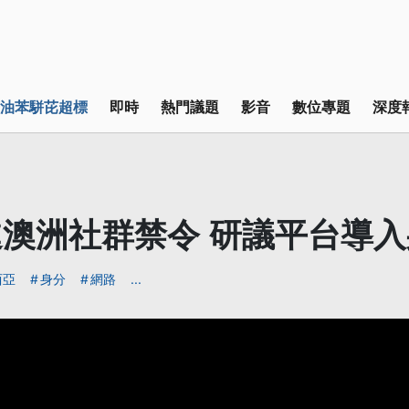
油苯駢芘超標
即時
熱門議題
影音
數位專題
深度
澳洲社群禁令 研議平台導
西亞
身分
網路
...