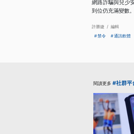
網路詐騙與兒少
到位仍充滿變數
許勝婕
/
編輯
禁令
通訊軟體
#社群平
閱讀更多