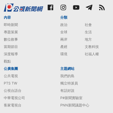
內容
分類
即時新聞
政治
社會
專題策展
全球
生活
數位敘事
兩岸
地方
當期節目
產經
文教科技
深度報導
環境
社福人權
觀點
公廣集團
主題網站
公共電視
我們的島
PTS TW
獨立特派員
公視台語台
有話好說
中華電視公司
P#新聞實驗室
客家電視台
PNN新聞議題中心