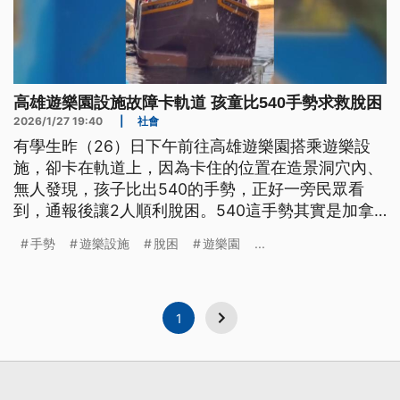
高雄遊樂園設施故障卡軌道 孩童比540手勢求救脫困
2026/1/27 19:40
|
社會
有學生昨（26）日下午前往高雄遊樂園搭乘遊樂設
施，卻卡在軌道上，因為卡住的位置在造景洞穴內、
無人發現，孩子比出540的手勢，正好一旁民眾看
到，通報後讓2人順利脫困。540這手勢其實是加拿
大發展出來的家暴求救訊號，孩子比出這手勢，也引
手勢
遊樂設施
脫困
遊樂園
...
發討論。
1