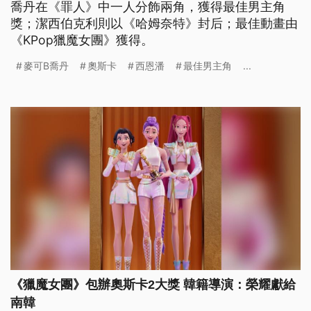
喬丹在《罪人》中一人分飾兩角，獲得最佳男主角
獎；潔西伯克利則以《哈姆奈特》封后；最佳動畫由
《KPop獵魔女團》獲得。
麥可B喬丹
奧斯卡
西恩潘
最佳男主角
...
《獵魔女團》包辦奧斯卡2大獎 韓籍導演：榮耀獻給
南韓