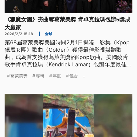
《獵魔女團》夯曲奪葛萊美獎 肯卓克拉瑪包辦5獎成
大贏家
2026/2/2 15:18
|
全球
第68屆葛萊美獎美國時間2月1日揭曉，影集《Kpop
獵魔女團》歌曲〈Golden〉獲得最佳影視媒體歌
曲，成為首支獲得葛萊美獎的Kpop歌曲。美國饒舌
歌手肯卓克拉瑪（Kendrick Lamar）包辦年度最佳製
作、最佳饒舌演出等5獎項，是本屆最大贏家。年度
葛萊美獎
專輯
年度
饒舌
...
最佳歌曲則由怪奇比莉第三度獲獎。