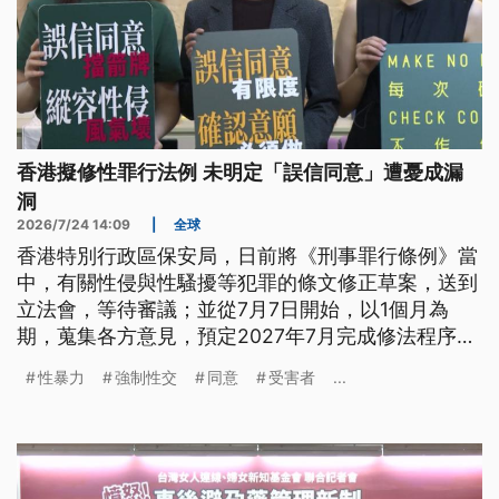
香港擬修性罪行法例 未明定「誤信同意」遭憂成漏
洞
2026/7/24 14:09
|
全球
香港特別行政區保安局，日前將《刑事罪行條例》當
中，有關性侵與性騷擾等犯罪的條文修正草案，送到
立法會，等待審議；並從7月7日開始，以1個月為
期，蒐集各方意見，預定2027年7月完成修法程序。
由於修正草案中，有關性侵兒童的連續犯，以及所謂
性暴力
強制性交
同意
受害者
...
「誤信同意」，作為被告辯護理由，沒有明確規範，
就有女權團體擔憂，這可能持續成為性侵加害者，在
法庭上脫罪的護身符。