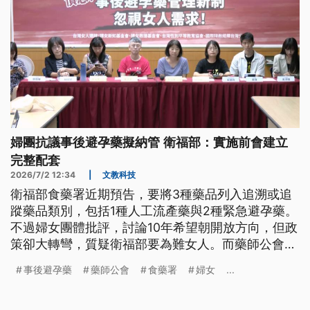
婦團抗議事後避孕藥擬納管 衛福部：實施前會建立
完整配套
2026/7/2 12:34
|
文教科技
衛福部食藥署近期預告，要將3種藥品列入追溯或追
蹤藥品類別，包括1種人工流產藥與2種緊急避孕藥。
不過婦女團體批評，討論10年希望朝開放方向，但政
策卻大轉彎，質疑衛福部要為難女人。而藥師公會全
國聯合會則表態，只支持人工流產藥品納管。衛福部
事後避孕藥
藥師公會
食藥署
婦女
...
則強調，目前只在預告階段，正式實施前，會建立完
整配套。