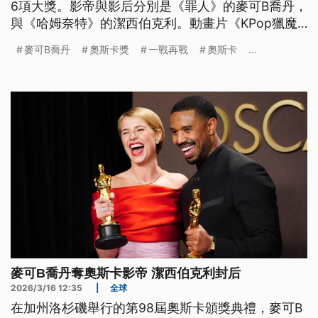
6項大獎。影帝與影后分別是《罪人》的麥可B喬丹，
與《哈姆奈特》的潔西伯克利。動畫片《KPop獵魔
女團》與片中金曲〈Golden〉，分別獲得最佳動畫
麥可B喬丹
奧斯卡獎
一戰再戰
奧斯卡
...
與最佳原創歌曲獎。
麥可B喬丹奪奧斯卡影帝 潔西伯克利封后
2026/3/16 12:35
|
全球
在加州洛杉磯舉行的第98屆奧斯卡頒獎典禮，麥可B