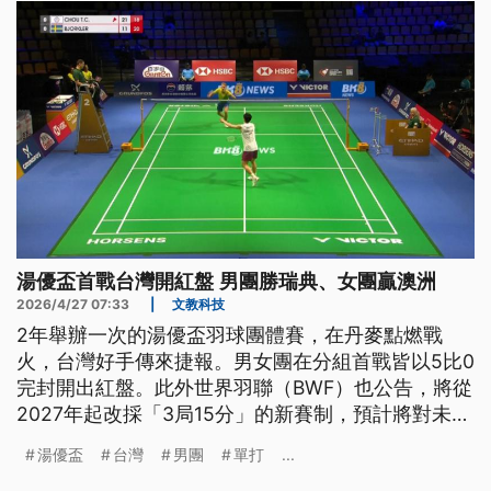
湯優盃首戰台灣開紅盤 男團勝瑞典、女團贏澳洲
2026/4/27 07:33
|
文教科技
2年舉辦一次的湯優盃羽球團體賽，在丹麥點燃戰
火，台灣好手傳來捷報。男女團在分組首戰皆以5比0
完封開出紅盤。此外世界羽聯（BWF）也公告，將從
2027年起改採「3局15分」的新賽制，預計將對未來
羽壇球風產生重大影響。中華羽協也預計明
湯優盃
台灣
男團
單打
...
（2027）年重要賽事，全數接軌國際。