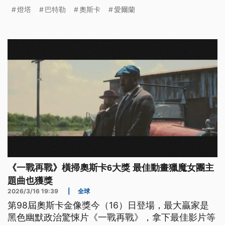
住進去，為旅客帶來遺世而獨立的沈浸式體驗。
燈塔
巴特勒
奧斯卡
愛爾蘭
《一戰再戰》橫掃奧斯卡6大獎 最佳動畫獵魔女團主
題曲也獲獎
2026/3/16 19:39
|
全球
第98屆奧斯卡金像獎今（16）日登場，最大贏家是
黑色幽默政治驚悚片《一戰再戰》，拿下最佳影片等