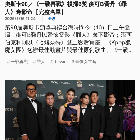
奧斯卡98／《一戰再戰》橫掃6獎 麥可B喬丹《罪
人》奪影帝【完整名單】
2026/3/16 11:24
|
全球
第98屆奧斯卡頒獎典禮台灣時間今（16）日上午登
場，麥可B喬丹以驚悚電影《罪人》奪下影帝；潔西
伯克利則以《哈姆奈特》登上影后寶座。《Kpop獵
魔女團》包辦最佳動畫片與最佳原創歌曲。《一戰再
戰》則獲最佳影片等6項獎項，成本屆最大贏家。
一戰再戰
罪人
Jessie
最佳女主角
...